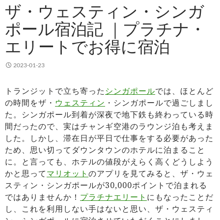
ザ・ウェスティン・シンガ
ポール宿泊記 ｜プラチナ・
エリートでお得に宿泊
2023-01-23
トランジットで立ち寄った
シンガポール
では、ほとんど
の時間をザ・
ウェスティン
・シンガポールで過ごしまし
た。シンガポール到着が深夜で地下鉄も終わっている時
間だったので、実はチャンギ空港のラウンジ泊も考えま
した。しかし、滞在日が平日で仕事をする必要があった
ため、思い切ってダウンタウンのホテルに泊まること
に。と言っても、ホテルの値段がえらく高くどうしよう
かと思って
マリオット
のアプリを見てみると、ザ・ウェ
スティン・シンガポールが30,000ポイントで泊まれる
ではありませんか！
プラチナエリート
にもなったことだ
し、これを利用しない手はないと思い、ザ・ウェスティ