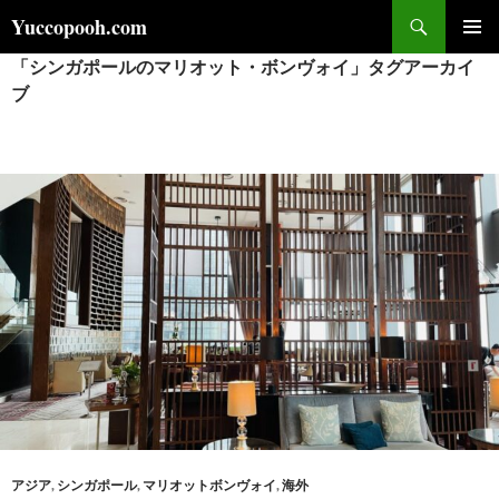
コ
検
Yuccopooh.com
ン
索
「シンガポールのマリオット・ボンヴォイ」タグアーカイ
メインメ
テ
ニュー
ブ
ン
ツ
へ
ス
キ
ッ
プ
アジア
,
シンガポール
,
マリオットボンヴォイ
,
海外