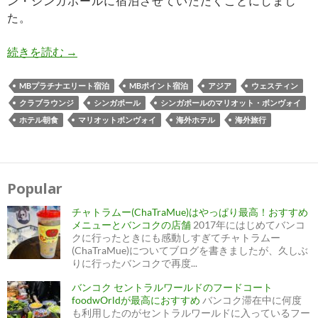
ン・シンガポールに宿泊させていただくことにしまし
た。
ザ・ウェスティン・シンガポール宿泊記 ｜プラ
続きを読む
→
MBプラチナエリート宿泊
MBポイント宿泊
アジア
ウェスティン
クラブラウンジ
シンガポール
シンガポールのマリオット・ボンヴォイ
ホテル朝食
マリオットボンヴォイ
海外ホテル
海外旅行
Popular
チャトラムー(ChaTraMue)はやっぱり最高！おすすめ
メニューとバンコクの店舗
2017年にはじめてバンコ
クに行ったときにも感動しすぎてチャトラムー
(ChaTraMue)についてブログを書きましたが、久しぶ
りに行ったバンコクで再度...
バンコク セントラルワールドのフードコート
foodwOrldが最高におすすめ
バンコク滞在中に何度
も利用したのがセントラルワールドに入っているフー