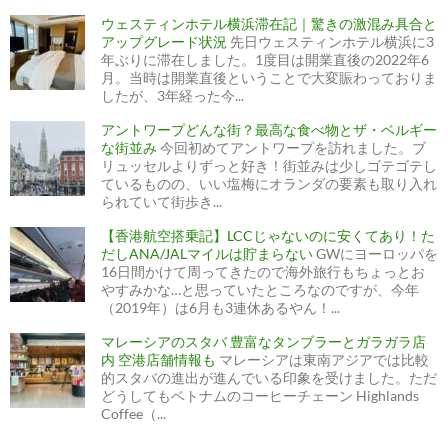
ウェスティンホテル横浜滞在記｜驚きの激混み具合と
アップグレード状況
先日ウェスティンホテル横浜に3
年ぶりに滞在しました。1度目は開業直後の2022年6
月。当時は開業直後ということで大変賑わっておりま
したが、3年経った今...
アントワープどんな街？最高な食べ物とザ・ベルギー
な街並み
今回初めてアントワープを訪れました。ブ
リュッセルよりずっと好き！街並みは少しゴテゴテし
ているものの、いい塩梅にオランダの要素も取り入れ
られていて街歩き...
【香港航空搭乗記】LCCじゃないのに安くてあり！た
だしANA/JALマイルは貯まらない
GWにヨーロッパを
16日間かけて周ってきたので海外旅行もちょっとお
やすみかな…と思っていたところなのですが、今年
（2019年）は6月も3連休あるやん！...
マレーシアのスタバ 豊富なタンブラーとガラガラ店
内 空港店舗情報も
マレーシアは東南アジアでは比較
的スタバの進出が進んでいる印象を受けました。ただ
どうしてもベトナムのコーヒーチェーン Highlands
Coffee（...