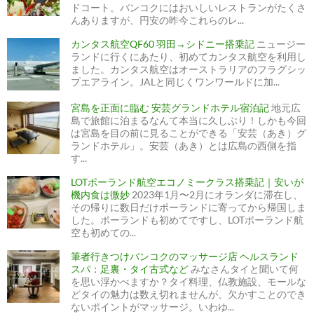
ドコート。バンコクにはおいしいレストランがたくさ
んありますが、円安の昨今これらのレ...
カンタス航空QF60 羽田→シドニー搭乗記
ニュージー
ランドに行くにあたり、初めてカンタス航空を利用し
ました。カンタス航空はオーストラリアのフラグシッ
プエアライン。JALと同じくワンワールドに加...
宮島を正面に臨む 安芸グランドホテル宿泊記
地元広
島で旅館に泊まるなんて本当に久しぶり！しかも今回
は宮島を目の前に見ることができる「安芸（あき）グ
ランドホテル」。安芸（あき）とは広島の西側を指
す...
LOTポーランド航空エコノミークラス搭乗記｜安いが
機内食は微妙
2023年1月〜2月にオランダに滞在し、
その帰りに数日だけポーランドに寄ってから帰国しま
した。ポーランドも初めてですし、LOTポーランド航
空も初めての...
筆者行きつけバンコクのマッサージ店 ヘルスランド
スパ：足裏・タイ古式など
みなさんタイと聞いて何
を思い浮かべますか？タイ料理、仏教施設、モールな
どタイの魅力は数え切れませんが、欠かすことのでき
ないポイントがマッサージ。いわゆ...