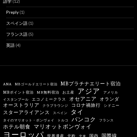
語学
(12)
Preply
(1)
スペイン語
(1)
フランス語
(5)
英語
(4)
MBプラチナエリート宿泊
ANA
MBゴールドエリート宿泊
アジア
MBポイント宿泊
MB無料宿泊
お土産
アメリカ
オセアニア
オランダ
エコノミークラス
イスタンブール
オーストラリア
コロナ禍旅行
シドニー
クラブラウンジ
タイ
スターアライアンス
スペイン
バンコク
タイのマリオット・ボンヴォイ
トルコ
フランス
マリオットボンヴォイ
ホテル朝食
ヨーロッパ
国際線
国内
世界遺産
北欧
北米