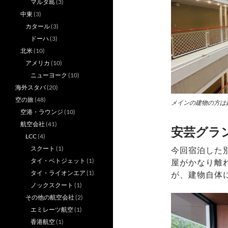
マルタ島
(3)
中東
(3)
カタール
(3)
ドーハ
(3)
北米
(10)
アメリカ
(10)
ニューヨーク
(10)
海外スタバ
(20)
空の旅
(48)
メインの建物の方は
空港・ラウンジ
(10)
航空会社
(41)
安芸グラ
LCC
(4)
スクート
(1)
今回宿泊した
タイ・ベトジェット
(1)
屋がかなり離
タイ・ライオンエア
(1)
が、建物自体
ノックスクート
(1)
その他の航空会社
(2)
エミレーツ航空
(1)
香港航空
(1)