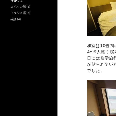
Preply
(1)
スペイン語
(1)
フランス語
(5)
英語
(4)
和室は10畳
4〜5人軽く
日には修学旅
が貼られてい
でした。