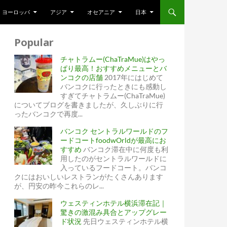
ヨーロッパ
アジア
オセアニア
日本
Popular
チャトラムー(ChaTraMue)はやっ
ぱり最高！おすすめメニューとバ
ンコクの店舗
2017年にはじめて
バンコクに行ったときにも感動し
すぎてチャトラムー(ChaTraMue)
についてブログを書きましたが、久しぶりに行
ったバンコクで再度...
バンコク セントラルワールドのフ
ードコートfoodwOrldが最高にお
すすめ
バンコク滞在中に何度も利
用したのがセントラルワールドに
入っているフードコート。バンコ
クにはおいしいレストランがたくさんあります
が、円安の昨今これらのレ...
ウェスティンホテル横浜滞在記｜
驚きの激混み具合とアップグレー
ド状況
先日ウェスティンホテル横