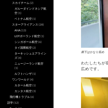
スカイチーム
(2)
ガルーダインドネシア航
空
(1)
ベトナム航空
(1)
スターアライアンス
(28)
ANA
(13)
LOTポーランド航空
(1)
シンガポール航空
(6)
タイ国際航空
(2)
廊下はかなり長め
ターキッシュエアライン
ズ
(4)
わたしたちが
ニュージーランド航空
(1)
広めです。
ルフトハンザ
(1)
ワンワールド
(4)
カタール航空
(1)
カンタス航空
(3)
飛行機トラブル
(6)
語学
(12)