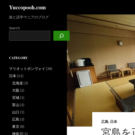
検
Yuccopooh.com
索
旅と語学マニアのブログ
コ
ン
Search
テ
ン
ツ
へ
CATEGORY
ス
キ
マリオットボンヴォイ
(38)
ッ
日本
(21)
プ
北海道
(3)
大阪
(2)
宮城
(1)
富山
(2)
山口
(1)
広島
(3)
広島
,
日本
東京
(8)
宮島を
神奈川
(1)