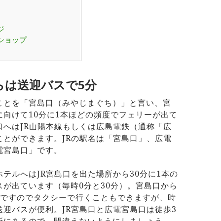
ジ
ショップ
らは送迎バスで5分
ことを「宮島口（みやじまぐち）」と言い、宮
に向けて10分に1本ほどの頻度でフェリーが出て
口へはJR山陽本線もしくは広島電鉄（通称「広
ことができます。JRの駅名は「宮島口」、広電
電宮島口」です。
テルへはJR宮島口を出た場所から30分に1本の
スが出ています（毎時0分と30分）。宮島口から
どですのでタクシーで行くこともできますが、時
送迎バスが便利。JR宮島口と広電宮島口は徒歩3