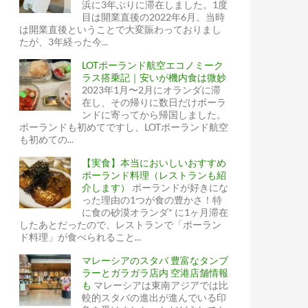
浜に3年ぶりに滞在しました。1度
目は開業直後の2022年6月。当時
は開業直後ということで大変賑わっておりまし
たが、3年経った今...
LOTポーランド航空エコノミーク
ラス搭乗記｜安いが機内食は微妙
2023年1月〜2月にオランダに滞
在し、その帰りに数日だけポーラ
ンドに寄ってから帰国しました。
ポーランドも初めてですし、LOTポーランド航空
も初めての...
【実食】本当においしいおすすめ
ポーランド料理（レストランも紹
介します）
ポーランドが好きにな
った理由の1つが食の豊かさ！特
に食の砂漠オランダ* に1ヶ月滞在
したあとだったので、レストランで「ポーラン
ド料理」が食べられること...
マレーシアのスタバ 豊富なタンブ
ラーとガラガラ店内 空港店舗情報
も
マレーシアは東南アジアでは比
較的スタバの進出が進んでいる印