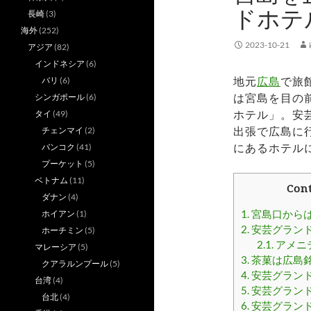
ドホテ
長崎
(3)
海外
(252)
2023-10-21
アジア
(82)
インドネシア
(6)
地元
広島
で旅
バリ
(6)
は宮島を目の
シンガポール
(6)
ホテル」。安
タイ
(49)
出張で広島に
チェンマイ
(2)
にあるホテル
バンコク
(41)
プーケット
(5)
ベトナム
(11)
Con
ダナン
(4)
1.
宮島口からは
ホイアン
(1)
2.
安芸グラン
ホーチミン
(5)
2.1.
アメニ
マレーシア
(5)
3.
茶菓は広島
クアラルンプール
(5)
4.
安芸グラン
台湾
(4)
5.
安芸グラン
台北
(4)
6.
安芸グラン