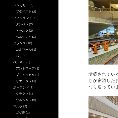
ハンガリー
(5)
ブダペスト
(5)
フィンランド
(10)
タンペレ
(2)
トゥルク
(2)
ヘルシンキ
(6)
フランス
(10)
コルマール
(1)
パリ
(8)
ベルギー
(5)
アントワープ
(1)
増築されてい
ブリュッセル
(2)
ちが宿泊した
リエージュ
(1)
なり違ってい
ポーランド
(9)
クラクフ
(1)
ワルシャワ
(3)
マルタ
(5)
ゴゾ島
(3)