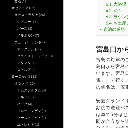
香港
(1)
6.1.
大浴場
オセアニア
(35)
6.2.
ジム
オーストラリア
(26)
6.3.
ラウン
シドニー
(13)
6.4.
お土産
パース
(5)
7.
宿泊の感想
メルボルン
(7)
ニュージーランド
(9)
宮島口か
オークランド
(2)
クライストチャーチ
(3)
宮島の対岸の
マタマタ
(1)
島口から宮島
ロトルア
(2)
います。宮島
ヨーロッパ
(112)
電」）で行く
オランダ
(23)
の駅名は「広
アムステルダム
(4)
デルフト
(2)
安芸グランドホ
ハーグ
(4)
頻度で送迎バ
フローニンゲン
(1)
は車で5分ほ
マーストリヒト
(1)
間が合うなら
ユトレヒト
(1)