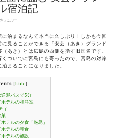
ル宿泊記
ゆっこぷー
館に泊まるなんて本当に久しぶり！しかも今回
前に見ることができる「安芸（あき）グランド
芸（あき）とは広島の西側を指す旧国名です。
行くついでに宮島にも寄ったので、宮島の対岸
に泊まることになりました。
tents
[
hide
]
送迎バスで5分
ドホテルの和洋室
ティ
銘菓
ドホテルの夕食「厳島」
ドホテルの朝食
ドホテルの施設