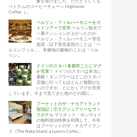
象を受けました。ただどうしても
ベトナムのコーヒーチェーン Highlands
Coffee（...
ベルリン・フィルハーモニーをガ
イドツアーで見学
ベルリン観光で
一番テンションが上がったのが、
ベルリン・フィルハーモニー管弦
楽団（以下管弦楽団のことは「ベ
ルリンフィル」、本拠地の建物のことは「ベル
リン...
ドイツのスタバ 各都市ごとにマグ
が充実！
ドイツのスタバは本当に
素敵！タンブラーはどこのスタバ
店舗に行ってもほとんど種類がな
いのですが、とにかくマグが充実
しています。今まで見てきた他のどの国に...
プーケットのザ・ナカアイランド
宿泊記｜①ラグジュアリーなヴィ
ラホテル
マリオット・ボンヴォイ
の無料宿泊特典を利用して、今年
はプーケットのザ・ナカアイラン
ド（The Naka Island, a Luxury Collec...