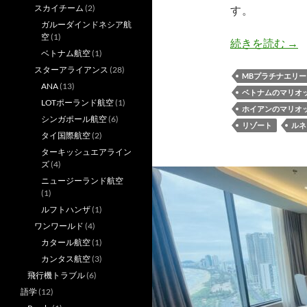
スカイチーム
(2)
す。
ガルーダインドネシア航
空
(1)
ル
続きを読む
→
ベトナム航空
(1)
スターアライアンス
(28)
MBプラチナエリ
ANA
(13)
ベトナムのマリオ
LOTポーランド航空
(1)
ホイアンのマリオ
シンガポール航空
(6)
リゾート
ルネ
タイ国際航空
(2)
ターキッシュエアライン
ズ
(4)
ニュージーランド航空
(1)
ルフトハンザ
(1)
ワンワールド
(4)
カタール航空
(1)
カンタス航空
(3)
飛行機トラブル
(6)
語学
(12)