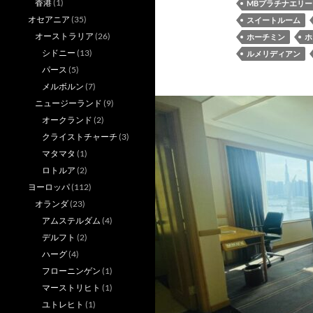
香港
(1)
MBプラチナエリ
オセアニア
(35)
スイートルーム
オーストラリア
(26)
ホーチミン
ホ
シドニー
(13)
ルメリディアン
パース
(5)
メルボルン
(7)
ニュージーランド
(9)
オークランド
(2)
クライストチャーチ
(3)
マタマタ
(1)
ロトルア
(2)
ヨーロッパ
(112)
オランダ
(23)
アムステルダム
(4)
デルフト
(2)
ハーグ
(4)
フローニンゲン
(1)
マーストリヒト
(1)
ユトレヒト
(1)