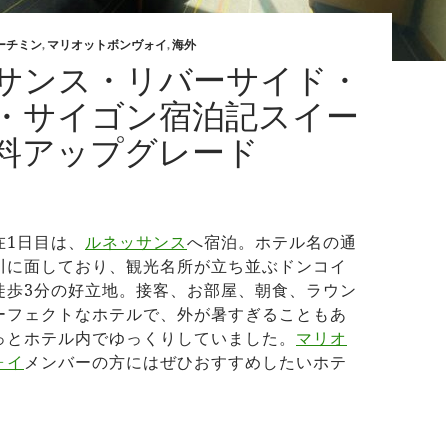
ーチミン
,
マリオットボンヴォイ
,
海外
サンス・リバーサイド・
・サイゴン宿泊記スイー
料アップグレード
在1日目は、
ルネッサンス
へ宿泊。ホテル名の通
川に面しており、観光名所が立ち並ぶドンコイ
徒歩3分の好立地。接客、お部屋、朝食、ラウン
ーフェクトなホテルで、外が暑すぎることもあ
っとホテル内でゆっくりしていました。
マリオ
ォイ
メンバーの方にはぜひおすすめしたいホテ
ネッサンス・リバーサイド・ホテル・サイゴン宿泊記スイート