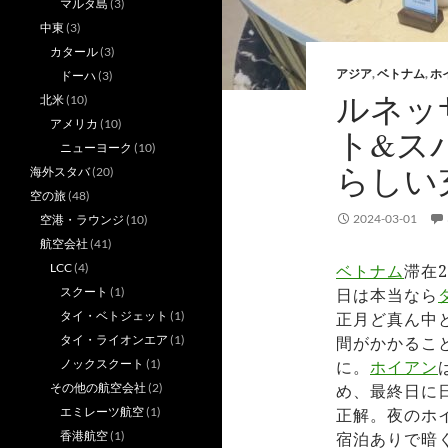
マルタ島
(3)
中東
(3)
カタール
(3)
アジア
,
ベトナム
,
ホ
ドーハ
(3)
ルネッ
北米
(10)
アメリカ
(10)
ト&ス
ニューヨーク
(10)
らしい
海外スタバ
(20)
空の旅
(48)
2024-03-01
空港・ラウンジ
(10)
航空会社
(41)
LCC
(4)
ベトナム
滞在
スクート
(1)
日は本当なら
タイ・ベトジェット
(1)
正月ど真ん中
タイ・ライオンエア
(1)
間がかかるこ
ノックスクート
(1)
に。
ホイアン
その他の航空会社
(2)
め、最終日に
エミレーツ航空
(1)
正解。夜のホ
香港航空
(1)
宿泊ありで暗