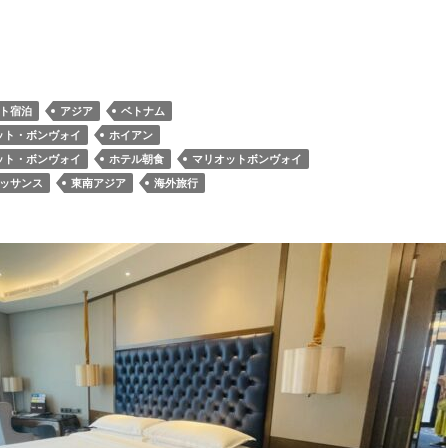
ネッサンスホイアンリゾート&スパ 宿泊記 ルネッサンスらしい
ート宿泊
アジア
ベトナム
ット・ボンヴォイ
ホイアン
ット・ボンヴォイ
ホテル朝食
マリオットボンヴォイ
ッサンス
東南アジア
海外旅行