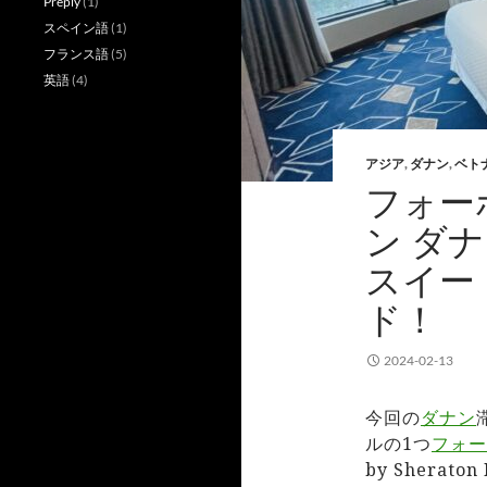
Preply
(1)
スペイン語
(1)
フランス語
(5)
英語
(4)
アジア
,
ダナン
,
ベト
フォー
ン ダ
スイー
ド！
2024-02-13
今回の
ダナン
ルの1つ
フォー
by Shera