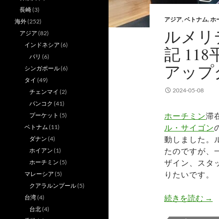
長崎
(3)
アジア
,
ベトナム
,
ホ
海外
(252)
ルメリ
アジア
(82)
インドネシア
(6)
記 1
バリ
(6)
アップ
シンガポール
(6)
タイ
(49)
2024-05-08
チェンマイ
(2)
バンコク
(41)
ホーチミン
滞
プーケット
(5)
ル・サイゴン
ベトナム
(11)
動しました。
ダナン
(4)
たのですが、
ホイアン
(1)
ザイン、スタ
ホーチミン
(5)
りたいです。
マレーシア
(5)
クアラルンプール
(5)
ルメ
続きを読む
→
台湾
(4)
台北
(4)