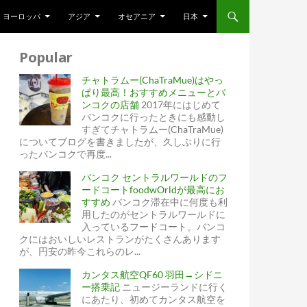
ヨーロッパ
アジア
オセアニア
日本
Popular
チャトラムー(ChaTraMue)はやっ
ぱり最高！おすすめメニューとバ
ンコクの店舗
2017年にはじめて
バンコクに行ったときにも感動し
すぎてチャトラムー(ChaTraMue)
についてブログを書きましたが、久しぶりに行
ったバンコクで再度...
バンコク セントラルワールドのフ
ードコートfoodwOrldが最高にお
すすめ
バンコク滞在中に何度も利
用したのがセントラルワールドに
入っているフードコート。バンコ
クにはおいしいレストランがたくさんあります
が、円安の昨今これらのレ...
カンタス航空QF60 羽田→シドニ
ー搭乗記
ニュージーランドに行く
にあたり、初めてカンタス航空を