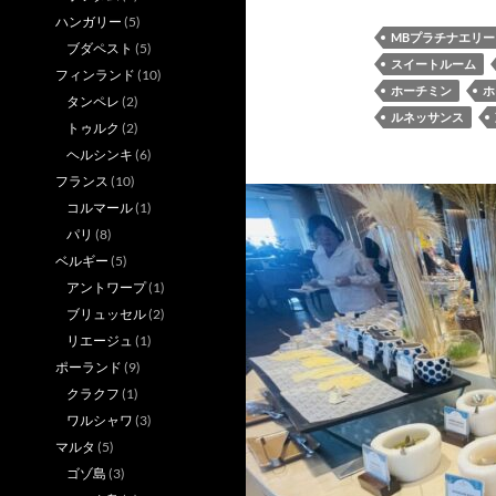
ハンガリー
(5)
MBプラチナエリ
ブダペスト
(5)
スイートルーム
フィンランド
(10)
ホーチミン
ホ
タンペレ
(2)
ルネッサンス
トゥルク
(2)
ヘルシンキ
(6)
フランス
(10)
コルマール
(1)
パリ
(8)
ベルギー
(5)
アントワープ
(1)
ブリュッセル
(2)
リエージュ
(1)
ポーランド
(9)
クラクフ
(1)
ワルシャワ
(3)
マルタ
(5)
ゴゾ島
(3)