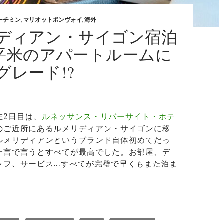
ーチミン
,
マリオットボンヴォイ
,
海外
ディアン・サイゴン宿泊
18平米のアパートルームに
グレード!?
在2日目は、
ルネッサンス・リバーサイト・ホテ
のご近所にあるルメリディアン・サイゴンに移
ルメリディアンというブランド自体初めてだっ
一言で言うとすべてが最高でした。お部屋、デ
ッフ、サービス…すべてが完璧で早くもまた泊ま
リディアン・サイゴン宿泊記 118平米のアパートルームにアッ