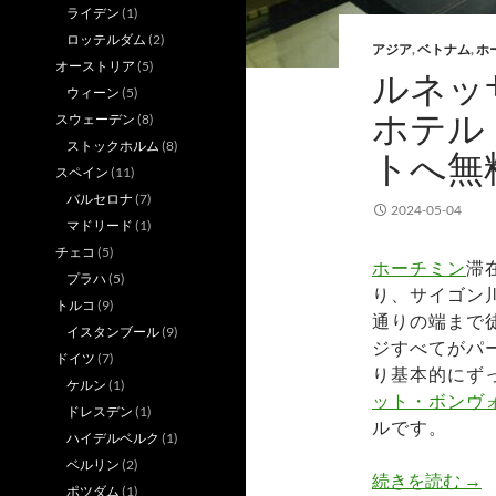
ライデン
(1)
ロッテルダム
(2)
アジア
,
ベトナム
,
ホ
オーストリア
(5)
ルネッ
ウィーン
(5)
ホテル
スウェーデン
(8)
ストックホルム
(8)
トへ無
スペイン
(11)
バルセロナ
(7)
2024-05-04
マドリード
(1)
チェコ
(5)
ホーチミン
滞
プラハ
(5)
り、サイゴン
トルコ
(9)
通りの端まで
イスタンブール
(9)
ジすべてがパ
ドイツ
(7)
り基本的にず
ケルン
(1)
ット・ボンヴ
ドレスデン
(1)
ルです。
ハイデルベルク
(1)
ベルリン
(2)
ル
続きを読む
→
ポツダム
(1)