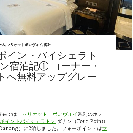
ナム
,
マリオットボンヴォイ
,
海外
ポイントバイシェラト
ナン宿泊記① コーナー・
トへ無料アップグレー
滞在では、
マリオット・ボンヴォイ
系列のホテ
ポイントバイシェラトン
ダナン（Four Points
ton Danang）に2泊しました。フォーポイントは
マ