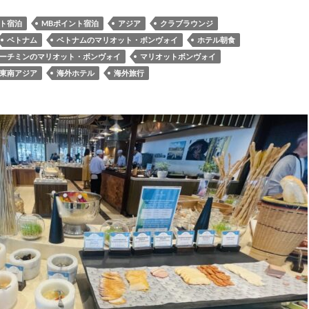
ート宿泊
MBポイント宿泊
アジア
クラブラウンジ
ベトナム
ベトナムのマリオット・ボンヴォイ
ホテル朝食
ーチミンのマリオット・ボンヴォイ
マリオットボンヴォイ
東南アジア
海外ホテル
海外旅行