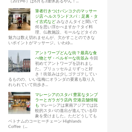
（2019年）は6月も3連休あるやん！...
筆者行きつけバンコクのマッサー
ジ店 ヘルスランドスパ：足裏・タ
イ古式など
みなさんタイと聞いて
何を思い浮かべますか？タイ料
理、仏教施設、モールなどタイの
魅力は数え切れませんが、欠かすことのできな
いポイントがマッサージ。いわゆ...
アントワープどんな街？最高な食
べ物とザ・ベルギーな街並み
今回
初めてアントワープを訪れまし
た。ブリュッセルよりずっと好
き！街並みは少しゴテゴテしてい
るものの、いい塩梅にオランダの要素も取り入
れられていて街歩き...
マレーシアのスタバ 豊富なタンブ
ラーとガラガラ店内 空港店舗情報
も
マレーシアは東南アジアでは比
較的スタバの進出が進んでいる印
象を受けました。ただどうしても
ベトナムのコーヒーチェーン Highlands
Coffee（...