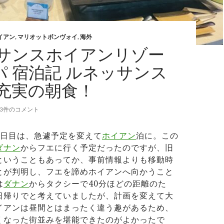
イアン
,
マリオットボンヴォイ
,
海外
サンスホイアンリゾー
パ 宿泊記 ルネッサンス
充実の朝食！
3件のコメント
2日目は、急遽予定を変えて
ホイアン
泊に。この
ダナン
からフエに行く予定だったのですが、旧
ということもあってか、事前情報よりも移動時
とが判明し、フエを諦めホイアンへ向かうこと
は
ダナン
からタクシーで40分ほどの距離のた
日帰りでと考えていましたが、計画を変えて大
イアンは昼間とはまったく違う趣があるため、
くなった街並みを堪能できたのがよかったで