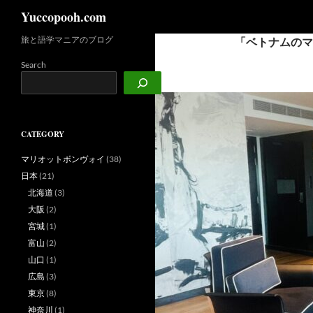
検
Yuccopooh.com
索
旅と語学マニアのブログ
「ベトナムのマ
コ
ン
Search
テ
ン
ツ
へ
CATEGORY
ス
キ
マリオットボンヴォイ
(38)
ッ
日本
(21)
プ
北海道
(3)
大阪
(2)
宮城
(1)
富山
(2)
山口
(1)
広島
(3)
東京
(8)
神奈川
(1)