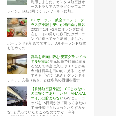
利用しました。カンタス航空はオ
ーストラリアのフラグシップエア
ライン。JALと同じくワンワールドに加...
LOTポーランド航空エコノミーク
ラス搭乗記｜安いが機内食は微妙
2023年1月〜2月にオランダに滞
在し、その帰りに数日だけポーラ
ンドに寄ってから帰国しました。
ポーランドも初めてですし、LOTポーランド航空
も初めての...
宮島を正面に臨む 安芸グランドホ
テル宿泊記
地元広島で旅館に泊ま
るなんて本当に久しぶり！しかも
今回は宮島を目の前に見ることが
できる「安芸（あき）グランドホ
テル」。安芸（あき）とは広島の西側を指す...
【香港航空搭乗記】LCCじゃない
のに安くてあり！ただしANA/JAL
マイルは貯まらない
GWにヨーロ
ッパを16日間かけて周ってきたの
プグレード!?
で海外旅行もちょっとおやすみか
な…と思っていたところなのですが、今年