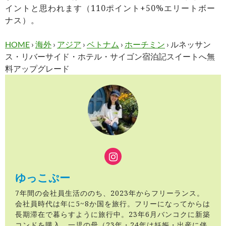
イントと思われます（110ポイント+50%エリートボー
ナス）。
HOME
›
海外
›
アジア
›
ベトナム
›
ホーチミン
›
ルネッサン
ス・リバーサイド・ホテル・サイゴン宿泊記スイートへ無
料アップグレード
ゆっこぷー
7年間の会社員生活ののち、2023年からフリーランス。
会社員時代は年に5~8か国を旅行。フリーになってからは
長期滞在で暮らすように旅行中。23年6月バンコクに新築
コンドを購入。一児の母（23年・24年は妊娠・出産に伴