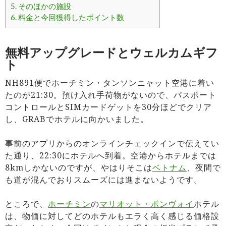
5.
そのほかの施設
6.
料金と今回獲得したポイント数
無料アップグレードとウェルカムギフ
ト
NH891便でホーチミン・タンソンニャット空港に着い
たのが21:30。預け入れ手荷物がないので、パスポート
コントロールとSIMカードゲットを30分ほどでクリア
し、GRABでホテルに向かいました。
事前のアプリからのオンラインチェックインで伝えてい
た通り、22:30にホテルへ到着。空港からホテルまでは
8kmしかないのですが、やはりそこは
ベトナム
、夜間で
も道が混んでおりスムーズには進まないようです。
ところで、
ホーチミン
の
マリオット・ボンヴォイ
ホテル
は、物価に対してどのホテルもエラく高く感じる価格設