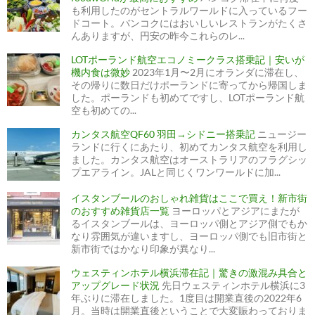
も利用したのがセントラルワールドに入っているフー
ドコート。バンコクにはおいしいレストランがたくさ
んありますが、円安の昨今これらのレ...
LOTポーランド航空エコノミークラス搭乗記｜安いが
機内食は微妙
2023年1月〜2月にオランダに滞在し、
その帰りに数日だけポーランドに寄ってから帰国しま
した。ポーランドも初めてですし、LOTポーランド航
空も初めての...
カンタス航空QF60 羽田→シドニー搭乗記
ニュージー
ランドに行くにあたり、初めてカンタス航空を利用し
ました。カンタス航空はオーストラリアのフラグシッ
プエアライン。JALと同じくワンワールドに加...
イスタンブールのおしゃれ雑貨はここで買え！新市街
のおすすめ雑貨店一覧
ヨーロッパとアジアにまたが
るイスタンブールは、ヨーロッパ側とアジア側でもか
なり雰囲気が違いますし、ヨーロッパ側でも旧市街と
新市街ではかなり印象が異なり...
ウェスティンホテル横浜滞在記｜驚きの激混み具合と
アップグレード状況
先日ウェスティンホテル横浜に3
年ぶりに滞在しました。1度目は開業直後の2022年6
月。当時は開業直後ということで大変賑わっておりま