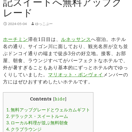
記スイートへ無料アップグ
レード
2024-05-04
ゆっこぷー
ホーチミン
滞在1日目は、
ルネッサンス
へ宿泊。ホテル
名の通り、サイゴン川に面しており、観光名所が立ち並
ぶドンコイ通りの端まで徒歩3分の好立地。接客、お部
屋、朝食、ラウンジすべてがパーフェクトなホテルで、
外が暑すぎることもあり基本的にずっとホテル内でゆっ
くりしていました。
マリオット・ボンヴォイ
メンバーの
方にはぜひおすすめしたいホテルです。
Contents
[
hide
]
1.
無料アップグレードとウェルカムギフト
2.
デラックス・スイートルーム
3.
ローカル料理が並ぶ無料朝食
4.
クラブラウンジ