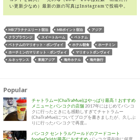
い更新少なめ）最新の旅の写真はInstagramで投稿中。
MBプラチナエリート宿泊
MBポイント宿泊
アジア
クラブラウンジ
スイートルーム
ベトナム
ベトナムのマリオット・ボンヴォイ
ホテル朝食
ホーチミン
ホーチミンのマリオット・ボンヴォイ
マリオットボンヴォイ
ルネッサンス
東南アジア
海外ホテル
海外旅行
投
稿
ナ
Popular
ビ
ゲ
ー
チャトラムー(ChaTraMue)はやっぱり最高！おすすめ
シ
ョ
メニューとバンコクの店舗
2017年にはじめてバンコ
ン
クに行ったときにも感動しすぎてチャトラムー
(ChaTraMue)についてブログを書きましたが、久しぶ
りに行ったバンコクで再度...
バンコク セントラルワールドのフードコート
foodwOrldが最高におすすめ
バンコク滞在中に何度