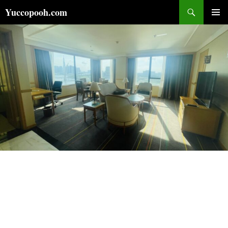
コ
検
Yuccopooh.com
ン
索
メインメ
テ
ニュー
ン
ツ
へ
ス
キ
ッ
プ