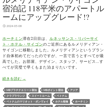
宿泊記 118平米のアパートル
ームにアップグレード!?
2024-05-08
ホーチミン
滞在2日目は、
ルネッサンス・リバーサイ
ト・ホテル・サイゴン
のご近所にあるルメリディアン・
サイゴンに移動しました。ルメリディアンというブラン
ド自体初めてだったのですが、一言で言うとすべてが最
高でした。お部屋、デザイン、スタッフ、サービス…す
べてが完璧で早くもまた泊まりたいです。
ルメリディアン・サイゴン宿泊記 118平米のアパ
続きを読む
→
MBプラチナエリート宿泊
MBポイント宿泊
アジア
クラブラウンジ
スイートルーム
ベトナム
ベトナムのマリオット・ボンヴォイ
ホテル朝食
ホーチミン