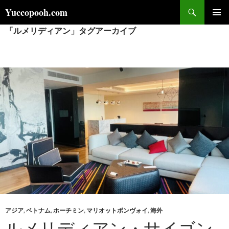
コ
検
Yuccopooh.com
ン
索
「ルメリディアン」タグアーカイブ
メインメ
テ
ニュー
ン
ツ
へ
ス
キ
ッ
プ
アジア
,
ベトナム
,
ホーチミン
,
マリオットボンヴォイ
,
海外
ルメリディアン・サイゴン