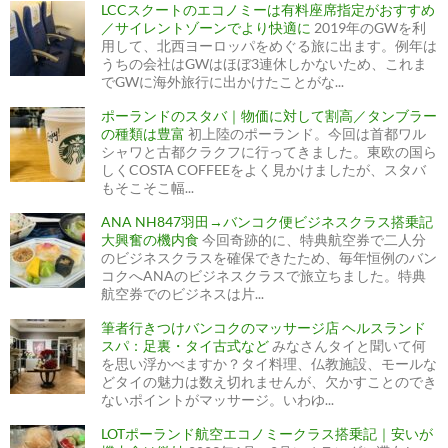
LCCスクートのエコノミーは有料座席指定がおすすめ
／サイレントゾーンでより快適に
2019年のGWを利
用して、北西ヨーロッパをめぐる旅に出ます。例年は
うちの会社はGWはほぼ3連休しかないため、これま
でGWに海外旅行に出かけたことがな...
ポーランドのスタバ｜物価に対して割高／タンブラー
の種類は豊富
初上陸のポーランド。今回は首都ワル
シャワと古都クラクフに行ってきました。東欧の国ら
しくCOSTA COFFEEをよく見かけましたが、スタバ
もそこそこ幅...
ANA NH847羽田→バンコク便ビジネスクラス搭乗記
大興奮の機内食
今回奇跡的に、特典航空券で二人分
のビジネスクラスを確保できたため、毎年恒例のバン
コクへANAのビジネスクラスで旅立ちました。特典
航空券でのビジネスは片...
筆者行きつけバンコクのマッサージ店 ヘルスランド
スパ：足裏・タイ古式など
みなさんタイと聞いて何
を思い浮かべますか？タイ料理、仏教施設、モールな
どタイの魅力は数え切れませんが、欠かすことのでき
ないポイントがマッサージ。いわゆ...
LOTポーランド航空エコノミークラス搭乗記｜安いが