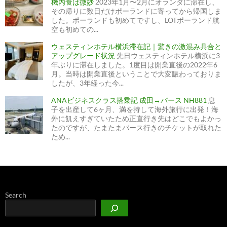
機内食は微妙
2023年1月〜2月にオランダに滞在し、
その帰りに数日だけポーランドに寄ってから帰国しま
した。ポーランドも初めてですし、LOTポーランド航
空も初めての...
ウェスティンホテル横浜滞在記｜驚きの激混み具合と
アップグレード状況
先日ウェスティンホテル横浜に3
年ぶりに滞在しました。1度目は開業直後の2022年6
月。当時は開業直後ということで大変賑わっておりま
したが、3年経った今...
ANAビジネスクラス搭乗記 成田→パース NH881
息
子を出産して6ヶ月、満を持して海外旅行に出発！海
外に飢えすぎていたため正直行き先はどこでもよかっ
たのですが、たまたまパース行きのチケットが取れた
ため...
Search