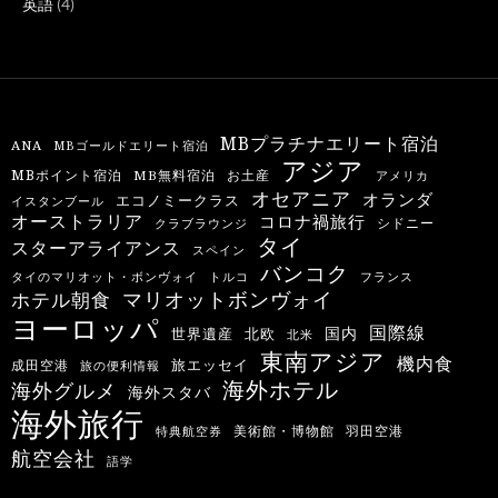
英語
(4)
MBプラチナエリート宿泊
ANA
MBゴールドエリート宿泊
アジア
MBポイント宿泊
MB無料宿泊
お土産
アメリカ
オセアニア
オランダ
エコノミークラス
イスタンブール
オーストラリア
コロナ禍旅行
シドニー
クラブラウンジ
タイ
スターアライアンス
スペイン
バンコク
タイのマリオット・ボンヴォイ
トルコ
フランス
マリオットボンヴォイ
ホテル朝食
ヨーロッパ
国際線
国内
世界遺産
北欧
北米
東南アジア
機内食
旅エッセイ
成田空港
旅の便利情報
海外ホテル
海外グルメ
海外スタバ
海外旅行
羽田空港
美術館・博物館
特典航空券
航空会社
語学