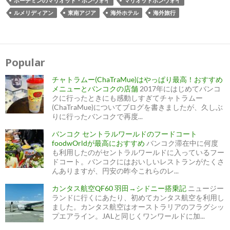
ホーチミンのマリオット・ボンヴォイ
マリオットボンヴォイ
ルメリディアン
東南アジア
海外ホテル
海外旅行
Popular
チャトラムー(ChaTraMue)はやっぱり最高！おすすめ
メニューとバンコクの店舗
2017年にはじめてバンコ
クに行ったときにも感動しすぎてチャトラムー
(ChaTraMue)についてブログを書きましたが、久しぶ
りに行ったバンコクで再度...
バンコク セントラルワールドのフードコート
foodwOrldが最高におすすめ
バンコク滞在中に何度
も利用したのがセントラルワールドに入っているフー
ドコート。バンコクにはおいしいレストランがたくさ
んありますが、円安の昨今これらのレ...
カンタス航空QF60 羽田→シドニー搭乗記
ニュージー
ランドに行くにあたり、初めてカンタス航空を利用し
ました。カンタス航空はオーストラリアのフラグシッ
プエアライン。JALと同じくワンワールドに加...