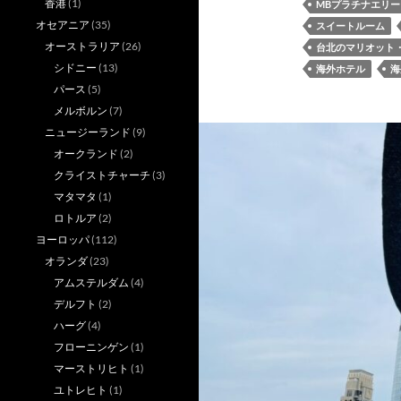
香港
(1)
MBプラチナエリ
オセアニア
(35)
スイートルーム
オーストラリア
(26)
台北のマリオット
シドニー
(13)
海外ホテル
海
パース
(5)
メルボルン
(7)
ニュージーランド
(9)
オークランド
(2)
クライストチャーチ
(3)
マタマタ
(1)
ロトルア
(2)
ヨーロッパ
(112)
オランダ
(23)
アムステルダム
(4)
デルフト
(2)
ハーグ
(4)
フローニンゲン
(1)
マーストリヒト
(1)
ユトレヒト
(1)