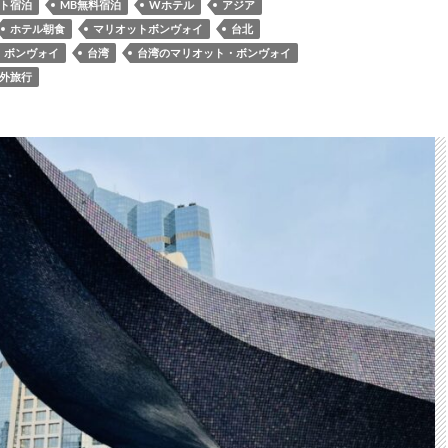
ート宿泊
MB無料宿泊
Wホテル
アジア
ホテル朝食
マリオットボンヴォイ
台北
・ボンヴォイ
台湾
台湾のマリオット・ボンヴォイ
外旅行