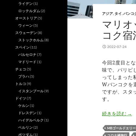
ライデン
(1)
ロッテルダム
(2)
アジア
,
タイ
,
バンコ
オーストリア
(5)
マリオ
ウィーン
(5)
コク宿泊
スウェーデン
(8)
ストックホルム
(8)
2022-07-24
スペイン
(11)
バルセロナ
(7)
今回2度目と
マドリード
(1)
味で、パリピ
チェコ
(5)
ってしまった
プラハ
(5)
Wバンコクを
トルコ
(9)
ですが、スタ
イスタンブール
(9)
す。
ドイツ
(7)
ケルン
(1)
マリ
続きを読む
→
ドレスデン
(1)
ハイデルベルク
(1)
ベルリン
(2)
MBゴールドエリ
ポツダム
(1)
コロナ禍旅行