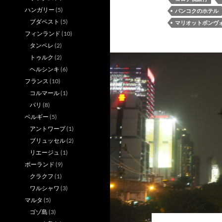
ハンガリー
(5)
バンコクのホテル
ブダペスト
(5)
マリオットボンヴ
フィンランド
(10)
タンペレ
(2)
トゥルク
(2)
ヘルシンキ
(6)
フランス
(10)
コルマール
(1)
パリ
(8)
ベルギー
(5)
アントワープ
(1)
ブリュッセル
(2)
リエージュ
(1)
ポーランド
(9)
クラクフ
(1)
ワルシャワ
(3)
マルタ
(5)
ゴゾ島
(3)