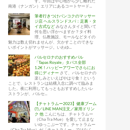
す。今回は中心地から少し離れた
南港（ナンガン）エリアにあるコートヤード...
筆者行きつけバンコクのマッサー
ジ店 ヘルスランドスパ：足裏・タ
イ古式など
みなさんタイと聞いて
何を思い浮かべますか？タイ料
理、仏教施設、モールなどタイの
魅力は数え切れませんが、欠かすことのできな
いポイントがマッサージ。いわゆ...
バルセロナのおすすめバル
「Tapas Royale」タパス全部
1.2€！ハッピーアワーでさらにお
得にディナー
さて、バルセロナの
楽しみといえばやはり食！という
ことで、レストランは結構入念に調べて臨みま
した。夜に利用してもっともおすすめしたいレ
ストランが、バルセ...
【チャトラムー2023】健康ブーム
(?)／LINE MAN注文／家用ドリン
ク 他
こんにちは、チャトラムー
（Cha Tra Mue）を愛して止まな
いゆっこぷーです。チャトラムー
（Cha Tra Mue）が「チャトラムー」ではなく