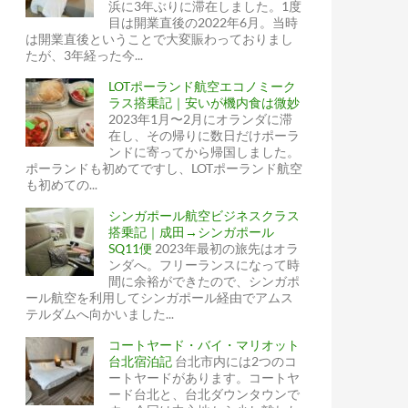
浜に3年ぶりに滞在しました。1度
目は開業直後の2022年6月。当時
は開業直後ということで大変賑わっておりまし
たが、3年経った今...
LOTポーランド航空エコノミーク
ラス搭乗記｜安いが機内食は微妙
2023年1月〜2月にオランダに滞
在し、その帰りに数日だけポーラ
ンドに寄ってから帰国しました。
ポーランドも初めてですし、LOTポーランド航空
も初めての...
シンガポール航空ビジネスクラス
搭乗記｜成田→シンガポール
SQ11便
2023年最初の旅先はオラ
ンダへ。フリーランスになって時
間に余裕ができたので、シンガポ
ール航空を利用してシンガポール経由でアムス
テルダムへ向かいました...
コートヤード・バイ・マリオット
台北宿泊記
台北市内には2つのコ
！
ートヤードがあります。コートヤ
ード台北と、台北ダウンタウンで