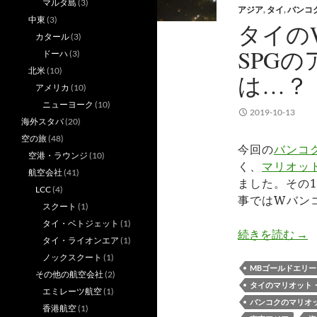
マルタ島
(3)
アジア
,
タイ
,
バンコ
中東
(3)
タイの
カタール
(3)
SPG
ドーハ
(3)
北米
(10)
は…？
アメリカ
(10)
ニューヨーク
(10)
2019-10-13
海外スタバ
(20)
空の旅
(48)
今回の
バンコ
空港・ラウンジ
(10)
く、
マリオッ
航空会社
(41)
ました。その
LCC
(4)
事ではWバン
スクート
(1)
タイ・ベトジェット
(1)
タイ
続きを読む
→
タイ・ライオンエア
(1)
ノックスクート
(1)
MBゴールドエリ
その他の航空会社
(2)
タイのマリオット
エミレーツ航空
(1)
バンコクのマリオ
香港航空
(1)