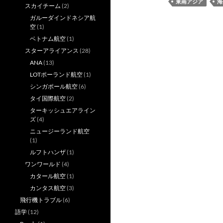
東南アジア
海
スカイチーム
(2)
ガルーダインドネシア航
空
(1)
ベトナム航空
(1)
スターアライアンス
(28)
ANA
(13)
LOTポーランド航空
(1)
シンガポール航空
(6)
タイ国際航空
(2)
ターキッシュエアライン
ズ
(4)
ニュージーランド航空
(1)
ルフトハンザ
(1)
ワンワールド
(4)
カタール航空
(1)
カンタス航空
(3)
飛行機トラブル
(6)
語学
(12)