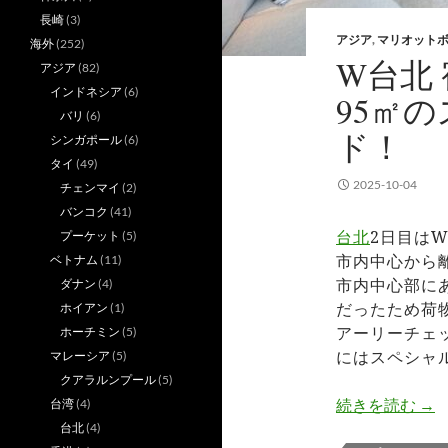
長崎
(3)
アジア
,
マリオット
海外
(252)
W台北
アジア
(82)
インドネシア
(6)
95㎡
バリ
(6)
ド！
シンガポール
(6)
タイ
(49)
2025-10-04
チェンマイ
(2)
バンコク
(41)
台北
2日目は
プーケット
(5)
市内中心から
ベトナム
(11)
市内中心部に
ダナン
(4)
だったため荷
ホイアン
(1)
アーリーチェ
ホーチミン
(5)
にはスペシャ
マレーシア
(5)
クアラルンプール
(5)
W
続きを読む
→
台湾
(4)
台北
(4)