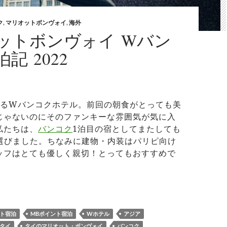
ク
,
マリオットボンヴォイ
,
海外
ットボンヴォイ Wバン
記 2022
なるWバンコクホテル。前回の朝食がとっても美
じゃないのにそのファンキーな雰囲気が気に入
私たちは、
バンコク
1泊目の宿としてまたしても
選びました。ちなみに建物・内装はパリピ向け
ッフはとても優しく親切！とってもおすすめで
オットボンヴォイ Wバンコク宿泊記 2022
ート宿泊
MBポイント宿泊
Wホテル
アジア
タイ
タイのマリオット・ボンヴォイ
バンコク