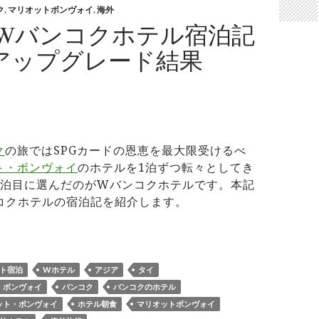
ク
,
マリオットボンヴォイ
,
海外
Wバンコクホテル宿泊記
のアップグレード結果
ク
の旅ではSPGカードの恩恵を最大限受けるべ
ト・ボンヴォイ
のホテルを1泊ずつ転々としてき
1泊目に選んだのがWバンコクホテルです。本記
コクホテルの宿泊記を紹介します。
のWバンコクホテル宿泊記 spgのアップグレード結果は…？
ート宿泊
Wホテル
アジア
タイ
・ボンヴォイ
バンコク
バンコクのホテル
ット・ボンヴォイ
ホテル朝食
マリオットボンヴォイ