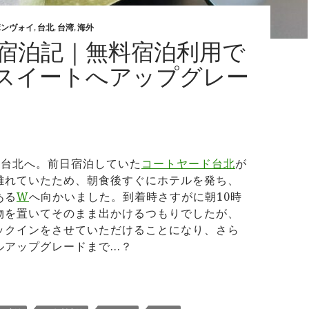
ボンヴォイ
,
台北
,
台湾
,
海外
 宿泊記｜無料宿泊利用で
のスイートへアップグレー
W台北へ。前日宿泊していた
コートヤード台北
が
離れていたため、朝食後すぐにホテルを発ち、
ある
W
へ向かいました。到着時さすがに朝10時
物を置いてそのまま出かけるつもりでしたが、
ックインをさせていただけることになり、さら
ルアップグレードまで…？
台北 宿泊記｜無料宿泊利用で95㎡のスイートへアップグレード