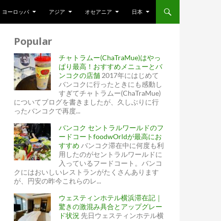
ヨーロッパ
アジア
オセアニア
日本
Popular
チャトラムー(ChaTraMue)はやっ
ぱり最高！おすすめメニューとバ
ンコクの店舗
2017年にはじめて
バンコクに行ったときにも感動し
すぎてチャトラムー(ChaTraMue)
についてブログを書きましたが、久しぶりに行
ったバンコクで再度...
バンコク セントラルワールドのフ
ードコートfoodwOrldが最高にお
すすめ
バンコク滞在中に何度も利
用したのがセントラルワールドに
入っているフードコート。バンコ
クにはおいしいレストランがたくさんあります
が、円安の昨今これらのレ...
ウェスティンホテル横浜滞在記｜
驚きの激混み具合とアップグレー
ド状況
先日ウェスティンホテル横