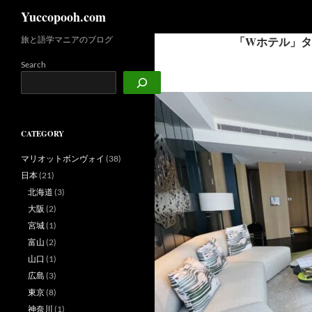
検
Yuccopooh.com
索
旅と語学マニアのブログ
「Wホテル」タ
コ
ン
Search
テ
ン
ツ
へ
CATEGORY
ス
キ
マリオットボンヴォイ
(38)
ッ
日本
(21)
プ
北海道
(3)
大阪
(2)
宮城
(1)
富山
(2)
山口
(1)
広島
(3)
東京
(8)
神奈川
(1)