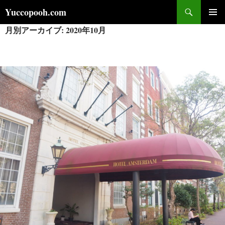
コ
検
Yuccopooh.com
ン
索
月別アーカイブ: 2020年10月
メインメ
テ
ニュー
ン
ツ
へ
ス
キ
ッ
プ