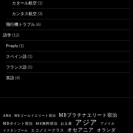
カタール航空
(1)
カンタス航空
(3)
飛行機トラブル
(6)
語学
(12)
Preply
(1)
スペイン語
(1)
フランス語
(5)
英語
(4)
MBプラチナエリート宿泊
ANA
MBゴールドエリート宿泊
アジア
MBポイント宿泊
MB無料宿泊
お土産
アメリカ
オセアニア
オランダ
エコノミークラス
イスタンブール