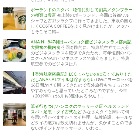
ポーランドのスタバ｜物価に対して割高／タンブラー
の種類は豊富
初上陸のポーランド。今回は首都ワル
シャワと古都クラクフに行ってきました。東欧の国ら
しくCOSTA COFFEEをよく見かけましたが、スタバ
もそこそこ幅...
ANA NH847羽田→バンコク便ビジネスクラス搭乗記
大興奮の機内食
今回奇跡的に、特典航空券で二人分
のビジネスクラスを確保できたため、毎年恒例のバン
コクへANAのビジネスクラスで旅立ちました。特典
航空券でのビジネスは片...
【香港航空搭乗記】LCCじゃないのに安くてあり！た
だしANA/JALマイルは貯まらない
GWにヨーロッパを
16日間かけて周ってきたので海外旅行もちょっとお
やすみかな…と思っていたところなのですが、今年
（2019年）は6月も3連休あるやん！...
筆者行きつけバンコクのマッサージ店 ヘルスランド
スパ：足裏・タイ古式など
みなさんタイと聞いて何
を思い浮かべますか？タイ料理、仏教施設、モールな
どタイの魅力は数え切れませんが、欠かすことのでき
ないポイントがマッサージ。いわゆ...