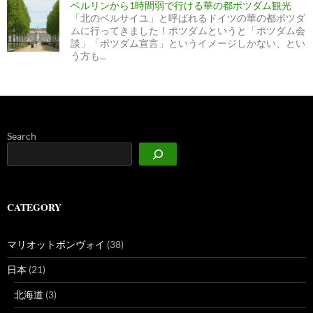
ベルリンから1時間弱で行ける華の都ポツダム観光
「北のベルサイユ」と呼ばれるドイツの華の都ポツダ
ムに行ってきました！ポツダムというと「ポツダム会
談」「ポツダム宣言」というイメージしかない、とい
う方も...
Search
CATEGORY
マリオットボンヴォイ
(38)
日本
(21)
北海道
(3)