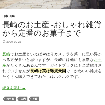
日本
,
長崎
長崎のお土産 -おしゃれ雑貨
から定番のお菓子まで
2020-10-23
長崎
でお土産といえばやはりカステラを第一に思い浮か
べる方が多いと思いますが、長崎には他にも素敵な
お土
産
がたくさんあるんです！ガイドブックにも全然紹介さ
れていませんが
長崎は実は雑貨天国
で、かわいい雑貨を
たくさん購入できてわたしはホクホクです。
長崎のお土産 -おしゃれ雑貨から定番のお菓子ま
続きを読む
→
お土産
国内
長崎