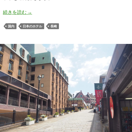
ホテルアムステルダム宿泊記 -直営ホテル宿泊で
続きを読む
→
国内
日本のホテル
長崎