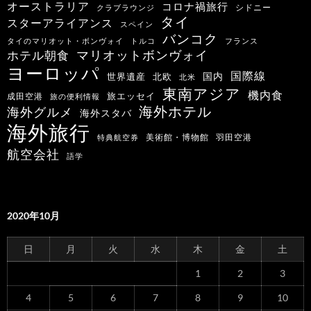
オーストラリア
コロナ禍旅行
シドニー
クラブラウンジ
タイ
スターアライアンス
スペイン
バンコク
タイのマリオット・ボンヴォイ
トルコ
フランス
マリオットボンヴォイ
ホテル朝食
ヨーロッパ
国際線
国内
世界遺産
北欧
北米
東南アジア
機内食
旅エッセイ
成田空港
旅の便利情報
海外ホテル
海外グルメ
海外スタバ
海外旅行
羽田空港
美術館・博物館
特典航空券
航空会社
語学
2020年10月
日
月
火
水
木
金
土
1
2
3
4
5
6
7
8
9
10