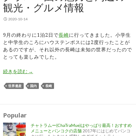
観光・グルメ情報
2020-10-14
9月の終わりに1泊2日で
長崎
に行ってきました。小学生
と中学生のころにハウステンボスには2度行ったことが
あるのですが、それ以外の長崎は未知の世界だったので
とっても楽しみでした。
グラバー園の魅力と周辺の観光・グルメ情報
続きを読む
→
世界遺産
国内
長崎
Popular
チャトラムー(ChaTraMue)はやっぱり最高！おすすめ
メニューとバンコクの店舗
2017年にはじめてバンコ