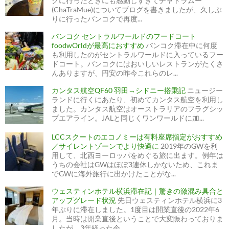
クに行ったときにも感動しすぎてチャトラムー
(ChaTraMue)についてブログを書きましたが、久しぶ
りに行ったバンコクで再度...
バンコク セントラルワールドのフードコート
foodwOrldが最高におすすめ
バンコク滞在中に何度
も利用したのがセントラルワールドに入っているフー
ドコート。バンコクにはおいしいレストランがたくさ
んありますが、円安の昨今これらのレ...
カンタス航空QF60 羽田→シドニー搭乗記
ニュージー
ランドに行くにあたり、初めてカンタス航空を利用し
ました。カンタス航空はオーストラリアのフラグシッ
プエアライン。JALと同じくワンワールドに加...
LCCスクートのエコノミーは有料座席指定がおすすめ
／サイレントゾーンでより快適に
2019年のGWを利
用して、北西ヨーロッパをめぐる旅に出ます。例年は
うちの会社はGWはほぼ3連休しかないため、これま
でGWに海外旅行に出かけたことがな...
ウェスティンホテル横浜滞在記｜驚きの激混み具合と
アップグレード状況
先日ウェスティンホテル横浜に3
年ぶりに滞在しました。1度目は開業直後の2022年6
月。当時は開業直後ということで大変賑わっておりま
したが、3年経った今...