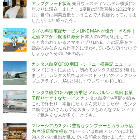
アップグレード状況
先日ウェスティンホテル横浜に3
年ぶりに滞在しました。1度目は開業直後の2022年6
月。当時は開業直後ということで大変賑わっておりま
したが、3年経った今...
タイの料理宅配サービスLINE MANが優秀すぎる件｜
定価ママかつ配送料激安
日本人の92%が利用してい
ると言われているスマホアプリLINE。この記事をお
読みのみなさんも日常的に使われているのではないで
しょうか？そのLINEの名...
カンタス航空QF60 羽田→シドニー搭乗記
ニュージー
ランドに行くにあたり、初めてカンタス航空を利用し
ました。カンタス航空はオーストラリアのフラグシッ
プエアライン。JALと同じくワンワールドに加...
カンタス航空QF79便 搭乗記 メルボルン→成田 お菓
子配りすぎ！なサービス
カンタス航空全4区間の旅も
これで終わり！本当にたくさん乗りましたが、カンタ
ス航空はCAさんも空港スタッフもみんなフレンドリ
ーで気さくな人が多く、とても...
マレーシアのスタバ 豊富なタンブラーとガラガラ店
内 空港店舗情報も
マレーシアは東南アジアでは比較
的スタバの進出が進んでいる印象を受けました。ただ