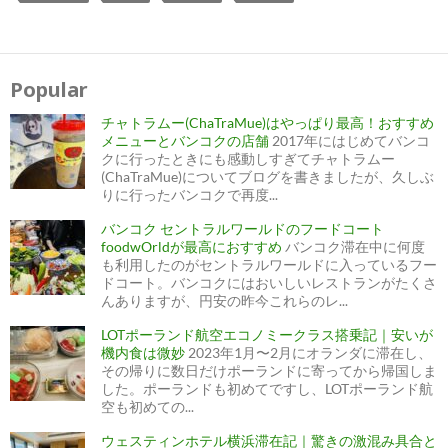
Popular
チャトラムー(ChaTraMue)はやっぱり最高！おすすめ
メニューとバンコクの店舗
2017年にはじめてバンコ
クに行ったときにも感動しすぎてチャトラムー
(ChaTraMue)についてブログを書きましたが、久しぶ
りに行ったバンコクで再度...
バンコク セントラルワールドのフードコート
foodwOrldが最高におすすめ
バンコク滞在中に何度
も利用したのがセントラルワールドに入っているフー
ドコート。バンコクにはおいしいレストランがたくさ
んありますが、円安の昨今これらのレ...
LOTポーランド航空エコノミークラス搭乗記｜安いが
機内食は微妙
2023年1月〜2月にオランダに滞在し、
その帰りに数日だけポーランドに寄ってから帰国しま
した。ポーランドも初めてですし、LOTポーランド航
空も初めての...
ウェスティンホテル横浜滞在記｜驚きの激混み具合と