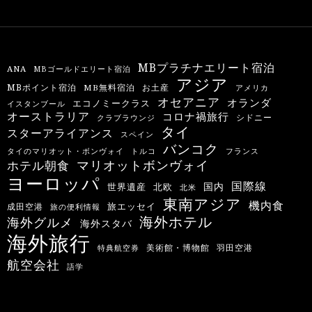
MBプラチナエリート宿泊
ANA
MBゴールドエリート宿泊
アジア
MBポイント宿泊
MB無料宿泊
お土産
アメリカ
オセアニア
オランダ
エコノミークラス
イスタンブール
オーストラリア
コロナ禍旅行
シドニー
クラブラウンジ
タイ
スターアライアンス
スペイン
バンコク
タイのマリオット・ボンヴォイ
トルコ
フランス
マリオットボンヴォイ
ホテル朝食
ヨーロッパ
国際線
国内
世界遺産
北欧
北米
東南アジア
機内食
旅エッセイ
成田空港
旅の便利情報
海外ホテル
海外グルメ
海外スタバ
海外旅行
羽田空港
美術館・博物館
特典航空券
航空会社
語学