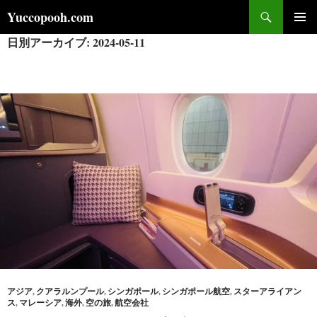
コ
検
Yuccopooh.com
ン
索
日別アーカイブ: 2024-05-11
メインメ
テ
ニュー
ン
ツ
へ
ス
キ
ッ
プ
アジア
,
クアラルンプール
,
シンガポール
,
シンガポール航空
,
スターアライアン
ス
,
マレーシア
,
海外
,
空の旅
,
航空会社