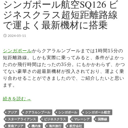
シンガポール航空SQ126 ビ
ジネスクラス超短距離路線
で運よく最新機材に搭乗
2024-05-11
シンガポール
からクアラルンプールまでは1時間15分の
短距離路線。しかも実際に乗ってみると、条件がよかっ
たのか飛行時間はたったの35分。にもかかわらず、かつ
てない豪華さの超最新機材が投入されており、運よく乗
り合わせることができましたので、ご紹介したいと思い
ます。
シンガポール航空SQ126 ビジネスクラス超短距
続きを読む
→
アジア
クアラルンプール
シンガポール
シンガポール航空
スターアライアンス
ビジネスクラス
マレーシア
国際線
東南アジア
機内食
海外旅行
航空会社