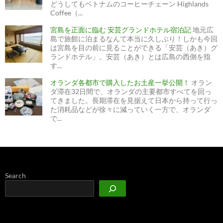
どうしてもベトナムのコーヒーチェーン Highlands
Coffee（...
宮島を正面に臨む 安芸グランドホテル宿泊記
地元広
島で旅館に泊まるなんて本当に久しぶり！しかも今回
は宮島を目の前に見ることができる「安芸（あき）グ
ランドホテル」。安芸（あき）とは広島の西側を指
す...
オランダ各都市で購入したお土産一挙公開！
オラン
ダ滞在32日間で、オランダの主要都市すべてを回っ
てきました。長期滞在を見据えて日本から持って行っ
た消耗品などが徐々に減っていく一方で、オランダ
で...
Search