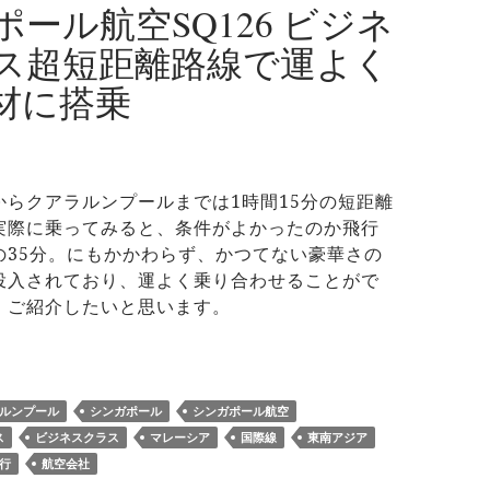
ール航空SQ126 ビジネ
ス超短距離路線で運よく
材に搭乗
からクアラルンプールまでは1時間15分の短距離
実際に乗ってみると、条件がよかったのか飛行
の35分。にもかかわらず、かつてない豪華さの
投入されており、運よく乗り合わせることがで
、ご紹介したいと思います。
ガポール航空SQ126 ビジネスクラス超短距離路線で運よく最
ルンプール
シンガポール
シンガポール航空
ス
ビジネスクラス
マレーシア
国際線
東南アジア
行
航空会社