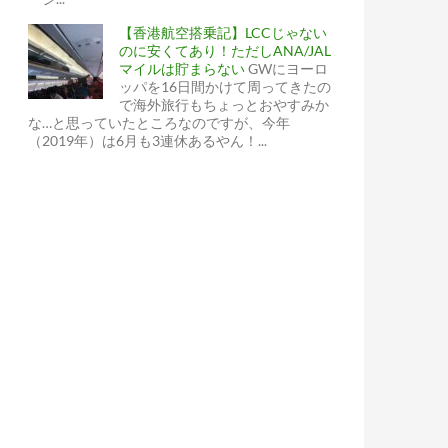
【香港航空搭乗記】LCCじゃない
のに安くてあり！ただしANA/JAL
マイルは貯まらない
GWにヨーロ
ッパを16日間かけて周ってきたの
で海外旅行もちょっとおやすみか
な…と思っていたところなのですが、今年
（2019年）は6月も3連休あるやん！...
報も