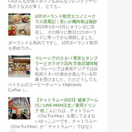
CAさんも空港スタッフもみんなフレンドリーで
気さくな人が多く、とても...
LOTポーランド航空エコノミーク
ラス搭乗記｜安いが機内食は微妙
2023年1月〜2月にオランダに滞
在し、その帰りに数日だけポーラ
ンドに寄ってから帰国しました。
ポーランドも初めてですし、LOTポーランド航空
も初めての...
マレーシアのスタバ 豊富なタンブ
ラーとガラガラ店内 空港店舗情報
も
マレーシアは東南アジアでは比
較的スタバの進出が進んでいる印
象を受けました。ただどうしても
ベトナムのコーヒーチェーン Highlands
Coffee（...
【チャトラムー2023】健康ブーム
(?)／LINE MAN注文／家用ドリン
ク 他
こんにちは、チャトラムー
（Cha Tra Mue）を愛して止まな
いゆっこぷーです。チャトラムー
（Cha Tra Mue）が「チャトラムー」ではなく
「シ...