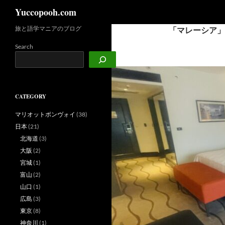
検
Yuccopooh.com
索
旅と語学マニアのブログ
「マレーシア」
コ
ン
Search
テ
ン
ツ
へ
CATEGORY
ス
キ
マリオットボンヴォイ
(38)
ッ
日本
(21)
プ
北海道
(3)
大阪
(2)
宮城
(1)
富山
(2)
山口
(1)
広島
(3)
東京
(8)
神奈川
(1)