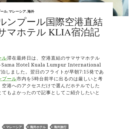
プール
,
マレーシア
,
海外
ルンプール国際空港直結
サマホテル KLIA宿泊記
ール
滞在最終日は、空港直結のサマサマホテル
Sama Hotel Kuala Lumpur International
）に宿泊しました。翌日のフライトが早朝7:15発であ
ンプール
市内を5時台前半に出るのは厳しいと考
。空港へのアクセスだけで選んだホテルでした
とてもよかったので記事としてご紹介したいと
ラルンプール国際空港直結のサマサマホテル KLIA宿泊記
マレーシア
海外ホテル
海外旅行