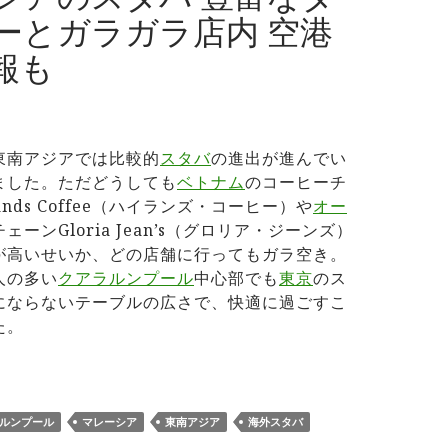
ーとガラガラ店内 空港
報も
東南アジアでは比較的
スタバ
の進出が進んでい
ました。ただどうしても
ベトナム
のコーヒーチ
lands Coffee（ハイランズ・コーヒー）や
オー
ェーンGloria Jean’s（グロリア・ジーンズ）
が高いせいか、どの店舗に行ってもガラ空き。
人の多い
クアラルンプール
中心部でも
東京
のス
にならないテーブルの広さで、快適に過ごすこ
た。
レーシアのスタバ 豊富なタンブラーとガラガラ店内 空港店舗情
ルンプール
マレーシア
東南アジア
海外スタバ