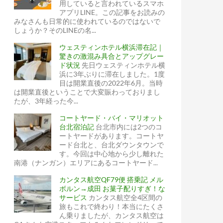
用していると言われているスマホ
アプリLINE。この記事をお読みの
みなさんも日常的に使われているのではないで
しょうか？そのLINEの名...
ウェスティンホテル横浜滞在記｜
驚きの激混み具合とアップグレー
ド状況
先日ウェスティンホテル横
浜に3年ぶりに滞在しました。1度
目は開業直後の2022年6月。当時
は開業直後ということで大変賑わっておりまし
たが、3年経った今...
コートヤード・バイ・マリオット
台北宿泊記
台北市内には2つのコ
ートヤードがあります。コートヤ
ード台北と、台北ダウンタウンで
す。今回は中心地から少し離れた
南港（ナンガン）エリアにあるコートヤード...
カンタス航空QF79便 搭乗記 メル
ボルン→成田 お菓子配りすぎ！な
サービス
カンタス航空全4区間の
旅もこれで終わり！本当にたくさ
ん乗りましたが、カンタス航空は