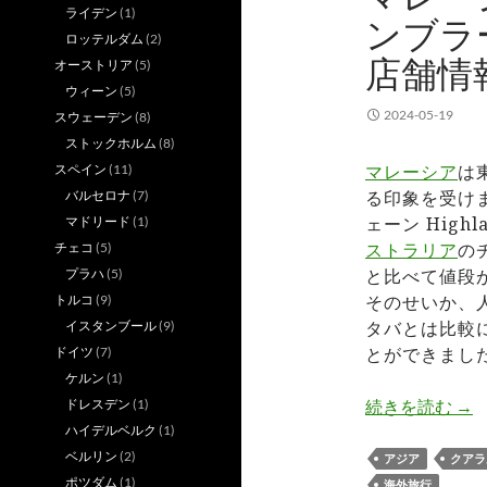
ライデン
(1)
ンブラ
ロッテルダム
(2)
店舗情
オーストリア
(5)
ウィーン
(5)
2024-05-19
スウェーデン
(8)
ストックホルム
(8)
マレーシア
は
スペイン
(11)
る印象を受け
バルセロナ
(7)
ェーン High
マドリード
(1)
ストラリア
のチ
チェコ
(5)
と比べて値段
プラハ
(5)
そのせいか、
トルコ
(9)
タバとは比較
イスタンブール
(9)
とができまし
ドイツ
(7)
ケルン
(1)
マ
ドレスデン
(1)
続きを読む
→
ハイデルベルク
(1)
ベルリン
(2)
アジア
クアラ
ポツダム
(1)
海外旅行