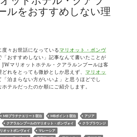
リオットホテル・クアラ
ールをおすすめしない理
に度々お世話になっている
マリオット・ボンヴ
で「おすすめしない」記事なんて書いたことが
、JWマリオットホテル・クアラルンプールは客
理どれをとっても微妙としか思えず、
マリオッ
て「泊まらない方がいいよ」と思うほどでし
なホテルだったのか順にご紹介します。
Wマリオットホテル・クアラルンプールをおすすめしない理由
MBプラチナエリート宿泊
MBポイント宿泊
アジア
クアラルンプールのマリオット・ボンヴォイ
クラブラウンジ
リオットボンヴォイ
マレーシア