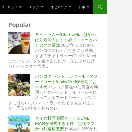
ヨーロッパ
アジア
オセアニア
日本
Popular
チャトラムー(ChaTraMue)はやっ
ぱり最高！おすすめメニューとバ
ンコクの店舗
2017年にはじめて
バンコクに行ったときにも感動し
すぎてチャトラムー(ChaTraMue)
についてブログを書きましたが、久しぶりに行
ったバンコクで再度...
バンコク セントラルワールドのフ
ードコートfoodwOrldが最高にお
すすめ
バンコク滞在中に何度も利
用したのがセントラルワールドに
入っているフードコート。バンコ
クにはおいしいレストランがたくさんあります
が、円安の昨今これらのレ...
タイの料理宅配サービスLINE
MANが優秀すぎる件｜定価ママ
かつ配送料激安
日本人の92%が利