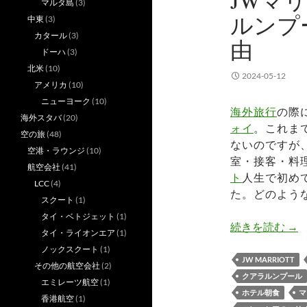
JWマ
マルタ島
(3)
ルンプ
中東
(3)
カタール
(3)
由
ドーハ
(3)
北米
(10)
2024-05-12
アメリカ
(10)
ニューヨーク
(10)
海外旅行
の際
海外スタバ
(20)
ォイ
。これま
空の旅
(48)
ないのですが
空港・ラウンジ
(10)
室・接客・料
航空会社
(41)
ト
人生で初め
LCC
(4)
た。どのよう
スクート
(1)
タイ・ベトジェット
(1)
J
続きを読む
→
タイ・ライオンエア
(1)
ノックスクート
(1)
JW MARRIOTT
その他の航空会社
(2)
クアラルンプール
エミレーツ航空
(1)
ホテル朝食
マ
香港航空
(1)