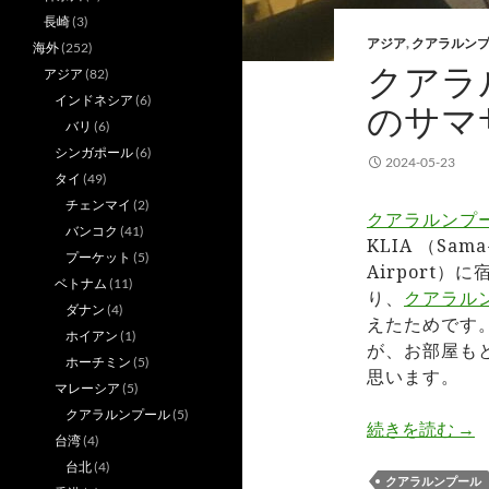
長崎
(3)
アジア
,
クアラルン
海外
(252)
クアラ
アジア
(82)
インドネシア
(6)
のサマ
バリ
(6)
シンガポール
(6)
2024-05-23
タイ
(49)
チェンマイ
(2)
クアラルンプ
バンコク
(41)
KLIA （Sama-
プーケット
(5)
Airport
ベトナム
(11)
り、
クアラル
ダナン
(4)
えたためです
ホイアン
(1)
が、お部屋も
ホーチミン
(5)
思います。
マレーシア
(5)
クアラルンプール
(5)
クア
続きを読む
→
台湾
(4)
台北
(4)
クアラルンプール