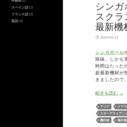
Preply
(1)
シンガポ
スペイン語
(1)
スクラ
フランス語
(5)
英語
(4)
最新機
2024-05-11
シンガポール
路線。しかも
時間はたった
超最新機材が
きましたので
シン
続きを読む
→
アジア
クアラ
スターアライアン
機内食
海外旅