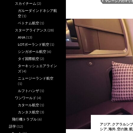
マレーシアのマリ
スカイチーム
(2)
ガルーダインドネシア航
空
(1)
ベトナム航空
(1)
スターアライアンス
(28)
ANA
(13)
LOTポーランド航空
(1)
シンガポール航空
(6)
タイ国際航空
(2)
ターキッシュエアライン
ズ
(4)
ニュージーランド航空
(1)
ルフトハンザ
(1)
ワンワールド
(4)
カタール航空
(1)
カンタス航空
(3)
飛行機トラブル
(6)
アジア
,
クアラルン
語学
(12)
シア
,
海外
,
空の旅
,
航