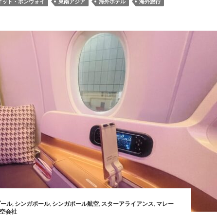
オット・ボンヴォイ
東南アジア
海外ホテル
海外旅行
プール
,
シンガポール
,
シンガポール航空
,
スターアライアンス
,
マレー
空会社