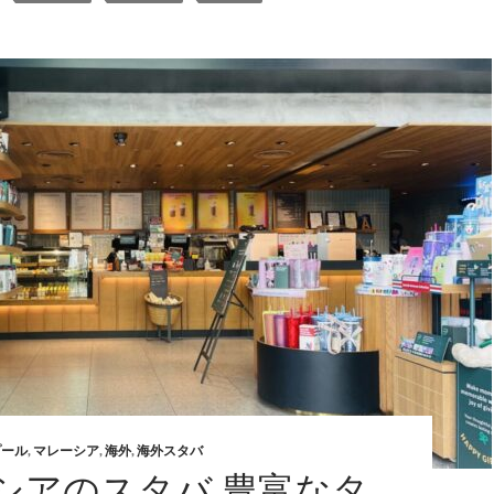
プール
,
マレーシア
,
海外
,
海外スタバ
シアのスタバ 豊富なタ