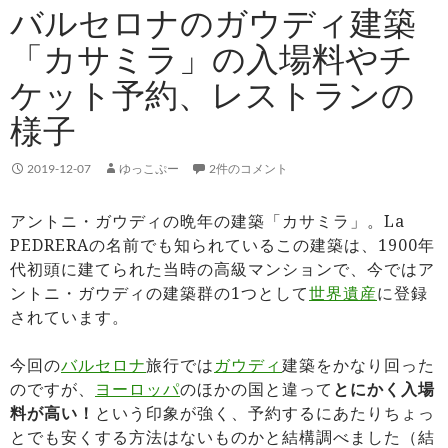
バルセロナのガウディ建築
「カサミラ」の入場料やチ
ケット予約、レストランの
様子
2019-12-07
ゆっこぷー
2件のコメント
アントニ・ガウディの晩年の建築「カサミラ」。La
PEDRERAの名前でも知られているこの建築は、1900年
代初頭に建てられた当時の高級マンションで、今ではア
ントニ・ガウディの建築群の1つとして
世界遺産
に登録
されています。
今回の
バルセロナ
旅行では
ガウディ
建築をかなり回った
のですが、
ヨーロッパ
のほかの国と違って
とにかく入場
料が高い！
という印象が強く、予約するにあたりちょっ
とでも安くする方法はないものかと結構調べました（結