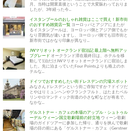
月。当時は開業直後ということで大変賑わっておりま
したが、3年経った今...
イスタンブールのおしゃれ雑貨はここで買え！新市街
のおすすめ雑貨店一覧
ヨーロッパとアジアにまたが
るイスタンブールは、ヨーロッパ側とアジア側でもか
なり雰囲気が違いますし、ヨーロッパ側でも旧市街と
新市街ではかなり印象が異なり...
JWマリオット オークランド宿泊記 最上階へ無料アッ
プグレード
オークランド滞在最終日は、ホテルを移
動して1泊だけJWマリオットオークランドに宿泊しま
した。先に泊まっていたFour Pointsよりも格上のホ
テルな...
ドイツでおすすめしたい街ドレスデンの穴場スポット
みなさんドレスデンという街ご存知ですか？ドイツだ
とやはりミュンヘンやフランクフルト、はたまたベル
リンやロマンティック街道の小さな町などが有名で、
なかな...
ゲルストナー・カフェの本場のアップル・シュトゥル
ーデル ウィーン国立歌劇場前の好立地
ウィーン歌劇
場のガイドツアーに参加した帰り、通りを挟んで歌劇
場の目の前にある「ゲルストナー・カフェ（Gerstner