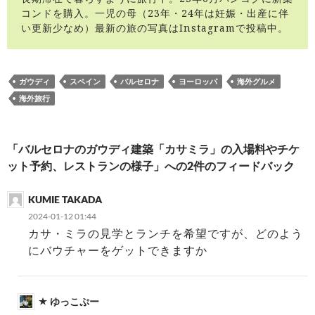
コンドを購入。一児の母（23年・24年は妊娠・出産に伴
い更新少なめ）最新の旅の写真はInstagramで投稿中。
ガウディ
スペイン
バルセロナ
ヨーロッパ
海外グルメ
海外旅行
投
「バルセロナのガウディ建築「カサミラ」の入場料やチケ
稿
ナ
ット予約、レストランの様子」への2件のフィードバック
ビ
ゲ
ー
シ
ョ
KUMIE TAKADA
ン
2024-01-12 01:44
カサ・ミラの見学とランチを希望ですが、どのよう
にバウチャーをゲットできますか
ゆっこぷー