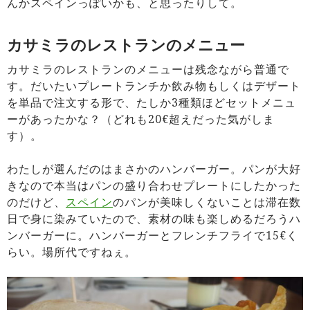
んかスペインっぽいかも、と思ったりして。
カサミラのレストランのメニュー
カサミラのレストランのメニューは残念ながら普通で
す。だいたいプレートランチか飲み物もしくはデザート
を単品で注文する形で、たしか3種類ほどセットメニュ
ーがあったかな？（どれも20€超えだった気がしま
す）。
わたしが選んだのはまさかのハンバーガー。パンが大好
きなので本当はパンの盛り合わせプレートにしたかった
のだけど、
スペイン
のパンが美味しくないことは滞在数
日で身に染みていたので、素材の味も楽しめるだろうハ
ンバーガーに。ハンバーガーとフレンチフライで15€く
らい。場所代ですねぇ。