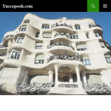
コ
検
Yuccopooh.com
ン
索
メインメ
テ
ニュー
ン
ツ
へ
ス
キ
ッ
プ