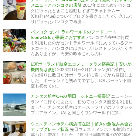
メニューとバンコクの店舗
2017年にはじめてバンコ
クに行ったときにも感動しすぎてチャトラムー
(ChaTraMue)についてブログを書きましたが、久しぶ
りに行ったバンコクで再度...
バンコク セントラルワールドのフードコート
foodwOrldが最高におすすめ
バンコク滞在中に何度
も利用したのがセントラルワールドに入っているフー
ドコート。バンコクにはおいしいレストランがたくさ
んありますが、円安の昨今これらのレ...
LOTポーランド航空エコノミークラス搭乗記｜安いが
機内食は微妙
2023年1月〜2月にオランダに滞在し、
その帰りに数日だけポーランドに寄ってから帰国しま
した。ポーランドも初めてですし、LOTポーランド航
空も初めての...
カンタス航空QF60 羽田→シドニー搭乗記
ニュージー
ランドに行くにあたり、初めてカンタス航空を利用し
ました。カンタス航空はオーストラリアのフラグシッ
プエアライン。JALと同じくワンワールドに加...
ウェスティンホテル横浜滞在記｜驚きの激混み具合と
アップグレード状況
先日ウェスティンホテル横浜に3
年ぶりに滞在しました。1度目は開業直後の2022年6