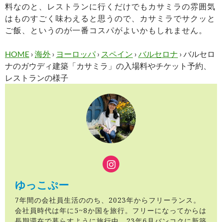
料なのと、レストランに行くだけでもカサミラの雰囲気
はものすごく味わえると思うので、カサミラでサクッと
ご飯、というのが一番コスパがよいかもしれません。
HOME
›
海外
›
ヨーロッパ
›
スペイン
›
バルセロナ
›
バルセロ
ナのガウディ建築「カサミラ」の入場料やチケット予約、
レストランの様子
ゆっこぷー
7年間の会社員生活ののち、2023年からフリーランス。
会社員時代は年に5~8か国を旅行。フリーになってからは
長期滞在で暮らすように旅行中。23年6月バンコクに新築