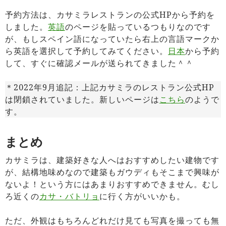
予約方法は、カサミラレストランの公式HPから予約を
しました。
英語
のページを貼っているつもりなのです
が、もしスペイン語になっていたら右上の言語マークか
ら英語を選択して予約してみてください。
日本
から予約
して、すぐに確認メールが送られてきました＾＾
＊2022年9月追記：上記カサミラのレストラン公式HP
は閉鎖されていました。新しいページは
こちら
のようで
す。
まとめ
カサミラは、建築好きな人へはおすすめしたい建物です
が、結構地味めなので建築もガウディもそこまで興味が
ないよ！という方にはあまりおすすめできません。むし
ろ近くの
カサ・バトリョ
に行く方がいいかも。
ただ、外観はもちろんどれだけ見ても写真を撮っても無