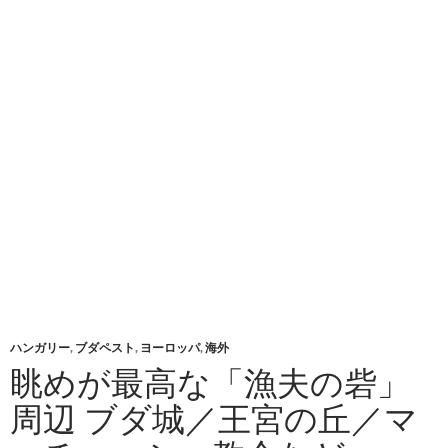
ハンガリー
,
ブダペスト
,
ヨーロッパ
,
海外
眺めが最高な「漁夫の砦」
周辺 ブダ城／王宮の丘／マ