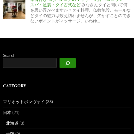
スパ：足裏・タイ古式など
みなさんタイと聞いて何
を思い浮かべますか？タイ料理、仏教施設、モールな
どタイの魅力は数え切れませんが、欠かすことのでき
ないポイントがマッサージ。いわゆ...
Search
CATEGORY
マリオットボンヴォイ
(38)
日本
(21)
北海道
(3)
大阪
(2)