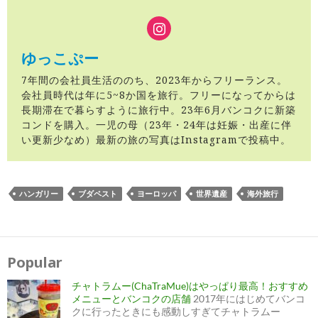
ゆっこぷー
7年間の会社員生活ののち、2023年からフリーランス。
会社員時代は年に5~8か国を旅行。フリーになってからは
長期滞在で暮らすように旅行中。23年6月バンコクに新築
コンドを購入。一児の母（23年・24年は妊娠・出産に伴
い更新少なめ）最新の旅の写真はInstagramで投稿中。
ハンガリー
ブダペスト
ヨーロッパ
世界遺産
海外旅行
投
稿
ナ
Popular
ビ
ゲ
ー
チャトラムー(ChaTraMue)はやっぱり最高！おすすめ
シ
ョ
メニューとバンコクの店舗
2017年にはじめてバンコ
ン
クに行ったときにも感動しすぎてチャトラムー