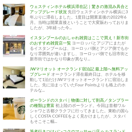
ウェスティンホテル横浜滞在記｜驚きの激混み具合と
アップグレード状況
先日ウェスティンホテル横浜に3
年ぶりに滞在しました。1度目は開業直後の2022年6
月。当時は開業直後ということで大変賑わっておりま
したが、3年経った今...
イスタンブールのおしゃれ雑貨はここで買え！新市街
のおすすめ雑貨店一覧
ヨーロッパとアジアにまたが
るイスタンブールは、ヨーロッパ側とアジア側でもか
なり雰囲気が違いますし、ヨーロッパ側でも旧市街と
新市街ではかなり印象が異なり...
JWマリオット オークランド宿泊記 最上階へ無料アッ
プグレード
オークランド滞在最終日は、ホテルを移
動して1泊だけJWマリオットオークランドに宿泊しま
した。先に泊まっていたFour Pointsよりも格上のホ
テルな...
ポーランドのスタバ｜物価に対して割高／タンブラー
の種類は豊富
初上陸のポーランド。今回は首都ワル
シャワと古都クラクフに行ってきました。東欧の国ら
しくCOSTA COFFEEをよく見かけましたが、スタバ
もそこそこ幅...
筆者行きつけバンコクのマッサージ店 ヘルスランド