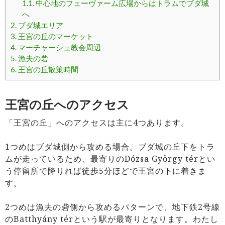
1.1.
中心地のフェーヴァーム広場からはトラムでブダ城
へ
2.
ブダ城エリア
3.
王宮の丘のマーケット
4.
マーチャーシュ教会周辺
5.
漁夫の砦
6.
王宮の丘散策時間
王宮の丘へのアクセス
「王宮の丘」へのアクセスは主に4つあります。
1つめはブダ城側から攻める場合。ブダ城の丘下をトラ
ムが走っているため、最寄りのDózsa György térとい
う停留所で降りれば徒歩5分ほどで王宮の下に着きま
す。
2つめは漁夫の砦側から攻めるパターンで、地下鉄2号線
のBatthyány térという駅が最寄りとなります。わたし