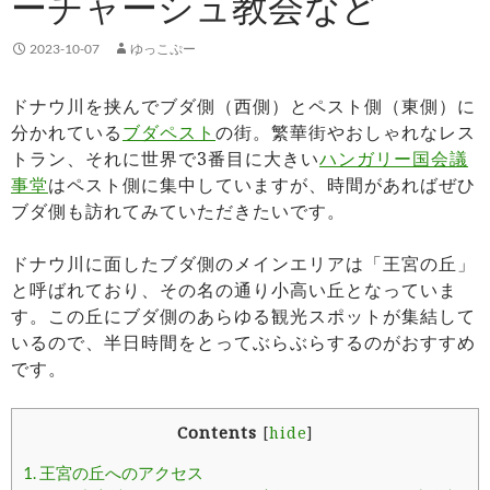
ーチャーシュ教会など
2023-10-07
ゆっこぷー
ドナウ川を挟んでブダ側（西側）とペスト側（東側）に
分かれている
ブダペスト
の街。繁華街やおしゃれなレス
トラン、それに世界で3番目に大きい
ハンガリー国会議
事堂
はペスト側に集中していますが、時間があればぜひ
ブダ側も訪れてみていただきたいです。
ドナウ川に面したブダ側のメインエリアは「王宮の丘」
と呼ばれており、その名の通り小高い丘となっていま
す。この丘にブダ側のあらゆる観光スポットが集結して
いるので、半日時間をとってぶらぶらするのがおすすめ
です。
Contents
[
hide
]
1.
王宮の丘へのアクセス