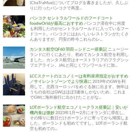
(ChaTraMue)についてブログを書きましたが、久しぶ
りに行ったバンコクで再度...
バンコク セントラルワールドのフードコート
foodwOrldが最高におすすめ
バンコク滞在中に何度
も利用したのがセントラルワールドに入っているフー
ドコート。バンコクにはおいしいレストランがたくさ
んありますが、円安の昨今これらのレ...
カンタス航空QF60 羽田→シドニー搭乗記
ニュージー
ランドに行くにあたり、初めてカンタス航空を利用し
ました。カンタス航空はオーストラリアのフラグシッ
プエアライン。JALと同じくワンワールドに加...
LCCスクートのエコノミーは有料座席指定がおすすめ
／サイレントゾーンでより快適に
2019年のGWを利
用して、北西ヨーロッパをめぐる旅に出ます。例年は
うちの会社はGWはほぼ3連休しかないため、これま
でGWに海外旅行に出かけたことがな...
LOTポーランド航空エコノミークラス搭乗記｜安いが
機内食は微妙
2023年1月〜2月にオランダに滞在し、
その帰りに数日だけポーランドに寄ってから帰国しま
した。ポーランドも初めてですし、LOTポーランド航
空も初めての...