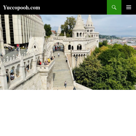
コ
検
Yuccopooh.com
ン
索
メインメ
テ
ニュー
ン
ツ
へ
ス
キ
ッ
プ