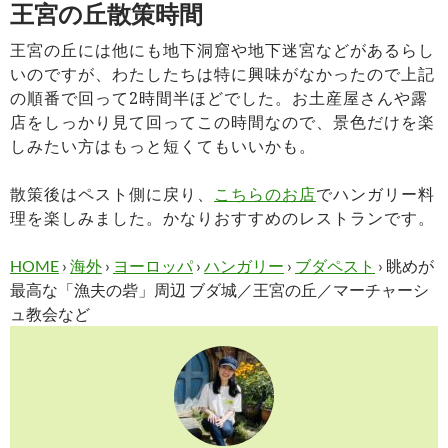
王宮の丘散策時間
王宮の丘には他にも地下洞窟や地下迷宮などがあるらし
いのですが、わたしたちは特に興味がなかったので上記
の順番で回って2時間半ほどでした。お土産屋さんや露
店をしっかり見て回ってこの時間なので、景色だけを楽
しみたい方はもっと短くてもいいかも。
散策後はペスト側に戻り、
こちらのお店
でハンガリー料
理を楽しみました。かなりおすすめのレストランです。
HOME
›
海外
›
ヨーロッパ
›
ハンガリー
›
ブダペスト
›
眺めが
最高な「漁夫の砦」周辺 ブダ城／王宮の丘／マーチャーシ
ュ教会など