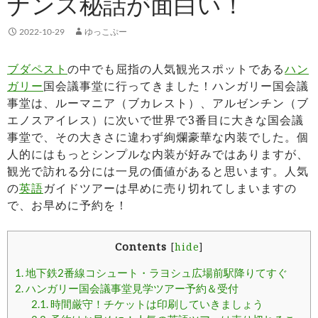
ナンス秘話が面白い！
2022-10-29
ゆっこぷー
ブダペスト
の中でも屈指の人気観光スポットである
ハン
ガリー
国会議事堂に行ってきました！ハンガリー国会議
事堂は、ルーマニア（ブカレスト）、アルゼンチン（ブ
エノスアイレス）に次いで世界で3番目に大きな国会議
事堂で、その大きさに違わず絢爛豪華な内装でした。個
人的にはもっとシンプルな内装が好みではありますが、
観光で訪れる分には一見の価値があると思います。人気
の
英語
ガイドツアーは早めに売り切れてしまいますの
で、お早めに予約を！
Contents
[
hide
]
1.
地下鉄2番線コシュート・ラヨシュ広場前駅降りてすぐ
2.
ハンガリー国会議事堂見学ツアー予約＆受付
2.1.
時間厳守！チケットは印刷していきましょう