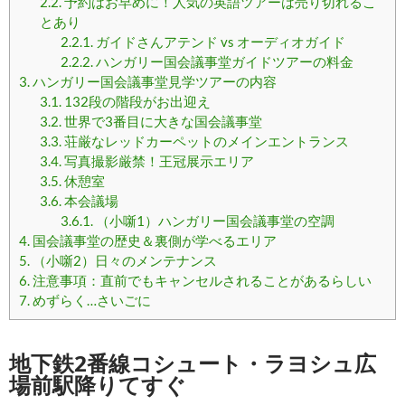
2.2.
予約はお早めに！人気の英語ツアーは売り切れるこ
とあり
2.2.1.
ガイドさんアテンド vs オーディオガイド
2.2.2.
ハンガリー国会議事堂ガイドツアーの料金
3.
ハンガリー国会議事堂見学ツアーの内容
3.1.
132段の階段がお出迎え
3.2.
世界で3番目に大きな国会議事堂
3.3.
荘厳なレッドカーペットのメインエントランス
3.4.
写真撮影厳禁！王冠展示エリア
3.5.
休憩室
3.6.
本会議場
3.6.1.
（小噺1）ハンガリー国会議事堂の空調
4.
国会議事堂の歴史＆裏側が学べるエリア
5.
（小噺2）日々のメンテナンス
6.
注意事項：直前でもキャンセルされることがあるらしい
7.
めずらく…さいごに
地下鉄2番線コシュート・ラヨシュ広
場前駅降りてすぐ