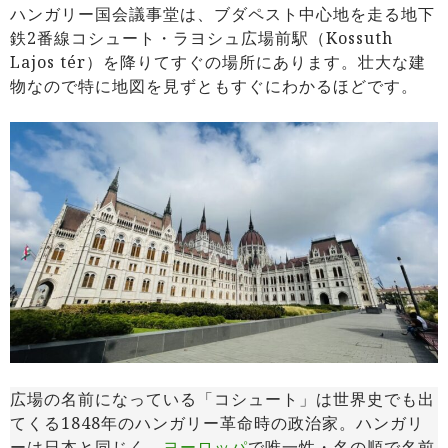
ハンガリー国会議事堂は、ブダペスト中心地を走る地下
鉄2番線コシュート・ラヨシュ広場前駅（Kossuth
Lajos tér）を降りてすぐの場所にあります。壮大な建
物なので特に地図を見ずともすぐにわかるほどです。
広場の名前になっている「コシュート」は世界史でも出
てくる1848年のハンガリー革命時の政治家。ハンガリ
ーは日本と同じく、
ヨーロッパ
で唯一性・名の順で名前