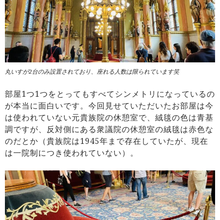
丸いすが2台のみ設置されており、座れる人数は限られています笑
部屋1つ1つをとってもすべてシンメトリになっているの
が本当に面白いです。今回見せていただいたお部屋は今
は使われていない元貴族院の休憩室で、絨毯の色は青基
調ですが、反対側にある衆議院の休憩室の絨毯は赤色な
のだとか（貴族院は1945年まで存在していたが、現在
は一院制につき使われていない）。