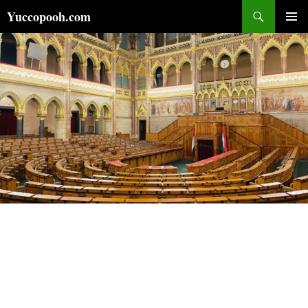
コ
検
Yuccopooh.com
ン
索
メインメ
テ
ニュー
ン
ツ
へ
ス
キ
ッ
プ