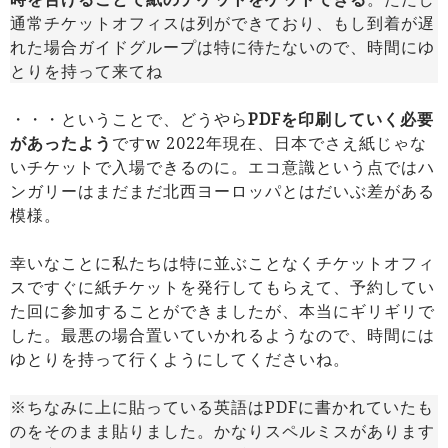
通常チケットオフィスは列ができており、もし到着が遅
れた場合ガイドグループは特に待たないので、時間にゆ
とりを持って来てね
・・・ということで、どうやら
PDFを印刷していく必要
があったよう
ですw 2022年現在、日本でさえ紙じゃな
いチケットで入場できるのに。エコ意識という点ではハ
ンガリーはまだまだ北西ヨーロッパとはだいぶ差がある
模様。
幸いなことに私たちは特に並ぶことなくチケットオフィ
スですぐに紙チケットを発行してもらえて、予約してい
た回に参加することができましたが、本当にギリギリで
した。最悪の場合置いていかれるようなので、時間には
ゆとりを持って行くようにしてくださいね。
※ちなみに上に貼っている英語はPDFに書かれていたも
のをそのまま貼りました。かなりスペルミスがあります