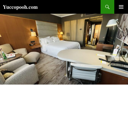
コ
検
Yuccopooh.com
ン
索
メインメ
テ
ニュー
ン
ツ
へ
ス
キ
ッ
プ