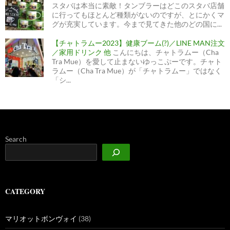
スタバは本当に素敵！タンブラーはどこのスタバ店舗
に行ってもほとんど種類がないのですが、とにかくマ
グが充実しています。今まで見てきた他のどの国に...
【チャトラムー2023】健康ブーム(?)／LINE MAN注文
／家用ドリンク 他
こんにちは、チャトラムー（Cha
Tra Mue）を愛して止まないゆっこぷーです。チャト
ラムー（Cha Tra Mue）が「チャトラムー」ではなく
「シ...
Search
CATEGORY
マリオットボンヴォイ
(38)