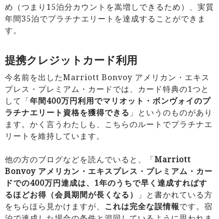
め（つまり15泊分カウントを嵩増しできるため）、実質
年間35泊でプラチナエリートを達成することができま
す。
提携クレジットカード利用
今名前を出したMarriott Bonvoy アメリカン・エキス
プレス・プレミアム・カードでは、カード特典の1つと
して「
年間400万円利用でマリオット・ボンヴォイのプ
ラチナエリート資格を獲得できる
」というのものがあり
ます。かく言うわたしも、こちらのルートでプラチナエ
リートを維持しています。
他の方のブログなどを読んでいると、「
Marriott
Bonvoy アメリカン・エキスプレス・プレミアム・カー
ドでの400万円達成は、1年のうちで早く達成すればす
るほどお得（会員期間が長くなる）
」と書かれている方
をちらほら見かけますが、
これは完全な誤情報
です。宿
泊で達成した場合の条件と混同しているように思われま