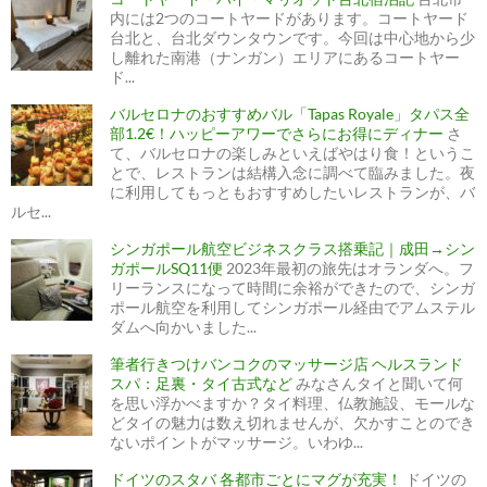
内には2つのコートヤードがあります。コートヤード
台北と、台北ダウンタウンです。今回は中心地から少
し離れた南港（ナンガン）エリアにあるコートヤー
ド...
バルセロナのおすすめバル「Tapas Royale」タパス全
部1.2€！ハッピーアワーでさらにお得にディナー
さ
て、バルセロナの楽しみといえばやはり食！というこ
とで、レストランは結構入念に調べて臨みました。夜
に利用してもっともおすすめしたいレストランが、バ
ルセ...
シンガポール航空ビジネスクラス搭乗記｜成田→シン
ガポールSQ11便
2023年最初の旅先はオランダへ。フ
リーランスになって時間に余裕ができたので、シンガ
ポール航空を利用してシンガポール経由でアムステル
ダムへ向かいました...
筆者行きつけバンコクのマッサージ店 ヘルスランド
スパ：足裏・タイ古式など
みなさんタイと聞いて何
を思い浮かべますか？タイ料理、仏教施設、モールな
どタイの魅力は数え切れませんが、欠かすことのでき
ないポイントがマッサージ。いわゆ...
ドイツのスタバ 各都市ごとにマグが充実！
ドイツの