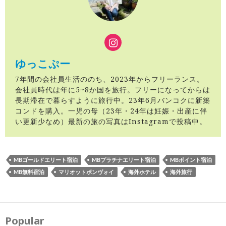
ゆっこぷー
7年間の会社員生活ののち、2023年からフリーランス。
会社員時代は年に5~8か国を旅行。フリーになってからは
長期滞在で暮らすように旅行中。23年6月バンコクに新築
コンドを購入。一児の母（23年・24年は妊娠・出産に伴
い更新少なめ）最新の旅の写真はInstagramで投稿中。
MBゴールドエリート宿泊
MBプラチナエリート宿泊
MBポイント宿泊
MB無料宿泊
マリオットボンヴォイ
海外ホテル
海外旅行
投
稿
ナ
Popular
ビ