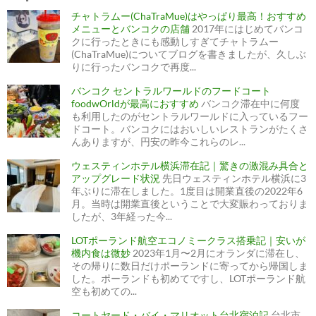
ゲ
ー
チャトラムー(ChaTraMue)はやっぱり最高！おすすめ
シ
ョ
メニューとバンコクの店舗
2017年にはじめてバンコ
ン
クに行ったときにも感動しすぎてチャトラムー
(ChaTraMue)についてブログを書きましたが、久しぶ
りに行ったバンコクで再度...
バンコク セントラルワールドのフードコート
foodwOrldが最高におすすめ
バンコク滞在中に何度
も利用したのがセントラルワールドに入っているフー
ドコート。バンコクにはおいしいレストランがたくさ
んありますが、円安の昨今これらのレ...
ウェスティンホテル横浜滞在記｜驚きの激混み具合と
アップグレード状況
先日ウェスティンホテル横浜に3
年ぶりに滞在しました。1度目は開業直後の2022年6
月。当時は開業直後ということで大変賑わっておりま
したが、3年経った今...
LOTポーランド航空エコノミークラス搭乗記｜安いが
機内食は微妙
2023年1月〜2月にオランダに滞在し、
その帰りに数日だけポーランドに寄ってから帰国しま
した。ポーランドも初めてですし、LOTポーランド航
空も初めての...
コートヤード・バイ・マリオット台北宿泊記
台北市