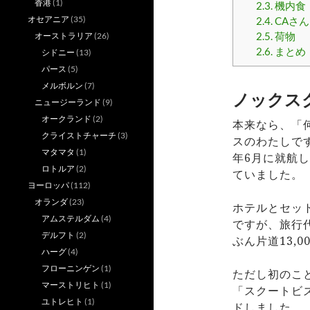
香港
(1)
2.3.
機内食
オセアニア
(35)
2.4.
CAさん
2.5.
荷物
オーストラリア
(26)
2.6.
まとめ
シドニー
(13)
パース
(5)
メルボルン
(7)
ノックス
ニュージーランド
(9)
オークランド
(2)
本来なら、「
クライストチャーチ
(3)
スのわたしで
マタマタ
(1)
年6月に就航
ロトルア
(2)
ていました。
ヨーロッパ
(112)
オランダ
(23)
ホテルとセッ
アムステルダム
(4)
ですが、旅行
デルフト
(2)
ぶん片道13,
ハーグ
(4)
フローニンゲン
(1)
ただし初のこ
マーストリヒト
(1)
「スクートビ
ユトレヒト
(1)
ドしました。