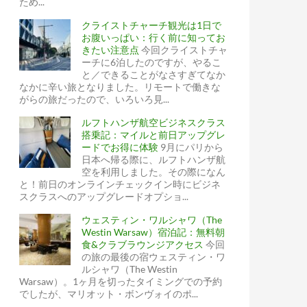
ため...
クライストチャーチ観光は1日で
お腹いっぱい：行く前に知ってお
きたい注意点
今回クライストチャ
ーチに6泊したのですが、やるこ
と／できることがなさすぎてなか
なかに辛い旅となりました。リモートで働きな
がらの旅だったので、いろいろ見...
ルフトハンザ航空ビジネスクラス
搭乗記：マイルと前日アップグレ
ードでお得に体験
9月にパリから
日本へ帰る際に、ルフトハンザ航
空を利用しました。その際になん
と！前日のオンラインチェックイン時にビジネ
スクラスへのアップグレードオプショ...
ウェスティン・ワルシャワ（The
Westin Warsaw）宿泊記：無料朝
食&クラブラウンジアクセス
今回
の旅の最後の宿ウェスティン・ワ
ルシャワ（The Westin
Warsaw）。1ヶ月を切ったタイミングでの予約
でしたが、マリオット・ボンヴォイのポ...