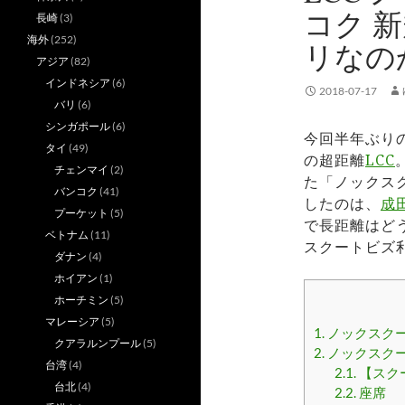
コク 
長崎
(3)
海外
(252)
リなの
アジア
(82)
インドネシア
(6)
2018-07-17
バリ
(6)
シンガポール
(6)
今回半年ぶり
タイ
(49)
の超距離
LCC
チェンマイ
(2)
た「ノックス
バンコク
(41)
したのは、
成
プーケット
(5)
で長距離はど
ベトナム
(11)
スクートビズ
ダナン
(4)
ホイアン
(1)
ホーチミン
(5)
マレーシア
(5)
1.
ノックスク
クアラルンプール
(5)
2.
ノックスク
台湾
(4)
2.1.
【スク
台北
(4)
2.2.
座席