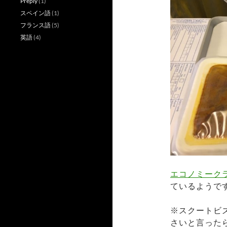
Preply
(1)
スペイン語
(1)
フランス語
(5)
英語
(4)
エコノミーク
ているようで
※スクートビ
さいと言った