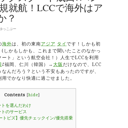
新規就航！LCCで海外はア
か？
ゆっこぷー
の
海外
は、初の東南
アジア
タイ
です！しかも初
。(しかもしかも、これまで聞いたことのなかっ
クート」という航空会社！）人生でLCCを利用
田
⇄福岡、仁川（韓国）→
大阪
だけなので、LCC
うなんだろう？という不安もあったのですが、
利用でかなり快適に過ごせました。
Contents
[
hide
]
ートを選んだわけ
ートのサービス
ートビズ】優先チェックイン/優先搭乗