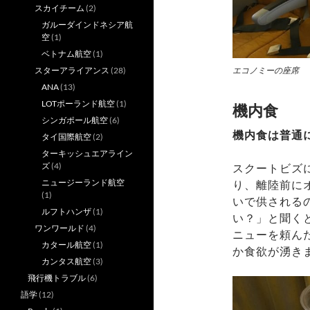
スカイチーム
(2)
ガルーダインドネシア航
空
(1)
ベトナム航空
(1)
スターアライアンス
(28)
エコノミーの座席
ANA
(13)
LOTポーランド航空
(1)
機内食
シンガポール航空
(6)
機内食は普通
タイ国際航空
(2)
ターキッシュエアライン
ズ
(4)
スクートビズ
ニュージーランド航空
り、離陸前に
(1)
いで供される
ルフトハンザ
(1)
い？」と聞く
ワンワールド
(4)
ニューを頼ん
カタール航空
(1)
か食欲が湧き
カンタス航空
(3)
飛行機トラブル
(6)
語学
(12)