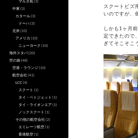
マルタ島
(3)
スクートビズ
中東
(3)
いのですが、
カタール
(3)
ドーハ
(3)
しかも1ヶ月
北米
(10)
定できたので
アメリカ
(10)
ぎてそこそこ
ニューヨーク
(10)
海外スタバ
(20)
空の旅
(48)
空港・ラウンジ
(10)
航空会社
(41)
LCC
(4)
スクート
(1)
タイ・ベトジェット
(1)
タイ・ライオンエア
(1)
ノックスクート
(1)
その他の航空会社
(2)
エミレーツ航空
(1)
香港航空
(1)