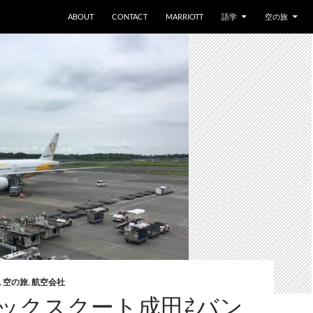
ABOUT
CONTACT
MARRIOTT
語学
空の旅
,
空の旅
,
航空会社
 ノックスクート成田⇄バン