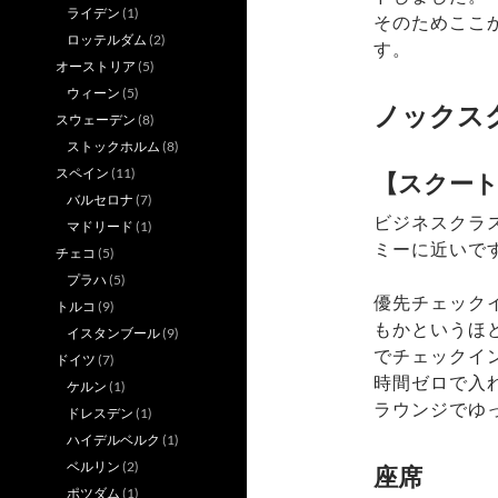
ライデン
(1)
そのためここ
ロッテルダム
(2)
す。
オーストリア
(5)
ウィーン
(5)
ノックス
スウェーデン
(8)
ストックホルム
(8)
スペイン
(11)
【スクート
バルセロナ
(7)
ビジネスクラ
マドリード
(1)
ミーに近いで
チェコ
(5)
プラハ
(5)
優先チェック
トルコ
(9)
もかというほ
イスタンブール
(9)
でチェックイ
ドイツ
(7)
時間ゼロで入
ケルン
(1)
ラウンジでゆ
ドレスデン
(1)
ハイデルベルク
(1)
ベルリン
(2)
座席
ポツダム
(1)