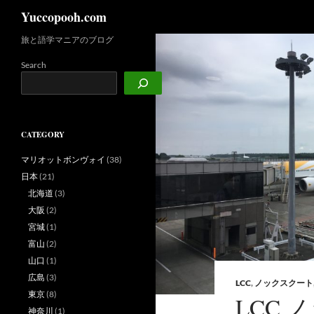
検
Yuccopooh.com
索
旅と語学マニアのブログ
コ
ン
Search
テ
ン
ツ
へ
CATEGORY
ス
キ
マリオットボンヴォイ
(38)
ッ
日本
(21)
プ
北海道
(3)
大阪
(2)
宮城
(1)
富山
(2)
山口
(1)
広島
(3)
LCC
,
ノックスクート
東京
(8)
LCC
神奈川
(1)