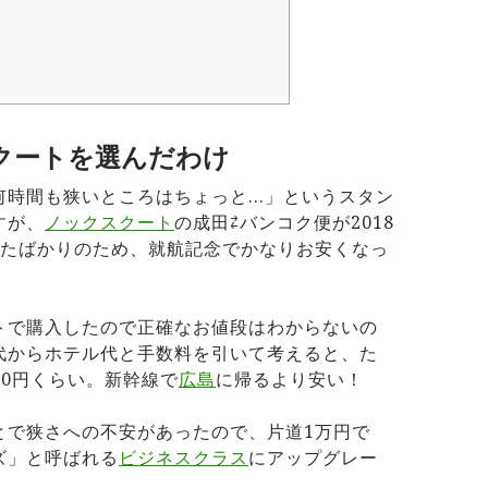
クートを選んだわけ
何時間も狭いところはちょっと…」というスタン
すが、
ノックスクート
の成田⇄バンコク便が2018
したばかりのため、就航記念でかなりお安くなっ
トで購入したので正確なお値段はわからないの
代からホテル代と手数料を引いて考えると、た
000円くらい。新幹線で
広島
に帰るより安い！
とで狭さへの不安があったので、片道1万円で
ズ」と呼ばれる
ビジネスクラス
にアップグレー