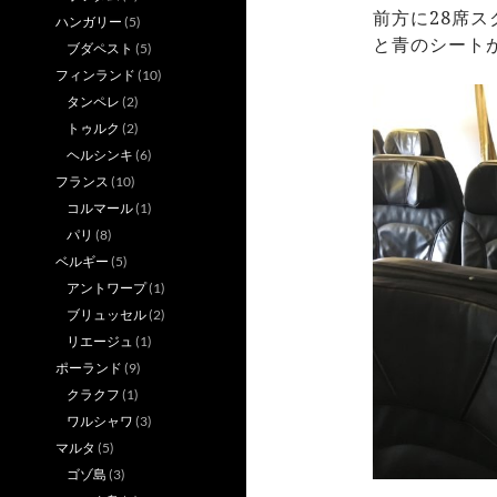
前方に28席
ハンガリー
(5)
と青のシート
ブダペスト
(5)
フィンランド
(10)
タンペレ
(2)
トゥルク
(2)
ヘルシンキ
(6)
フランス
(10)
コルマール
(1)
パリ
(8)
ベルギー
(5)
アントワープ
(1)
ブリュッセル
(2)
リエージュ
(1)
ポーランド
(9)
クラクフ
(1)
ワルシャワ
(3)
マルタ
(5)
ゴゾ島
(3)