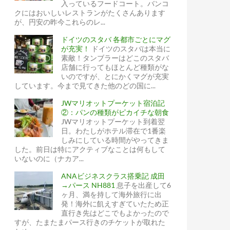
入っているフードコート。バンコ
クにはおいしいレストランがたくさんあります
が、円安の昨今これらのレ...
ドイツのスタバ 各都市ごとにマグ
が充実！
ドイツのスタバは本当に
素敵！タンブラーはどこのスタバ
店舗に行ってもほとんど種類がな
いのですが、とにかくマグが充実
しています。今まで見てきた他のどの国に...
JWマリオットプーケット宿泊記
②：パンの種類がピカイチな朝食
JWマリオットプーケット到着翌
日。わたしがホテル滞在で1番楽
しみにしている時間がやってきま
した。前日は特にアクティブなことは何もして
いないのに（ナカア...
ANAビジネスクラス搭乗記 成田
→パース NH881
息子を出産して6
ヶ月、満を持して海外旅行に出
発！海外に飢えすぎていたため正
直行き先はどこでもよかったので
すが、たまたまパース行きのチケットが取れた