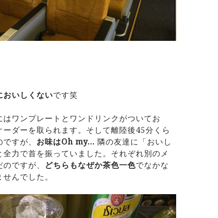
においしくない
です笑
にはワンプレートとワンドリンクがついてお
オーダーを取られます。そして離陸後45分くら
のですが、
お味はOh my…
隣の友達に「おいし
と全力で首を振っていました。それぞれ別のメ
だのですが、
どちらもなぜか茶色一色
でなかな
ませんでした。