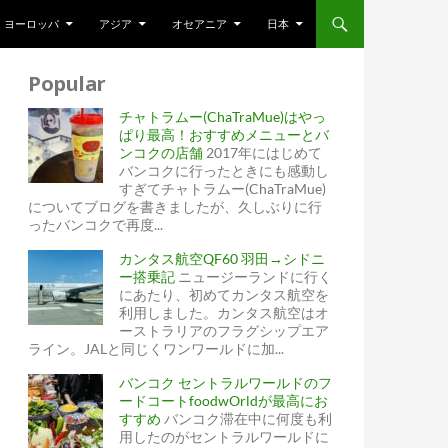
ヨーロッパ
アジア
オセアニア
日本
Popular
チャトラムー(ChaTraMue)はやっ
ぱり最高！おすすめメニューとバ
ンコクの店舗
2017年にはじめて
バンコクに行ったときにも感動し
すぎてチャトラムー(ChaTraMue)
についてブログを書きましたが、久しぶりに行
ったバンコクで再度...
カンタス航空QF60 羽田→シドニ
ー搭乗記
ニュージーランドに行く
にあたり、初めてカンタス航空を
利用しました。カンタス航空はオ
ーストラリアのフラグシップエア
ライン。JALと同じくワンワールドに加...
バンコク セントラルワールドのフ
ードコートfoodwOrldが最高にお
すすめ
バンコク滞在中に何度も利
用したのがセントラルワールドに