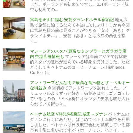
した。ポーランドも初めてですし、LOTポーランド航
空も初めての...
宮島を正面に臨む 安芸グランドホテル宿泊記
地元広
島で旅館に泊まるなんて本当に久しぶり！しかも今回
は宮島を目の前に見ることができる「安芸（あき）グ
ランドホテル」。安芸（あき）とは広島の西側を指
す...
マレーシアのスタバ 豊富なタンブラーとガラガラ店
内 空港店舗情報も
マレーシアは東南アジアでは比較
的スタバの進出が進んでいる印象を受けました。ただ
どうしてもベトナムのコーヒーチェーン Highlands
Coffee（...
アントワープどんな街？最高な食べ物とザ・ベルギー
な街並み
今回初めてアントワープを訪れました。ブ
リュッセルよりずっと好き！街並みは少しゴテゴテし
ているものの、いい塩梅にオランダの要素も取り入れ
られていて街歩き...
ベトナム航空 VN319搭乗記 成田→ダナン
ベトナムの
ダナンに行くにあたり、はじめてベトナム航空を利用
しました。ベトナムは日系航空会社が就航している都
市も非常に多いのですが（ホーチミン、ハノイ、...