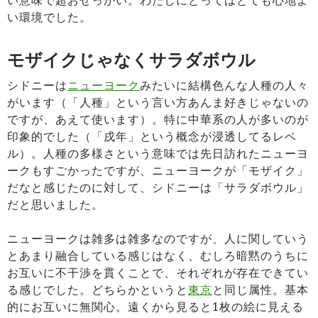
い意味で超おせっかい。わたしにとってはとても心地よ
い環境でした。
モザイクじゃなくサラダボウル
シドニーは
ニューヨーク
みたいに結構色んな人種の人々
がいます（「人種」という言い方あんま好きじゃないの
ですが、あえて使います）。特に中華系の人が多いのが
印象的でした（「戌年」という概念が浸透してるレベ
ル）。人種の多様さという意味では先日訪れたニューヨ
ークもすごかったですが、ニューヨークが「モザイク」
だなと感じたのに対して、シドニーは「サラダボウル」
だと思いました。
ニューヨークは雑多は雑多なのですが、人に関していう
とあまり融合している感じはなく、むしろ暗黙のうちに
お互いに不干渉を貫くことで、それぞれが存在できてい
る感じでした。どちらかというと
東京
と同じ属性。基本
的にお互いに無関心。遠くから見ると1枚の絵に見える