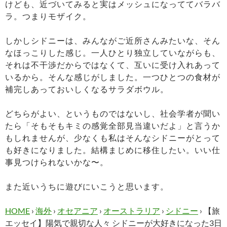
けども、近づいてみると実はメッシュになっててバラバ
ラ。つまりモザイク。
しかしシドニーは、みんながご近所さんみたいな、そん
なほっこりした感じ。一人ひとり独立していながらも、
それは不干渉だからではなくて、互いに受け入れあって
いるから。そんな感じがしました。一つひとつの食材が
補完しあっておいしくなるサラダボウル。
どちらがよい、というものではないし、社会学者が聞い
たら「そもそもキミの感覚全部見当違いだよ」と言うか
もしれませんが、少なくも私はそんなシドニーがとって
も好きになりました。結構まじめに移住したい。いい仕
事見つけられないかな〜。
また近いうちに遊びにいこうと思います。
HOME
›
海外
›
オセアニア
›
オーストラリア
›
シドニー
›
【旅
エッセイ】陽気で親切な人々 シドニーが大好きになった3日