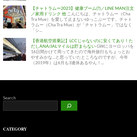
【チャトラムー2023】健康ブーム(?)／LINE MAN注文
／家用ドリンク 他
こんにちは、チャトラムー（Cha
Tra Mue）を愛して止まないゆっこぷーです。チャト
ラムー（Cha Tra Mue）が「チャトラムー」ではなく
「シ...
【香港航空搭乗記】LCCじゃないのに安くてあり！た
だしANA/JALマイルは貯まらない
GWにヨーロッパを
16日間かけて周ってきたので海外旅行もちょっとお
やすみかな…と思っていたところなのですが、今年
（2019年）は6月も3連休あるやん！...
Search
CATEGORY