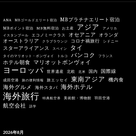
MBプラチナエリート宿泊
ANA
MBゴールドエリート宿泊
アジア
MBポイント宿泊
MB無料宿泊
お土産
アメリカ
オセアニア
オランダ
エコノミークラス
イスタンブール
オーストラリア
コロナ禍旅行
シドニー
クラブラウンジ
タイ
スターアライアンス
スペイン
バンコク
タイのマリオット・ボンヴォイ
トルコ
フランス
マリオットボンヴォイ
ホテル朝食
ヨーロッパ
国際線
国内
世界遺産
北欧
北米
東南アジア
機内食
旅エッセイ
成田空港
旅の便利情報
海外ホテル
海外グルメ
海外スタバ
海外旅行
羽田空港
美術館・博物館
特典航空券
航空会社
語学
2026年8月