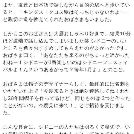
また、友達と日本語で話しながら目的の駅へと歩いてい
ると、「キングス・クロス駅はそっちじゃないわよー」
と親切に道を教えてくれたおばさまもいました。
しかもこのおばさまは大層おしゃべり好きで、結局10分
ほど道端で話し込んでしまいました笑 シドニーのいい
ところを色々おすすめしてもらえたのがよかったです。
おばさま曰く、「あなたたち来るのがちょっと遅かった
わねー！シドニーが1番楽しいのはシドニーフェスティ
バルよ！ん？いつあるかって？毎年1月よ」とのこと。
おばさまは帽子のデザイナーらしく、最終的には名刺を
いただいた上で「今度来るときは絶対連絡してね！わた
し28年間帽子を作ってるけど、同じものは 2つと作った
ことがないの。今度見に来て！」とご招待を受けまし
た。
こんな具合に、シドニーの人たちは明るくて親切で、い