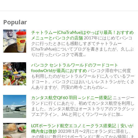
投
稿
ナ
Popular
ビ
ゲ
ー
チャトラムー(ChaTraMue)はやっぱり最高！おすすめ
シ
ョ
メニューとバンコクの店舗
2017年にはじめてバンコ
ン
クに行ったときにも感動しすぎてチャトラムー
(ChaTraMue)についてブログを書きましたが、久しぶ
りに行ったバンコクで再度...
バンコク セントラルワールドのフードコート
foodwOrldが最高におすすめ
バンコク滞在中に何度
も利用したのがセントラルワールドに入っているフー
ドコート。バンコクにはおいしいレストランがたくさ
んありますが、円安の昨今これらのレ...
カンタス航空QF60 羽田→シドニー搭乗記
ニュージー
ランドに行くにあたり、初めてカンタス航空を利用し
ました。カンタス航空はオーストラリアのフラグシッ
プエアライン。JALと同じくワンワールドに加...
LOTポーランド航空エコノミークラス搭乗記｜安いが
機内食は微妙
2023年1月〜2月にオランダに滞在し、
その帰りに数日だけポーランドに寄ってから帰国しま