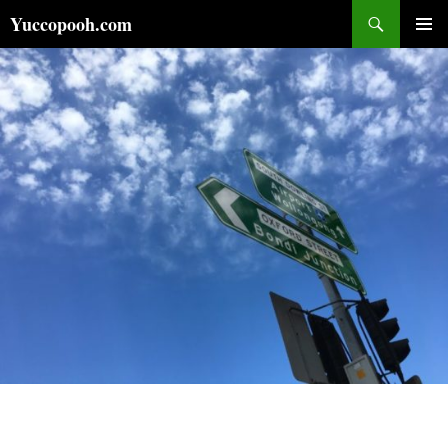
コ
検
Yuccopooh.com
ン
索
メインメ
テ
ニュー
ン
ツ
へ
ス
キ
ッ
プ