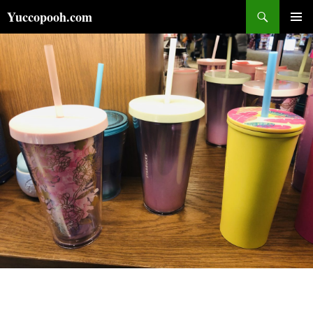
コ
検
Yuccopooh.com
ン
索
メインメ
テ
ニュー
ン
ツ
へ
ス
キ
ッ
プ