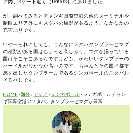
ア内、Eゲート近く（level2）
にありました。
が、調べてみるとチャンギ国際空港の他のターミナルや
制限エリア外にもスタバの店舗があるよう。なかなかの
充実ぶりです。
いやーそれにしても、こんなにスタバタンブラーとマグ
の種類がある国はちょっと久しぶり。マグが揃っている
国はそこそこあるんですけども、かわいいタンブラーの
ハードルがなかなか高いのです。ちゃんとその国／都市
感を出したタンブラーまであるシンガポールのスタバお
そるべしです。
HOME
›
海外
›
アジア
›
シンガポール
›
シンガポールチャン
ギ国際空港のスタバ／タンブラーとマグが豊富！