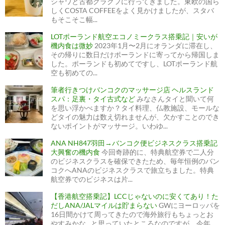
シャワと古都クラクフに行ってきました。東欧の国ら
しくCOSTA COFFEEをよく見かけましたが、スタバ
もそこそこ幅...
LOTポーランド航空エコノミークラス搭乗記｜安いが
機内食は微妙
2023年1月〜2月にオランダに滞在し、
その帰りに数日だけポーランドに寄ってから帰国しま
した。ポーランドも初めてですし、LOTポーランド航
空も初めての...
筆者行きつけバンコクのマッサージ店 ヘルスランド
スパ：足裏・タイ古式など
みなさんタイと聞いて何
を思い浮かべますか？タイ料理、仏教施設、モールな
どタイの魅力は数え切れませんが、欠かすことのでき
ないポイントがマッサージ。いわゆ...
ANA NH847羽田→バンコク便ビジネスクラス搭乗記
大興奮の機内食
今回奇跡的に、特典航空券で二人分
のビジネスクラスを確保できたため、毎年恒例のバン
コクへANAのビジネスクラスで旅立ちました。特典
航空券でのビジネスは片...
【香港航空搭乗記】LCCじゃないのに安くてあり！た
だしANA/JALマイルは貯まらない
GWにヨーロッパを
16日間かけて周ってきたので海外旅行もちょっとお
やすみかな…と思っていたところなのですが、今年