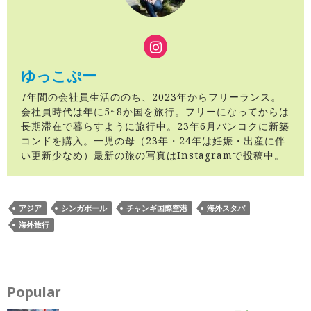
ゆっこぷー
7年間の会社員生活ののち、2023年からフリーランス。
会社員時代は年に5~8か国を旅行。フリーになってからは
長期滞在で暮らすように旅行中。23年6月バンコクに新築
コンドを購入。一児の母（23年・24年は妊娠・出産に伴
い更新少なめ）最新の旅の写真はInstagramで投稿中。
アジア
シンガポール
チャンギ国際空港
海外スタバ
海外旅行
投
稿
ナ
Popular
ビ
ゲ
ー