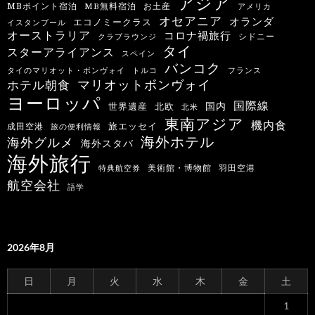
アジア
MBポイント宿泊
MB無料宿泊
お土産
アメリカ
オセアニア
オランダ
エコノミークラス
イスタンブール
オーストラリア
コロナ禍旅行
シドニー
クラブラウンジ
タイ
スターアライアンス
スペイン
バンコク
タイのマリオット・ボンヴォイ
トルコ
フランス
マリオットボンヴォイ
ホテル朝食
ヨーロッパ
国際線
国内
世界遺産
北欧
北米
東南アジア
機内食
旅エッセイ
成田空港
旅の便利情報
海外ホテル
海外グルメ
海外スタバ
海外旅行
羽田空港
美術館・博物館
特典航空券
航空会社
語学
2026年8月
日
月
火
水
木
金
土
1