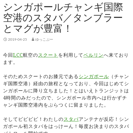
シンガポールチャンギ国際
空港のスタバ／タンブラー
とマグが豊富！
2019-04-25
ゆっこぷー
今回
LCC
航空の
スクート
を利用して
ベルリン
へ来ており
ます。
そのためスクートのお膝元である
シンガポール
（チャン
ギ国際空港）経由の旅程となっており、今回はじめてシ
ンガポールに降り立ちました！とはいえトランジットは
4時間のみだったので、シンガポール市内へは行かずチ
ャンギ国際空港内をぶらつくに留まりました。
そしてビビビビ！わたしの
スタバ
アンテナが反応！シン
ガポール初スタバをはっけーん！毎度お決まりのスタバ