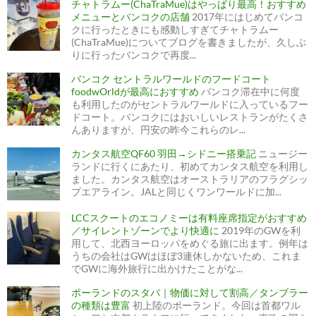
チャトラムー(ChaTraMue)はやっぱり最高！おすすめ
シ
ョ
メニューとバンコクの店舗
2017年にはじめてバンコ
ン
クに行ったときにも感動しすぎてチャトラムー
(ChaTraMue)についてブログを書きましたが、久しぶ
りに行ったバンコクで再度...
バンコク セントラルワールドのフードコート
foodwOrldが最高におすすめ
バンコク滞在中に何度
も利用したのがセントラルワールドに入っているフー
ドコート。バンコクにはおいしいレストランがたくさ
んありますが、円安の昨今これらのレ...
カンタス航空QF60 羽田→シドニー搭乗記
ニュージー
ランドに行くにあたり、初めてカンタス航空を利用し
ました。カンタス航空はオーストラリアのフラグシッ
プエアライン。JALと同じくワンワールドに加...
LCCスクートのエコノミーは有料座席指定がおすすめ
／サイレントゾーンでより快適に
2019年のGWを利
用して、北西ヨーロッパをめぐる旅に出ます。例年は
うちの会社はGWはほぼ3連休しかないため、これま
でGWに海外旅行に出かけたことがな...
ポーランドのスタバ｜物価に対して割高／タンブラー
の種類は豊富
初上陸のポーランド。今回は首都ワル