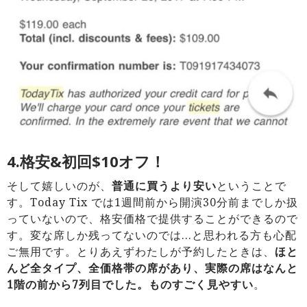
4.格安&初回$10オフ！
そして嬉しいのが、
普通に買うより安い
ということで
す。T
oday Tix では1週間前から開演30分前までしか扱
っていないので、
格安価格で提供することができるので
す。変な席しか残ってないのでは…と思われる方も心配
ご無用です。
とりあえずわたしが予約したときは、
ほと
んど全タイプ、
全価格帯の席があり、実際の席はなんと
1階の前から7列目でした
。ものすごく見やすい
。