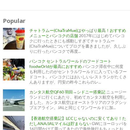
投
稿
ナ
Popular
ビ
ゲ
ー
チャトラムー(ChaTraMue)はやっぱり最高！おすすめ
シ
ョ
メニューとバンコクの店舗
2017年にはじめてバンコ
ン
クに行ったときにも感動しすぎてチャトラムー
(ChaTraMue)についてブログを書きましたが、久しぶ
りに行ったバンコクで再度...
バンコク セントラルワールドのフードコート
foodwOrldが最高におすすめ
バンコク滞在中に何度
も利用したのがセントラルワールドに入っているフー
ドコート。バンコクにはおいしいレストランがたくさ
んありますが、円安の昨今これらのレ...
カンタス航空QF60 羽田→シドニー搭乗記
ニュージー
ランドに行くにあたり、初めてカンタス航空を利用し
ました。カンタス航空はオーストラリアのフラグシッ
プエアライン。JALと同じくワンワールドに加...
【香港航空搭乗記】LCCじゃないのに安くてあり！た
だしANA/JALマイルは貯まらない
GWにヨーロッパを
16日間かけて周ってきたので海外旅行もちょっとお