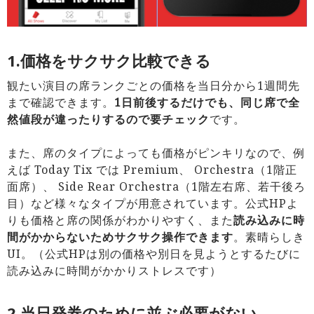
1.価格をサクサク比較できる
観たい演目の席ランクごとの価格を当日分から1週間先
まで確認できます。
1
日前後するだけでも、
同じ席で全
然値段が違ったりするので要チェック
です。
また、席のタイプによっても価格がピンキリなので、例
えば Today Tix では Premium、 Orchestra（1階正
面席）、 Side Rear Orchestra（1階左右席、若干後ろ
目）など様々なタイプが用意されています。公式HPよ
りも価格と席の関係がわかりやすく、また
読み込みに時
間がかからないためサクサク操作できます
。素晴らしき
UI。（公式HPは別の価格や別日を見ようとするたびに
読み込みに時間がかかりストレスです）
2.当日発券のために並ぶ必要がない