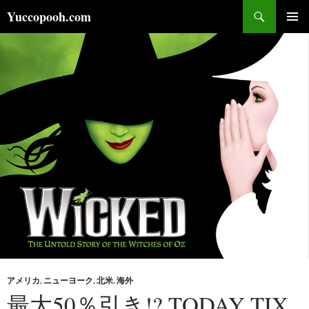
コ
検
Yuccopooh.com
ン
索
メインメ
テ
ニュー
ン
ツ
へ
ス
キ
ッ
プ
アメリカ
,
ニューヨーク
,
北米
,
海外
最大50％引き!? TODAY TIX