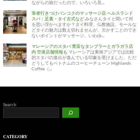
ながらの旅だったので、いろいろ見...
筆者行きつけバンコクのマッサージ店 ヘルスランド
スパ：足裏・タイ古式など
みなさんタイと聞いて何
を思い浮かべますか？タイ料理、仏教施設、モールな
どタイの魅力は数え切れませんが、欠かすことのでき
ないポイントがマッサージ。いわゆ...
マレーシアのスタバ 豊富なタンブラーとガラガラ店
内 空港店舗情報も
マレーシアは東南アジアでは比較
的スタバの進出が進んでいる印象を受けました。ただ
どうしてもベトナムのコーヒーチェーン Highlands
Coffee（...
Search
CATEGORY