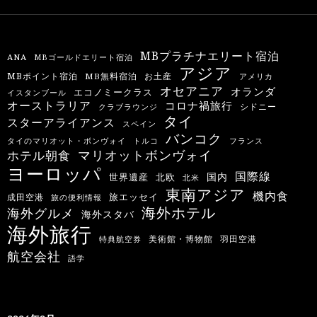
MBプラチナエリート宿泊
ANA
MBゴールドエリート宿泊
アジア
MBポイント宿泊
MB無料宿泊
お土産
アメリカ
オセアニア
オランダ
エコノミークラス
イスタンブール
オーストラリア
コロナ禍旅行
シドニー
クラブラウンジ
タイ
スターアライアンス
スペイン
バンコク
タイのマリオット・ボンヴォイ
トルコ
フランス
マリオットボンヴォイ
ホテル朝食
ヨーロッパ
国際線
国内
世界遺産
北欧
北米
東南アジア
機内食
旅エッセイ
成田空港
旅の便利情報
海外ホテル
海外グルメ
海外スタバ
海外旅行
羽田空港
美術館・博物館
特典航空券
航空会社
語学