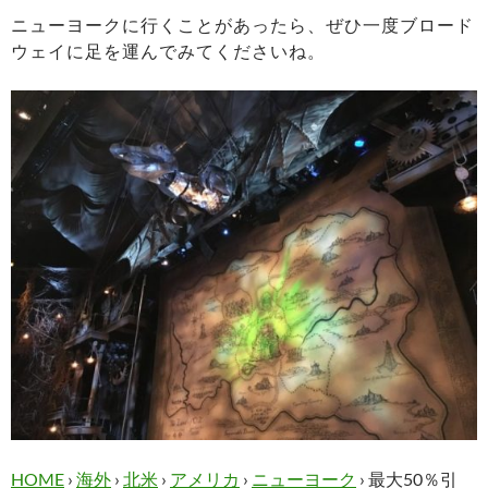
ニューヨークに行くことがあったら、ぜひ一度ブロード
ウェイに足を運んでみてくださいね。
HOME
›
海外
›
北米
›
アメリカ
›
ニューヨーク
›
最大50％引