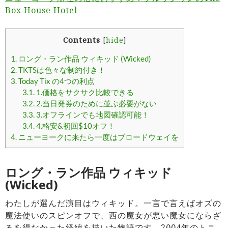
Box House Hotel
Contents
[
hide
]
1.
ロング・ラン作品 ウィキッド (Wicked)
2.
TKTSは色々な制約付き！
3.
Today Tix の4つの利点
3.1.
1.価格をサクサク比較できる
3.2.
2.当日発券のために並ぶ必要がない
3.3.
3.オフラインでも地図確認可能！
3.4.
4.格安&初回$10オフ！
4.
ニューヨークに来たら一度はブロードウェイを
ロング・ラン作品 ウィキッド
(Wicked)
わたしが選んだ演目はウィキッド。一言で言えばオズの
魔法使いのスピンオフで、西の魔女が悪い魔女にならざ
るを得なかった経緯を描いた物語です
。2004年のトニ