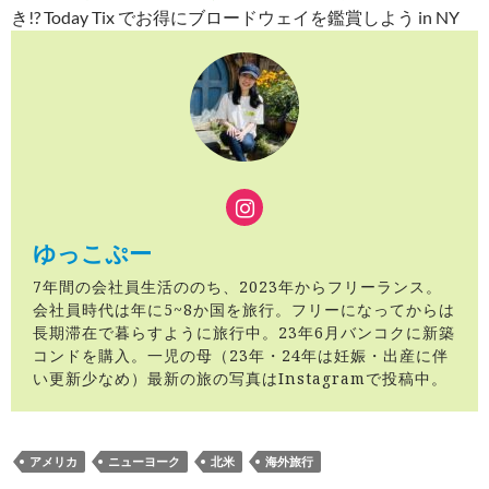
き!? Today Tix でお得にブロードウェイを鑑賞しよう in NY
ゆっこぷー
7年間の会社員生活ののち、2023年からフリーランス。
会社員時代は年に5~8か国を旅行。フリーになってからは
長期滞在で暮らすように旅行中。23年6月バンコクに新築
コンドを購入。一児の母（23年・24年は妊娠・出産に伴
い更新少なめ）最新の旅の写真はInstagramで投稿中。
アメリカ
ニューヨーク
北米
海外旅行