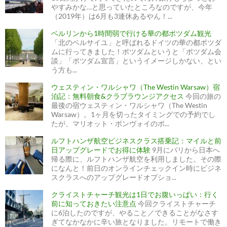
やすみかな…と思っていたところなのですが、今年
（2019年）は6月も3連休あるやん！...
ベルリンから1時間弱で行ける華の都ポツダム観光
「北のベルサイユ」と呼ばれるドイツの華の都ポツダ
ムに行ってきました！ポツダムというと「ポツダム会
談」「ポツダム宣言」というイメージしかない、とい
う方も...
ウェスティン・ワルシャワ（The Westin Warsaw）宿
泊記：無料朝食&クラブラウンジアクセス
今回の旅の
最後の宿ウェスティン・ワルシャワ（The Westin
Warsaw）。1ヶ月を切ったタイミングでの予約でし
たが、マリオット・ボンヴォイのポ...
ルフトハンザ航空ビジネスクラス搭乗記：マイルと前
日アップグレードでお得に体験
9月にパリから日本へ
帰る際に、ルフトハンザ航空を利用しました。その際
になんと！前日のオンラインチェックイン時にビジネ
スクラスへのアップグレードオプショ...
クライストチャーチ観光は1日でお腹いっぱい：行く
前に知っておきたい注意点
今回クライストチャーチ
に6泊したのですが、やること／できることがなさす
ぎてなかなかに辛い旅となりました。リモートで働き