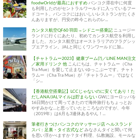
foodwOrldが最高におすすめ
バンコク滞在中に何度
も利用したのがセントラルワールドに入っているフー
ドコート。バンコクにはおいしいレストランがたくさ
んありますが、円安の昨今これらのレ...
カンタス航空QF60 羽田→シドニー搭乗記
ニュージー
ランドに行くにあたり、初めてカンタス航空を利用し
ました。カンタス航空はオーストラリアのフラグシッ
プエアライン。JALと同じくワンワールドに加...
【チャトラムー2023】健康ブーム(?)／LINE MAN注文
／家用ドリンク 他
こんにちは、チャトラムー（Cha
Tra Mue）を愛して止まないゆっこぷーです。チャト
ラムー（Cha Tra Mue）が「チャトラムー」ではなく
「シ...
【香港航空搭乗記】LCCじゃないのに安くてあり！た
だしANA/JALマイルは貯まらない
GWにヨーロッパを
16日間かけて周ってきたので海外旅行もちょっとお
やすみかな…と思っていたところなのですが、今年
（2019年）は6月も3連休あるやん！...
筆者行きつけバンコクのマッサージ店 ヘルスランド
スパ：足裏・タイ古式など
みなさんタイと聞いて何
を思い浮かべますか？タイ料理、仏教施設、モールな