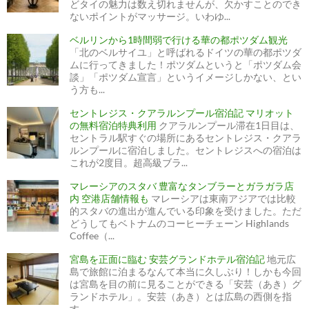
どタイの魅力は数え切れませんが、欠かすことのでき
ないポイントがマッサージ。いわゆ...
ベルリンから1時間弱で行ける華の都ポツダム観光
「北のベルサイユ」と呼ばれるドイツの華の都ポツダ
ムに行ってきました！ポツダムというと「ポツダム会
談」「ポツダム宣言」というイメージしかない、とい
う方も...
セントレジス・クアラルンプール宿泊記 マリオット
の無料宿泊特典利用
クアラルンプール滞在1日目は、
セントラル駅すぐの場所にあるセントレジス・クアラ
ルンプールに宿泊しました。セントレジスへの宿泊は
これが2度目。超高級ブラ...
マレーシアのスタバ 豊富なタンブラーとガラガラ店
内 空港店舗情報も
マレーシアは東南アジアでは比較
的スタバの進出が進んでいる印象を受けました。ただ
どうしてもベトナムのコーヒーチェーン Highlands
Coffee（...
宮島を正面に臨む 安芸グランドホテル宿泊記
地元広
島で旅館に泊まるなんて本当に久しぶり！しかも今回
は宮島を目の前に見ることができる「安芸（あき）グ
ランドホテル」。安芸（あき）とは広島の西側を指
す...