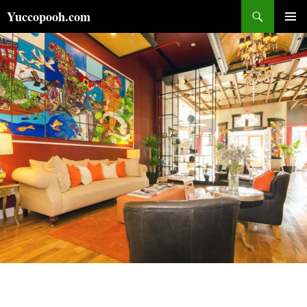
コ
検
Yuccopooh.com
ン
索
メインメ
テ
ニュー
ン
ツ
へ
ス
キ
ッ
プ