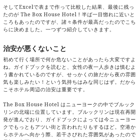
そしてExcelで表まで作って比較した結果、最後に残っ
たのが The Box House Hotel ! 半ば一目惚れに近いと
ころもあったのですが、諸々条件が最高だったのでこち
らに決めました。一つずつ紹介していきます。
治安が悪くないこと
初めて行く場所で何か危ないことがあったら大変ですよ
ね。ガイドブックを読むと、女性の夜一人歩きは慎むよ
う書かれているのですが、せっかくの旅だから夜の雰囲
気も楽しみたい！という気持ちはみな同じはず。だから
こそホテル周辺の治安は重要です。
The Box House Hotel はニューヨークの中でブルック
リンの北端に位置しています。ブルックリンは現在再開
発が進んでおり、ガイドブックによっては今ニューヨー
クでもっともアツい街と言われたりもするほど。空港か
らホテルへ向かう際、若干さびれた雰囲気があったので