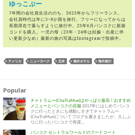
ゆっこぷー
7年間の会社員生活ののち、2023年からフリーランス。
会社員時代は年に5~8か国を旅行。フリーになってからは
長期滞在で暮らすように旅行中。23年6月バンコクに新築
コンドを購入。一児の母（23年・24年は妊娠・出産に伴
い更新少なめ）最新の旅の写真はInstagramで投稿中。
アメリカ
ニューヨーク
北米
海外ホテル
海外旅行
投
稿
ナ
Popular
ビ
ゲ
ー
チャトラムー(ChaTraMue)はやっぱり最高！おすすめ
シ
ョ
メニューとバンコクの店舗
2017年にはじめてバンコ
ン
クに行ったときにも感動しすぎてチャトラムー
(ChaTraMue)についてブログを書きましたが、久しぶ
りに行ったバンコクで再度...
バンコク セントラルワールドのフードコート