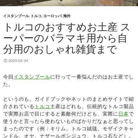
イスタンブール
,
トルコ
,
ヨーロッパ
,
海外
トルコのおすすめお土産 ス
ーパーのバラマキ用から自
分用のおしゃれ雑貨まで
2020-02-24
今回
イスタンブール
に行って一番悩んだのはお土産でし
た。
というのも、ガイドブックやネットのまとめサイトで紹
介されている
トルコ
土産はどれも、伝統的なトルコ製品
で実際お店で目にすると素敵何だけども、実際に
日本
で
使うかと言ったら使わないものばかりだなぁと思ってし
まったのです（例：キリム、トルコ絨毯、モザイクキャ
ンドル、オヤ、ナザールボンジュウ、トルコ石など）。