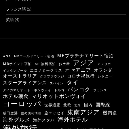
フランス語
(5)
英語
(4)
MBプラチナエリート宿泊
ANA
MBゴールドエリート宿泊
アジア
MBポイント宿泊
MB無料宿泊
お土産
アメリカ
オセアニア
オランダ
エコノミークラス
イスタンブール
オーストラリア
コロナ禍旅行
シドニー
クラブラウンジ
タイ
スターアライアンス
スペイン
バンコク
タイのマリオット・ボンヴォイ
トルコ
フランス
マリオットボンヴォイ
ホテル朝食
ヨーロッパ
国際線
国内
世界遺産
北欧
北米
東南アジア
機内食
旅エッセイ
成田空港
旅の便利情報
海外ホテル
海外グルメ
海外スタバ
海外旅行