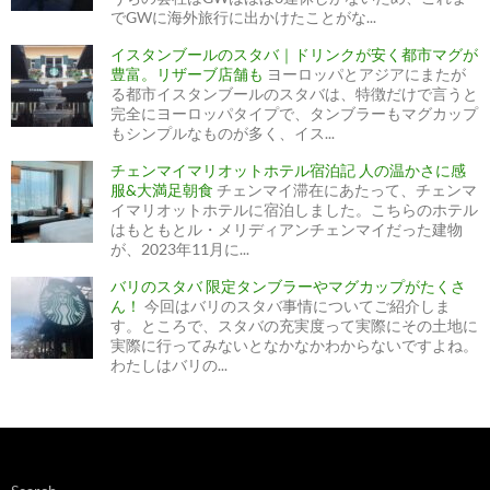
でGWに海外旅行に出かけたことがな...
イスタンブールのスタバ｜ドリンクが安く都市マグが
豊富。リザーブ店舗も
ヨーロッパとアジアにまたが
る都市イスタンブールのスタバは、特徴だけで言うと
完全にヨーロッパタイプで、タンブラーもマグカップ
もシンプルなものが多く、イス...
チェンマイマリオットホテル宿泊記 人の温かさに感
服&大満足朝食
チェンマイ滞在にあたって、チェンマ
イマリオットホテルに宿泊しました。こちらのホテル
はもともとル・メリディアンチェンマイだった建物
が、2023年11月に...
バリのスタバ 限定タンブラーやマグカップがたくさ
ん！
今回はバリのスタバ事情についてご紹介しま
す。ところで、スタバの充実度って実際にその土地に
実際に行ってみないとなかなかわからないですよね。
わたしはバリの...