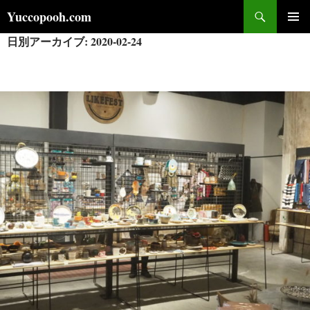
コ
検
Yuccopooh.com
ン
索
日別アーカイブ: 2020-02-24
メインメ
テ
ニュー
ン
ツ
へ
ス
キ
ッ
プ