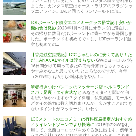
ランドに行くにあたり、初めてカンタス航空を利用し
ました。カンタス航空はオーストラリアのフラグシッ
プエアライン。JALと同じくワンワールドに加...
LOTポーランド航空エコノミークラス搭乗記｜安いが
機内食は微妙
2023年1月〜2月にオランダに滞在し、
その帰りに数日だけポーランドに寄ってから帰国しま
した。ポーランドも初めてですし、LOTポーランド航
空も初めての...
【香港航空搭乗記】LCCじゃないのに安くてあり！た
だしANA/JALマイルは貯まらない
GWにヨーロッパを
16日間かけて周ってきたので海外旅行もちょっとお
やすみかな…と思っていたところなのですが、今年
（2019年）は6月も3連休あるやん！...
筆者行きつけバンコクのマッサージ店 ヘルスランド
スパ：足裏・タイ古式など
みなさんタイと聞いて何
を思い浮かべますか？タイ料理、仏教施設、モールな
どタイの魅力は数え切れませんが、欠かすことのでき
ないポイントがマッサージ。いわゆ...
LCCスクートのエコノミーは有料座席指定がおすすめ
／サイレントゾーンでより快適に
2019年のGWを利
用して、北西ヨーロッパをめぐる旅に出ます。例年は
うちの会社はGWはほぼ3連休しかないため、これま