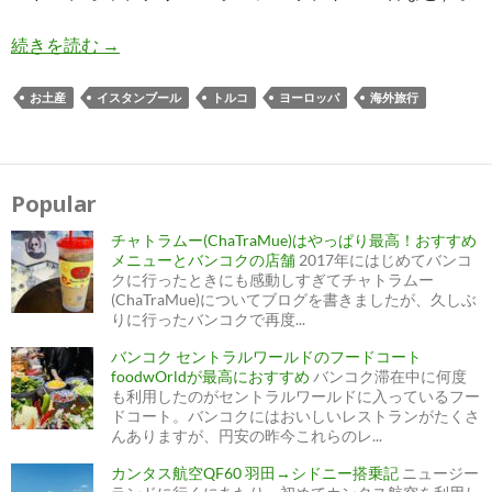
トルコのおすすめお土産 スーパーのバラマキ用
続きを読む
→
お土産
イスタンブール
トルコ
ヨーロッパ
海外旅行
Popular
チャトラムー(ChaTraMue)はやっぱり最高！おすすめ
メニューとバンコクの店舗
2017年にはじめてバンコ
クに行ったときにも感動しすぎてチャトラムー
(ChaTraMue)についてブログを書きましたが、久しぶ
りに行ったバンコクで再度...
バンコク セントラルワールドのフードコート
foodwOrldが最高におすすめ
バンコク滞在中に何度
も利用したのがセントラルワールドに入っているフー
ドコート。バンコクにはおいしいレストランがたくさ
んありますが、円安の昨今これらのレ...
カンタス航空QF60 羽田→シドニー搭乗記
ニュージー