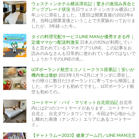
ウェスティンホテル横浜滞在記｜驚きの激混み具合と
アップグレード状況
先日ウェスティンホテル横浜に3
年ぶりに滞在しました。1度目は開業直後の2022年6
月。当時は開業直後ということで大変賑わっておりま
したが、3年経った今...
タイの料理宅配サービスLINE MANが優秀すぎる件｜
定価ママかつ配送料激安
日本人の92%が利用してい
ると言われているスマホアプリLINE。この記事をお
読みのみなさんも日常的に使われているのではないで
しょうか？そのLINEの名...
LOTポーランド航空エコノミークラス搭乗記｜安いが
機内食は微妙
2023年1月〜2月にオランダに滞在し、
その帰りに数日だけポーランドに寄ってから帰国しま
した。ポーランドも初めてですし、LOTポーランド航
空も初めての...
コートヤード・バイ・マリオット台北宿泊記
台北市
内には2つのコートヤードがあります。コートヤード
台北と、台北ダウンタウンです。今回は中心地から少
し離れた南港（ナンガン）エリアにあるコートヤー
ド...
【チャトラムー2023】健康ブーム(?)／LINE MAN注文