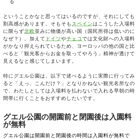
る
ということかなと思ってはいるのですが、それにしても
割高感があります。そもそも
スペイン
はこうした入場料
に限らず
北欧
並みに物価が高い国（国民所得は低いのに
なぜ？）。加えて
ドイツ
や
チェコ
では文化財への入場料
がかなり抑えられているため、ヨーロッパの他の国と比
べると「観光客からお金を取ってやろう」精神が透けて
見えるなと感じてしまいます。
特にグエル公園は、以下で述べるように実際に行ってみ
ると「えっ、こんだけ？」となりかねない観光名所なの
で、わたしとしては入場料を払わないで入れる早朝の時
間帯に行くことをおすすめしたいです。
グエル公園の開園前と閉園後は入園料
が無料
グエル公園は開園前と閉園後の時間は入園料が無料で