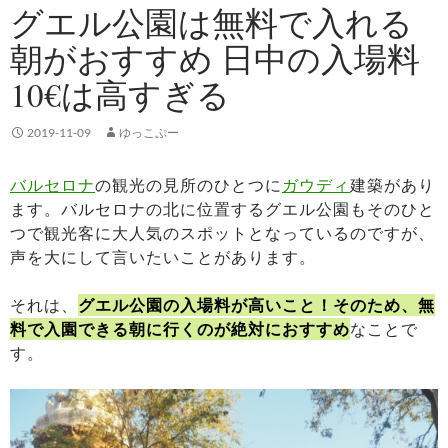
グエル公園は無料で入れる
朝がおすすめ 日中の入場料
10€は高すぎる
2019-11-09
ゆっこぷー
バルセロナ
の観光の見所のひとつに
ガウディ
建築があり
ます。バルセロナの北に位置するグエル公園もそのひと
つで観光客に大人気のスポットとなっているのですが、
声を大にして言いたいことがあります。
それは、
グエル公園の入場料が高いこと！そのため、無
料で入園できる朝に行くのが絶対におすすめ
なことで
す。