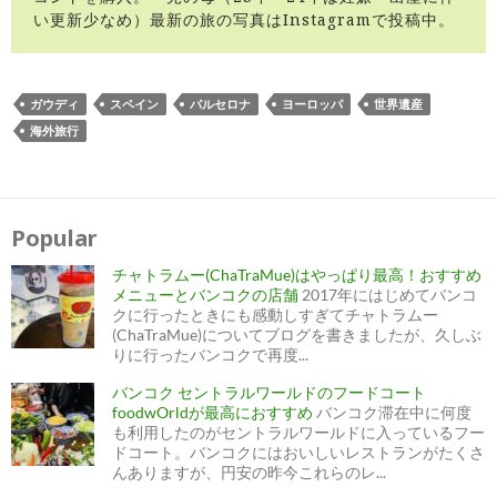
い更新少なめ）最新の旅の写真はInstagramで投稿中。
ガウディ
スペイン
バルセロナ
ヨーロッパ
世界遺産
海外旅行
投
稿
ナ
Popular
ビ
ゲ
ー
チャトラムー(ChaTraMue)はやっぱり最高！おすすめ
シ
ョ
メニューとバンコクの店舗
2017年にはじめてバンコ
ン
クに行ったときにも感動しすぎてチャトラムー
(ChaTraMue)についてブログを書きましたが、久しぶ
りに行ったバンコクで再度...
バンコク セントラルワールドのフードコート
foodwOrldが最高におすすめ
バンコク滞在中に何度
も利用したのがセントラルワールドに入っているフー
ドコート。バンコクにはおいしいレストランがたくさ
んありますが、円安の昨今これらのレ...