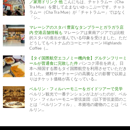
／家用ドリンク 他
こんにちは、チャトラムー（Cha
Tra Mue）を愛して止まないゆっこぷーです。チャト
ラムー（Cha Tra Mue）が「チャトラムー」ではなく
「シ...
マレーシアのスタバ 豊富なタンブラーとガラガラ店
内 空港店舗情報も
マレーシアは東南アジアでは比較
的スタバの進出が進んでいる印象を受けました。ただ
どうしてもベトナムのコーヒーチェーン Highlands
Coffee（...
【タイ国際航空エコノミー機内食】グルテンフリーミ
ールが普通食に完敗した件
バンコク滞在を終え、日
本へ帰国する際もタイ国際航空を利用させていただき
ました。燃料サーチャージの高騰などの影響で以前よ
りはチケット価格が高くなっている...
ベルリン・フィルハーモニーをガイドツアーで見学
ベルリン観光で一番テンションが上がったのが、ベル
リン・フィルハーモニー管弦楽団（以下管弦楽団のこ
とは「ベルリンフィル」、本拠地の建物のことは「ベ
ルリン...