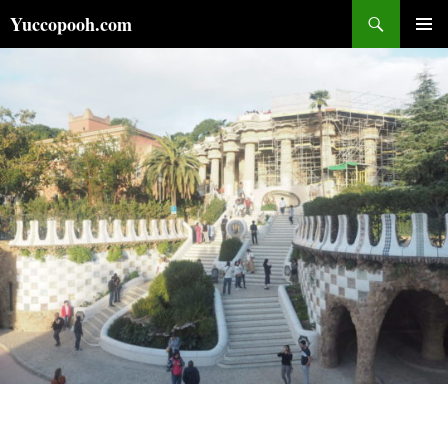
コ
検
Yuccopooh.com
ン
索
メインメ
テ
ニュー
ン
ツ
へ
ス
キ
ッ
プ