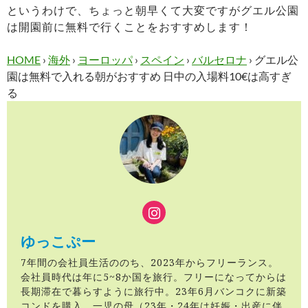
というわけで、ちょっと朝早くて大変ですがグエル公園
は開園前に無料で行くことをおすすめします！
HOME
›
海外
›
ヨーロッパ
›
スペイン
›
バルセロナ
›
グエル公
園は無料で入れる朝がおすすめ 日中の入場料10€は高すぎ
る
ゆっこぷー
7年間の会社員生活ののち、2023年からフリーランス。
会社員時代は年に5~8か国を旅行。フリーになってからは
長期滞在で暮らすように旅行中。23年6月バンコクに新築
コンドを購入。一児の母（23年・24年は妊娠・出産に伴