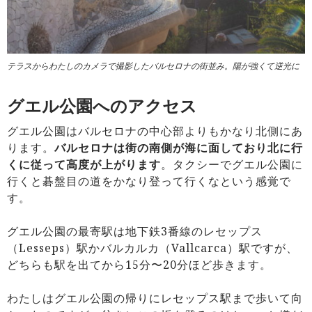
テラスからわたしのカメラで撮影したバルセロナの街並み。陽が強くて逆光に
グエル公園へのアクセス
グエル公園はバルセロナの中心部よりもかなり北側にあ
ります。
バルセロナは街の南側が海に面しており北に行
くに従って高度が上がります
。タクシーでグエル公園に
行くと碁盤目の道をかなり登って行くなという感覚で
す。
グエル公園の最寄駅は地下鉄3番線のレセップス
（Lesseps）駅かバルカルカ（Vallcarca）駅ですが、
どちらも駅を出てから15分〜20分ほど歩きます。
わたしはグエル公園の帰りにレセップス駅まで歩いて向