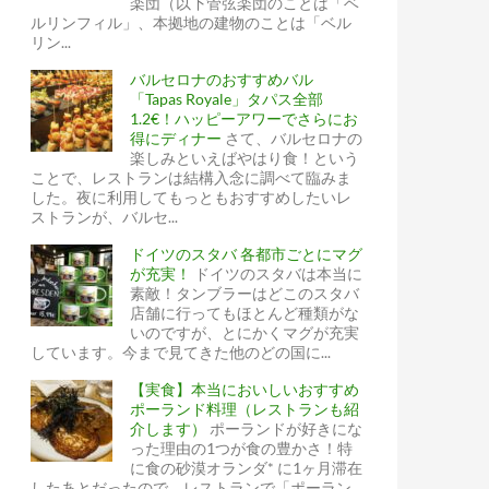
楽団（以下管弦楽団のことは「ベ
ルリンフィル」、本拠地の建物のことは「ベル
リン...
バルセロナのおすすめバル
「Tapas Royale」タパス全部
1.2€！ハッピーアワーでさらにお
得にディナー
さて、バルセロナの
楽しみといえばやはり食！という
ことで、レストランは結構入念に調べて臨みま
した。夜に利用してもっともおすすめしたいレ
ストランが、バルセ...
ドイツのスタバ 各都市ごとにマグ
が充実！
ドイツのスタバは本当に
素敵！タンブラーはどこのスタバ
店舗に行ってもほとんど種類がな
いのですが、とにかくマグが充実
しています。今まで見てきた他のどの国に...
【実食】本当においしいおすすめ
ポーランド料理（レストランも紹
介します）
ポーランドが好きにな
った理由の1つが食の豊かさ！特
に食の砂漠オランダ* に1ヶ月滞在
したあとだったので、レストランで「ポーラン