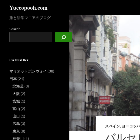
検
Yuccopooh.com
索
旅と語学マニアのブログ
コ
ン
Search
テ
ン
ツ
へ
CATEGORY
ス
キ
マリオットボンヴォイ
(38)
ッ
日本
(21)
プ
北海道
(3)
大阪
(2)
宮城
(1)
富山
(2)
山口
(1)
広島
(3)
スペイン
,
ヨーロッ
東京
(8)
バルセ
神奈川
(1)