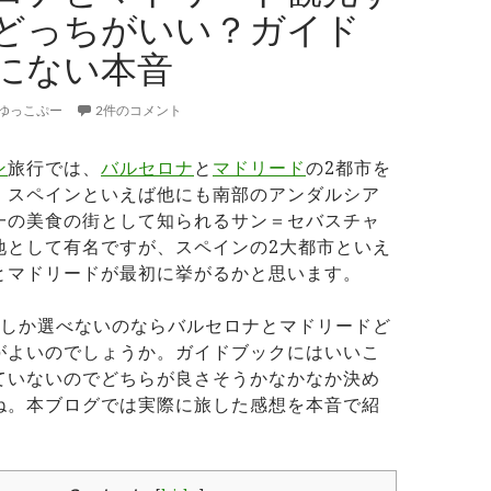
どっちがいい？ガイド
にない本音
ゆっこぷー
2件のコメント
ン
旅行では、
バルセロナ
と
マドリード
の2都市を
。スペインといえば他にも南部のアンダルシア
一の美食の街として知られるサン＝セバスチャ
地として有名ですが、スペインの2大都市といえ
とマドリードが最初に挙がるかと思います。
市しか選べないのならバルセロナとマドリードど
がよいのでしょうか。ガイドブックにはいいこ
ていないのでどちらが良さそうかなかなか決め
ね。本ブログでは実際に旅した感想を本音で紹