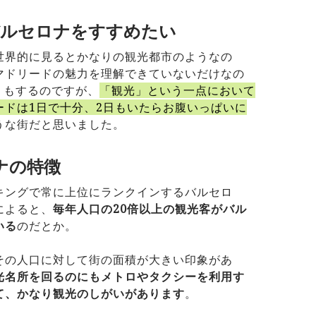
でバルセロナをすすめたい
世界的に見るとかなりの観光都市のようなの
マドリードの魅力を理解できていないだけなの
りもするのですが、
「観光」という一点において
ードは1日で十分、2日もいたらお腹いっぱいに
うな街だと思いました。
ナの特徴
キングで常に上位にランクインするバルセロ
によると、
毎年人口の20倍以上の観光客がバル
いる
のだとか。
その人口に対して街の面積が大きい印象があ
光名所を回るのにもメトロやタクシーを利用す
て、かなり観光のしがいがあります
。