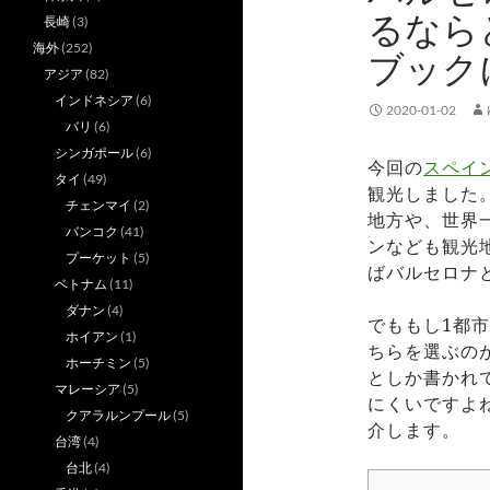
るなら
長崎
(3)
海外
(252)
ブック
アジア
(82)
インドネシア
(6)
2020-01-02
バリ
(6)
シンガポール
(6)
今回の
スペイ
タイ
(49)
観光しました
チェンマイ
(2)
地方や、世界
バンコク
(41)
ンなども観光
プーケット
(5)
ばバルセロナ
ベトナム
(11)
ダナン
(4)
でももし1都
ホイアン
(1)
ちらを選ぶの
ホーチミン
(5)
としか書かれ
マレーシア
(5)
にくいですよ
クアラルンプール
(5)
介します。
台湾
(4)
台北
(4)