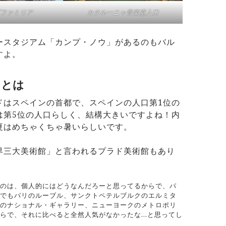
ファミリア
カタルーニャ音楽堂入口
ースタジアム「カンプ・ノウ」があるのもバル
すよ。
ドとは
ドはスペインの首都で、スペインの人口第1位の
は第5位の人口らしく、結構大きいですよね！内
夏はめちゃくちゃ暑いらしいです。
界三大美術館」と言われるプラド美術館もあり
のは、個人的にはどうなんだろーと思ってるからで、パ
でもパリのルーブル、サンクトペテルブルクのエルミタ
のナショナル・ギャラリー、ニューヨークのメトロポリ
らで、それに比べると全然人気がなかったな…と思ってし