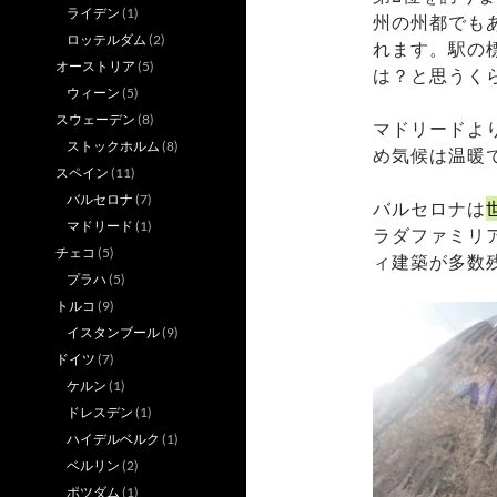
ライデン
(1)
州の州都でも
ロッテルダム
(2)
れます。駅の
オーストリア
(5)
は？と思うく
ウィーン
(5)
スウェーデン
(8)
マドリードよ
ストックホルム
(8)
め気候は温暖
スペイン
(11)
バルセロナ
(7)
バルセロナは
マドリード
(1)
ラダファミリ
チェコ
(5)
ィ建築が多数
プラハ
(5)
トルコ
(9)
イスタンブール
(9)
ドイツ
(7)
ケルン
(1)
ドレスデン
(1)
ハイデルベルク
(1)
ベルリン
(2)
ポツダム
(1)