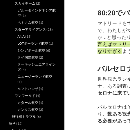
スカイチーム
(2)
80:20
ガルーダインドネシア航
空
(1)
マドリードも
ベトナム航空
(1)
で、わたしが
スターアライアンス
(28)
か…と思った
ANA
(13)
言えばマドリ
LOTポーランド航空
(1)
なりすぎる
よ
シンガポール航空
(6)
タイ国際航空
(2)
ターキッシュエアライン
バルセロ
ズ
(4)
ニュージーランド航空
世界観光ラン
(1)
ナ。ある調査
ルフトハンザ
(1)
セロナに来て
ワンワールド
(4)
カタール航空
(1)
バルセロナは
カンタス航空
(3)
り、
数ある観
飛行機トラブル
(6)
る必要があっ
語学
(12)