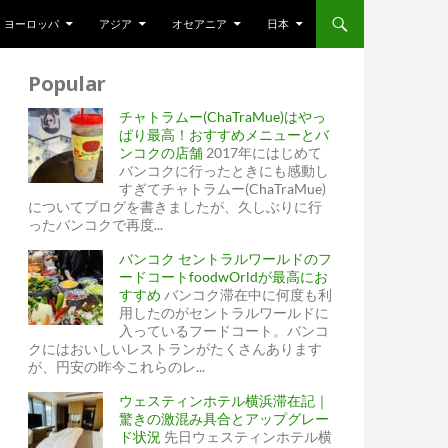
ヨーロッパ
アジア
オセアニア
日本
Popular
チャトラムー(ChaTraMue)はやっ
ぱり最高！おすすめメニューとバ
ンコクの店舗
2017年にはじめて
バンコクに行ったときにも感動し
すぎてチャトラムー(ChaTraMue)
についてブログを書きましたが、久しぶりに行
ったバンコクで再度...
バンコク セントラルワールドのフ
ードコートfoodwOrldが最高にお
すすめ
バンコク滞在中に何度も利
用したのがセントラルワールドに
入っているフードコート。バンコ
クにはおいしいレストランがたくさんあります
が、円安の昨今これらのレ...
ウェスティンホテル横浜滞在記｜
驚きの激混み具合とアップグレー
ド状況
先日ウェスティンホテル横