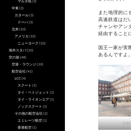
マルタ島
(3)
中東
(3)
また地理的に
カタール
(3)
高速鉄道はだ
ドーハ
(3)
チャンやアン
北米
(10)
経由すること
アメリカ
(10)
ニューヨーク
(10)
国王一家が実
海外スタバ
(20)
あるんですよ
空の旅
(48)
空港・ラウンジ
(10)
航空会社
(41)
LCC
(4)
スクート
(1)
タイ・ベトジェット
(1)
タイ・ライオンエア
(1)
ノックスクート
(1)
その他の航空会社
(2)
エミレーツ航空
(1)
マヨ
香港航空
(1)