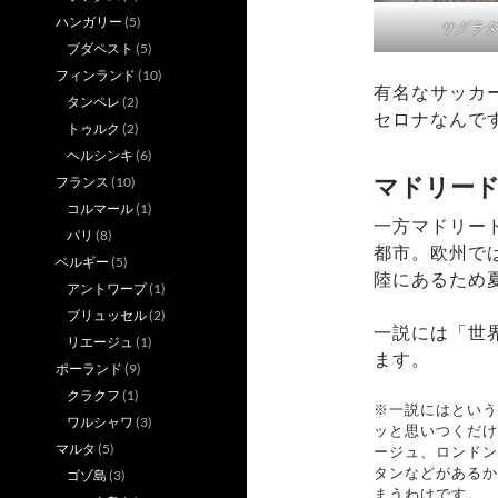
ハンガリー
(5)
サグラダ
ブダペスト
(5)
フィンランド
(10)
有名なサッカ
タンペレ
(2)
セロナなんで
トゥルク
(2)
ヘルシンキ
(6)
マドリー
フランス
(10)
コルマール
(1)
一方マドリー
パリ
(8)
都市。欧州で
ベルギー
(5)
陸にあるため
アントワープ
(1)
ブリュッセル
(2)
一説には「世
リエージュ
(1)
ます。
ポーランド
(9)
クラクフ
(1)
※一説にはという
ワルシャワ
(3)
ッと思いつくだけ
マルタ
(5)
ージュ、ロンドン
タンなどがあるか
ゴゾ島
(3)
まうわけです。