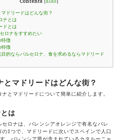
Contents
[
hide
]
とマドリードはどんな街？
ロナとは
ードとは
バルセロナをすすめたい
の特徴
の特徴
光目的ならバルセロナ、食を求めるならマドリード
ナとマドリードはどんな街？
ロナとマドリードについて簡単に紹介します。
ナとは
ルセロナは、バレンシアオレンジで有名なバレ
市の1つで、マドリードに次いでスペインで人口
ます。バレンシア県が含まれているカタルーニャ