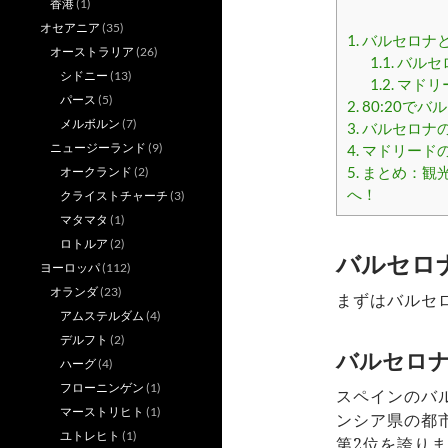
香港
(1)
オセアニア
(35)
1.
バルセロナ
オーストラリア
(26)
1.1.
バルセ
シドニー
(13)
1.2.
マドリ
パース
(5)
2.
80:20で
メルボルン
(7)
3.
バルセロナ
ニュージーランド
(9)
4.
マドリード
5.
まとめ：観
オークランド
(2)
へ！
クライストチャーチ
(3)
マタマタ
(1)
ロトルア
(2)
バルセロ
ヨーロッパ
(112)
オランダ
(23)
まずはバルセ
アムステルダム
(4)
デルフト
(2)
バルセロ
ハーグ
(4)
フローニンゲン
(1)
スペインのバ
マーストリヒト
(1)
ンシア県の都
ユトレヒト
(1)
第2位を誇り