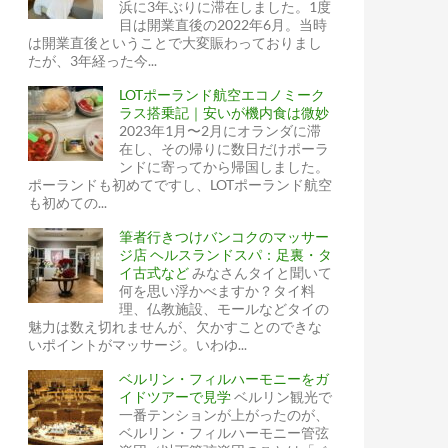
浜に3年ぶりに滞在しました。1度
目は開業直後の2022年6月。当時
は開業直後ということで大変賑わっておりまし
たが、3年経った今...
LOTポーランド航空エコノミーク
ラス搭乗記｜安いが機内食は微妙
2023年1月〜2月にオランダに滞
在し、その帰りに数日だけポーラ
ンドに寄ってから帰国しました。
ポーランドも初めてですし、LOTポーランド航空
も初めての...
筆者行きつけバンコクのマッサー
ジ店 ヘルスランドスパ：足裏・タ
イ古式など
みなさんタイと聞いて
何を思い浮かべますか？タイ料
理、仏教施設、モールなどタイの
魅力は数え切れませんが、欠かすことのできな
いポイントがマッサージ。いわゆ...
ベルリン・フィルハーモニーをガ
イドツアーで見学
ベルリン観光で
一番テンションが上がったのが、
ベルリン・フィルハーモニー管弦