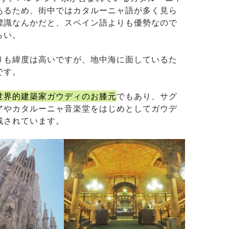
あるため、街中ではカタルーニャ語が多く見ら
標識なんかだと、スペイン語よりも優勢なので
らい。
りも緯度は高いですが、地中海に面しているた
です。
世界的建築家ガウディのお膝元
でもあり、サグ
アやカタルーニャ音楽堂をはじめとしてガウデ
残されています。