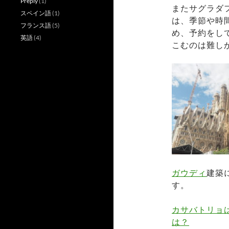
Preply
(1)
またサグラダ
スペイン語
(1)
は、季節や時
フランス語
(5)
め、予約をし
英語
(4)
こむのは難し
ガウディ
建築
す。
カサバトリョ
は？