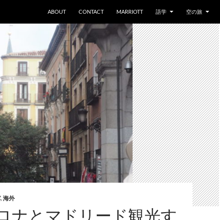
ABOUT
CONTACT
MARRIOTT
語学
空の旅
パ
,
海外
ロナとマドリード観光す