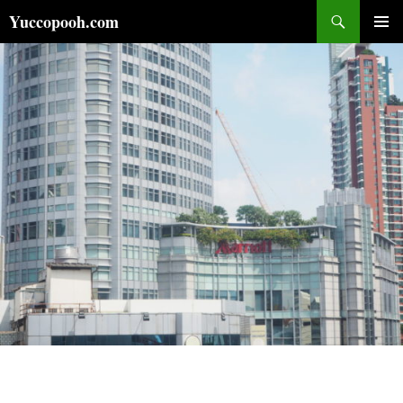
コ
検
Yuccopooh.com
ン
索
メインメ
テ
ニュー
ン
ツ
へ
ス
キ
ッ
プ