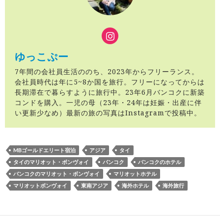
ゆっこぷー
7年間の会社員生活ののち、2023年からフリーランス。
会社員時代は年に5~8か国を旅行。フリーになってからは
長期滞在で暮らすように旅行中。23年6月バンコクに新築
コンドを購入。一児の母（23年・24年は妊娠・出産に伴
い更新少なめ）最新の旅の写真はInstagramで投稿中。
MBゴールドエリート宿泊
アジア
タイ
タイのマリオット・ボンヴォイ
バンコク
バンコクのホテル
バンコクのマリオット・ボンヴォイ
マリオットホテル
マリオットボンヴォイ
東南アジア
海外ホテル
海外旅行
投