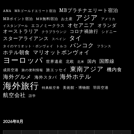
MBプラチナエリート宿泊
ANA
MBゴールドエリート宿泊
アジア
MBポイント宿泊
MB無料宿泊
お土産
アメリカ
オセアニア
オランダ
エコノミークラス
イスタンブール
オーストラリア
コロナ禍旅行
シドニー
クラブラウンジ
タイ
スターアライアンス
スペイン
バンコク
タイのマリオット・ボンヴォイ
トルコ
フランス
マリオットボンヴォイ
ホテル朝食
ヨーロッパ
国際線
国内
世界遺産
北欧
北米
東南アジア
機内食
旅エッセイ
成田空港
旅の便利情報
海外ホテル
海外グルメ
海外スタバ
海外旅行
羽田空港
美術館・博物館
特典航空券
航空会社
語学
2026年8月