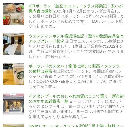
LOTポーランド航空エコノミークラス搭乗記｜安いが
機内食は微妙
2023年1月〜2月にオランダに滞在し、
その帰りに数日だけポーランドに寄ってから帰国しま
した。ポーランドも初めてですし、LOTポーランド航
空も初めての...
ウェスティンホテル横浜滞在記｜驚きの激混み具合と
アップグレード状況
先日ウェスティンホテル横浜に3
年ぶりに滞在しました。1度目は開業直後の2022年6
月。当時は開業直後ということで大変賑わっておりま
したが、3年経った今...
ポーランドのスタバ｜物価に対して割高／タンブラー
の種類は豊富
初上陸のポーランド。今回は首都ワル
シャワと古都クラクフに行ってきました。東欧の国ら
しくCOSTA COFFEEをよく見かけましたが、スタバ
もそこそこ幅...
イスタンブールのおしゃれ雑貨はここで買え！新市街
のおすすめ雑貨店一覧
ヨーロッパとアジアにまたが
るイスタンブールは、ヨーロッパ側とアジア側でもか
なり雰囲気が違いますし、ヨーロッパ側でも旧市街と
新市街ではかなり印象が異なり...
JWマリオット オークランド宿泊記 最上階へ無料アッ