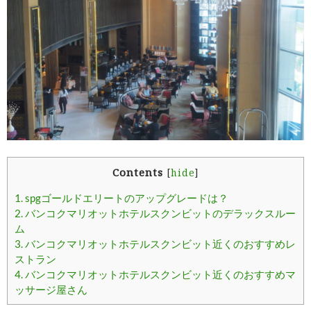
Contents
[
hide
]
1.
spgゴールドエリートのアップグレードは？
2.
バンコクマリオットホテルスクンビットのデラックスルー
ム
3.
バンコクマリオットホテルスクンビット近くのおすすめレ
ストラン
4.
バンコクマリオットホテルスクンビット近くのおすすめマ
ッサージ屋さん