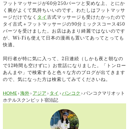
フットマッサージが60分250バーツと安めな上、とにか
く腕がよくて気持ちいいのです。わたしはフットマッサ
ージだけでなく
タイ
古式マッサージも受けたかったので
タイ古式＋フットマッサージの90分ミックスコース450
バーツを受けました。お店はあまり綺麗ではないのです
が、Wi-Fiも使えて日本の漫画も置いてあってとっても
快適。
同行者が特に気に入って、2日連続（しかも夜と朝なの
で12時間も空けずに）お世話になりました。「トンロー
あんまや」で検索すると色々な方のブログが出てきます
ので、気になった方は検索してみてくださいね。
HOME
›
海外
›
アジア
›
タイ
›
バンコク
›
バンコクマリオット
ホテルスクンビット宿泊記