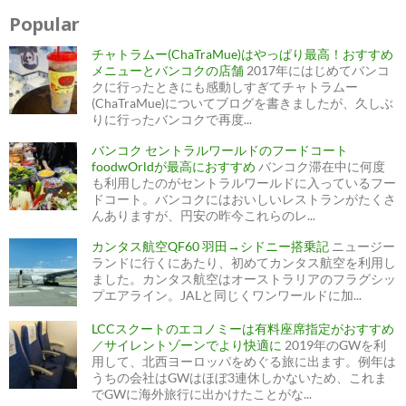
稿
ナ
Popular
ビ
ゲ
ー
チャトラムー(ChaTraMue)はやっぱり最高！おすすめ
シ
ョ
メニューとバンコクの店舗
2017年にはじめてバンコ
ン
クに行ったときにも感動しすぎてチャトラムー
(ChaTraMue)についてブログを書きましたが、久しぶ
りに行ったバンコクで再度...
バンコク セントラルワールドのフードコート
foodwOrldが最高におすすめ
バンコク滞在中に何度
も利用したのがセントラルワールドに入っているフー
ドコート。バンコクにはおいしいレストランがたくさ
んありますが、円安の昨今これらのレ...
カンタス航空QF60 羽田→シドニー搭乗記
ニュージー
ランドに行くにあたり、初めてカンタス航空を利用し
ました。カンタス航空はオーストラリアのフラグシッ
プエアライン。JALと同じくワンワールドに加...
LCCスクートのエコノミーは有料座席指定がおすすめ
／サイレントゾーンでより快適に
2019年のGWを利
用して、北西ヨーロッパをめぐる旅に出ます。例年は
うちの会社はGWはほぼ3連休しかないため、これま
でGWに海外旅行に出かけたことがな...