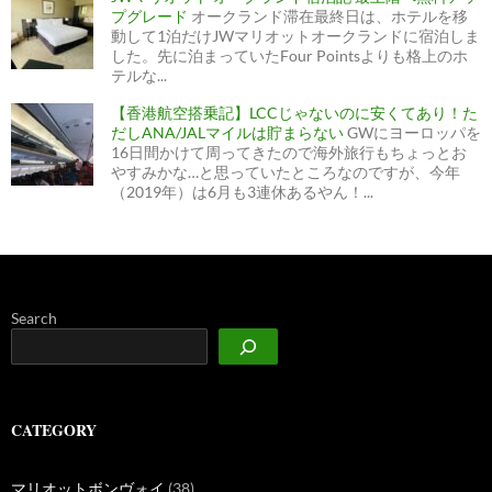
プグレード
オークランド滞在最終日は、ホテルを移
動して1泊だけJWマリオットオークランドに宿泊しま
した。先に泊まっていたFour Pointsよりも格上のホ
テルな...
【香港航空搭乗記】LCCじゃないのに安くてあり！た
だしANA/JALマイルは貯まらない
GWにヨーロッパを
16日間かけて周ってきたので海外旅行もちょっとお
やすみかな…と思っていたところなのですが、今年
（2019年）は6月も3連休あるやん！...
Search
CATEGORY
マリオットボンヴォイ
(38)