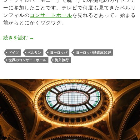
ン・フィルハーモニー」で統一）の本拠地のガイドツア
ーに参加したことです。テレビで何度も見てきたベルリ
ンフィルの
コンサートホール
を見れるとあって、始まる
前からとにかくワクワク。
ベルリン・フィルハーモニーをガイドツアーで見
続きを読む
→
ドイツ
ベルリン
ヨーロッパ
ヨーロッパ鉄道旅2019
世界のコンサートホール
海外旅行