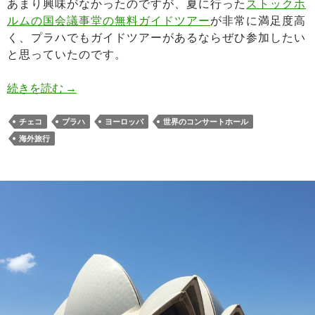
あまり興味がなかったのですが、夏に行った
ストックホ
ルムの国会議事堂の無料ガイドツアー
が非常に満足度高
く、プラハでもガイドツアーがあるならぜひ参加したい
と思っていたのです。
プラハ市民会館のガイドツアー！スメタナホール
続きを読む
→
チェコ
プラハ
ヨーロッパ
世界のコンサートホール
海外旅行