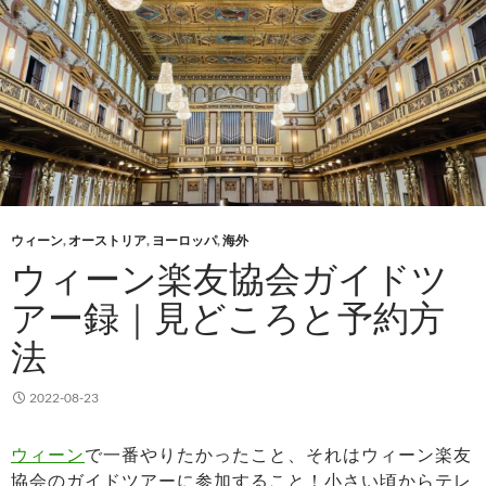
ウィーン
,
オーストリア
,
ヨーロッパ
,
海外
ウィーン楽友協会ガイドツ
アー録｜見どころと予約方
法
2022-08-23
ウィーン
で一番やりたかったこと、それはウィーン楽友
協会のガイドツアーに参加すること！小さい頃からテレ