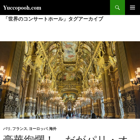
コ
検
Yuccopooh.com
ン
索
「世界のコンサートホール」タグアーカイブ
メインメ
テ
ニュー
ン
ツ
へ
ス
キ
ッ
プ
パリ
,
フランス
,
ヨーロッパ
,
海外
豪華絢爛！…だがパリ・オ