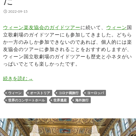
2022-09-15
ウィーン楽友協会のガイドツアー
に続いて、
ウィーン
国
立歌劇場のガイドツアーにも参加してきました。どちら
か一方のみしか参加できないのであれば、個人的には楽
友協会のツアーに参加されることをおすすめしますが、
ウィーン国立歌劇場のガイドツアーも歴史と小ネタがい
っぱいでとても楽しかったです。
ウィーン国立歌劇場の英語ガイドツアーに参加し
続きを読む
→
ウィーン
オーストリア
コロナ禍旅行
ヨーロッパ
世界のコンサートホール
世界遺産
海外旅行