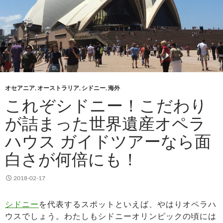
オセアニア
,
オーストラリア
,
シドニー
,
海外
これぞシドニー！こだわり
が詰まった世界遺産オペラ
ハウス ガイドツアーなら面
白さが何倍にも！
2018-02-17
シドニー
を代表するスポットといえば、やはりオペラハ
ウスでしょう。わたしもシドニーオリンピックの頃には