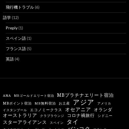
飛行機トラブル
(6)
語学
(12)
Preply
(1)
スペイン語
(1)
フランス語
(5)
英語
(4)
MBプラチナエリート宿泊
ANA
MBゴールドエリート宿泊
アジア
MBポイント宿泊
MB無料宿泊
お土産
アメリカ
オセアニア
オランダ
エコノミークラス
イスタンブール
オーストラリア
コロナ禍旅行
シドニー
クラブラウンジ
タイ
スターアライアンス
スペイン
バンコク