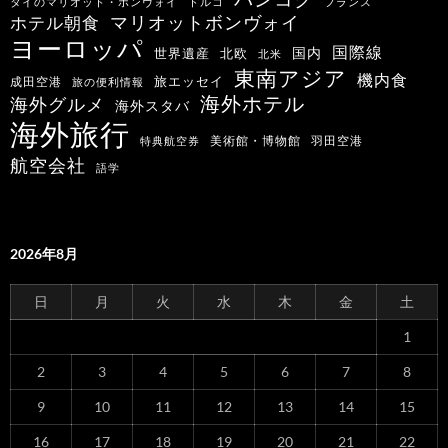
タイのマリオット・ボンヴォイ
トルコ
フランス
マリオットボンヴォイ
ホテル朝食
ヨーロッパ
国際線
国内
世界遺産
北欧
北米
東南アジア
機内食
旅エッセイ
成田空港
旅の便利情報
海外ホテル
海外グルメ
海外スタバ
海外旅行
羽田空港
美術館・博物館
特典航空券
航空会社
語学
2026年8月
日
月
火
水
木
金
土
1
2
3
4
5
6
7
8
9
10
11
12
13
14
15
16
17
18
19
20
21
22