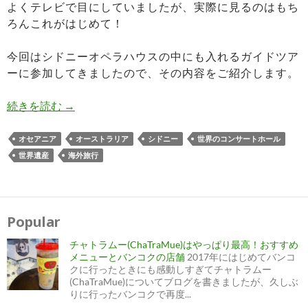
よくテレビで目にしていましたが、実際に見るのはもち
ろんこれがはじめて！
今回はシドニーオペラハウスの中にも入れるガイドツア
ーに参加してきましたので、その内容をご紹介します。
これぞシドニー！こだわりが詰まった世界遺産オ
続きを読む
→
オセアニア
オーストラリア
シドニー
世界のコンサートホール
世界遺産
海外旅行
Popular
チャトラムー(ChaTraMue)はやっぱり最高！おすすめ
メニューとバンコクの店舗
2017年にはじめてバンコ
クに行ったときにも感動しすぎてチャトラムー
(ChaTraMue)についてブログを書きましたが、久しぶ
りに行ったバンコクで再度...