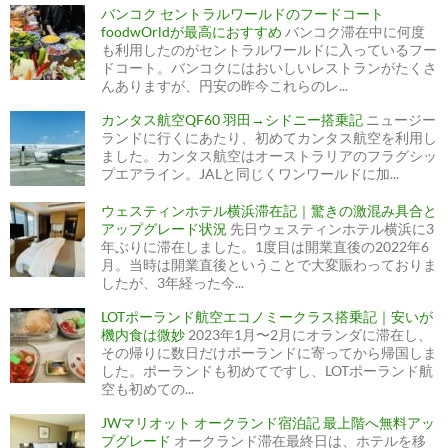
バンコク セントラルワールドのフードコート
foodwOrldが最高におすすめ
バンコク滞在中に何度
も利用したのがセントラルワールドに入っているフー
ドコート。バンコクにはおいしいレストランがたくさ
んありますが、円安の昨今これらのレ...
カンタス航空QF60 羽田→シドニー搭乗記
ニュージー
ランドに行くにあたり、初めてカンタス航空を利用し
ました。カンタス航空はオーストラリアのフラグシッ
プエアライン。JALと同じくワンワールドに加...
ウェスティンホテル横浜滞在記｜驚きの激混み具合と
アップグレード状況
先日ウェスティンホテル横浜に3
年ぶりに滞在しました。1度目は開業直後の2022年6
月。当時は開業直後ということで大変賑わっておりま
したが、3年経った今...
LOTポーランド航空エコノミークラス搭乗記｜安いが
機内食は微妙
2023年1月〜2月にオランダに滞在し、
その帰りに数日だけポーランドに寄ってから帰国しま
した。ポーランドも初めてですし、LOTポーランド航
空も初めての...
JWマリオット オークランド宿泊記 最上階へ無料アッ
プグレード
オークランド滞在最終日は、ホテルを移