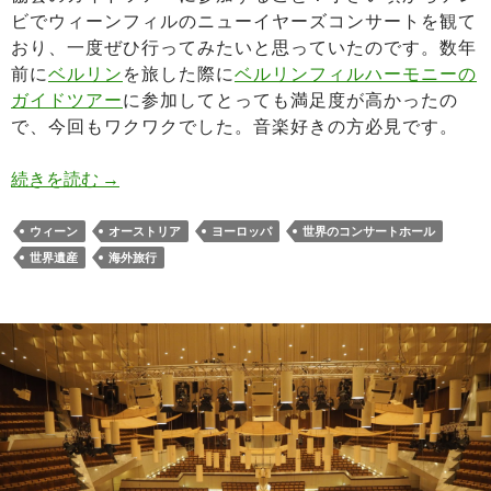
ビでウィーンフィルのニューイヤーズコンサートを観て
おり、一度ぜひ行ってみたいと思っていたのです。数年
前に
ベルリン
を旅した際に
ベルリンフィルハーモニーの
ガイドツアー
に参加してとっても満足度が高かったの
で、今回もワクワクでした。音楽好きの方必見です。
ウィーン楽友協会ガイドツアー録｜見どころと予
続きを読む
→
ウィーン
オーストリア
ヨーロッパ
世界のコンサートホール
世界遺産
海外旅行