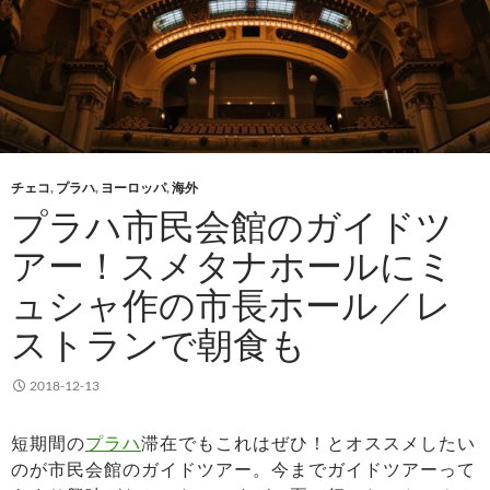
チェコ
,
プラハ
,
ヨーロッパ
,
海外
プラハ市民会館のガイドツ
アー！スメタナホールにミ
ュシャ作の市長ホール／レ
ストランで朝食も
2018-12-13
短期間の
プラハ
滞在でもこれはぜひ！とオススメしたい
のが市民会館のガイドツアー。今までガイドツアーって