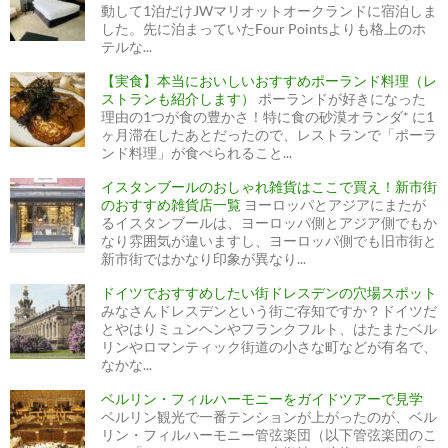
動して1泊だけJWマリオットオークランドに宿泊しま
した。先に泊まっていたFour Pointsよりも格上のホ
テルな...
【実食】本当においしいおすすめポーランド料理（レ
ストランも紹介します）
ポーランドが好きになった
理由の1つが食の豊かさ！特に食の砂漠オランダ* に1
ヶ月滞在したあとだったので、レストランで「ポーラ
ンド料理」が食べられること...
イスタンブールのおしゃれ雑貨はここで買え！新市街
のおすすめ雑貨店一覧
ヨーロッパとアジアにまたが
るイスタンブールは、ヨーロッパ側とアジア側でもか
なり雰囲気が違いますし、ヨーロッパ側でも旧市街と
新市街ではかなり印象が異なり...
ドイツでおすすめしたい街ドレスデンの穴場スポット
みなさんドレスデンという街ご存知ですか？ドイツだ
とやはりミュンヘンやフランクフルト、はたまたベル
リンやロマンティック街道の小さな町などが有名で、
なかな...
ベルリン・フィルハーモニーをガイドツアーで見学
ベルリン観光で一番テンションが上がったのが、ベル
リン・フィルハーモニー管弦楽団（以下管弦楽団のこ