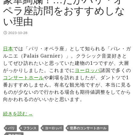
ペラ座訪問をおすすめしな
い理由
2023-10-28
日本
では「パリ・オペラ座」として知られる「パレ・ガ
ルニエ（Palais Garnier）」。クラシック音楽好きと
してぜひ訪れたいと思っていた建物の1つですが、大層
がっかりしました。これまでに
ヨーロッパ
諸国で多くの
コンサートホール
や劇場を訪れましたが、ダントツで1
番おすすめしません。有名な観光地ですが、本当に見る
ものが少ないので行かれる場合も期待値調整をしてから
向かわれるのがいいかと思います。
豪華絢爛！…だがパリ・オペラ座訪問をおすすめ
続きを読む
→
パリ
フランス
ヨーロッパ
世界のコンサートホール