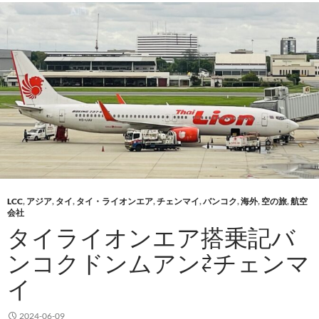
LCC
,
アジア
,
タイ
,
タイ・ライオンエア
,
チェンマイ
,
バンコク
,
海外
,
空の旅
,
航空
会社
タイライオンエア搭乗記バ
ンコクドンムアン⇄チェンマ
イ
2024-06-09