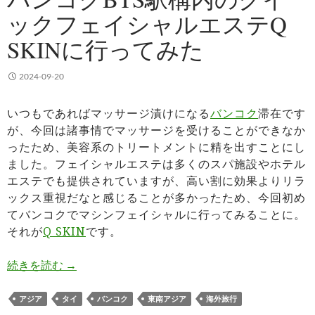
ックフェイシャルエステQ
SKINに行ってみた
2024-09-20
いつもであればマッサージ漬けになる
バンコク
滞在です
が、今回は諸事情でマッサージを受けることができなか
ったため、美容系のトリートメントに精を出すことにし
ました。フェイシャルエステは多くのスパ施設やホテル
エステでも提供されていますが、高い割に効果よりリラ
ックス重視だなと感じることが多かったため、今回初め
てバンコクでマシンフェイシャルに行ってみることに。
それが
Q SKIN
です。
バンコクBTS駅構内のクイックフェイシャルエステQ
続きを読む
→
アジア
タイ
バンコク
東南アジア
海外旅行