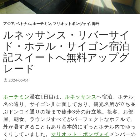
アジア
,
ベトナム
,
ホーチミン
,
マリオットボンヴォイ
,
海外
ルネッサンス・リバーサイ
ド・ホテル・サイゴン宿泊
記スイートへ無料アップグ
レード
2024-05-04
ホーチミン
滞在1日目は、
ルネッサンス
へ宿泊。ホテル
名の通り、サイゴン川に面しており、観光名所が立ち並
ぶドンコイ通りの端まで徒歩3分の好立地。接客、お部
屋、朝食、ラウンジすべてがパーフェクトなホテルで、
外が暑すぎることもあり基本的にずっとホテル内でゆっ
くりしていました。
マリオット・ボンヴォイ
メンバーの