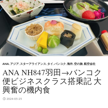
ANA
,
アジア
,
スターアライアンス
,
タイ
,
バンコク
,
海外
,
空の旅
,
航空会社
ANA NH847羽田→バンコク
便ビジネスクラス搭乗記 大
興奮の機内食
2024-05-25