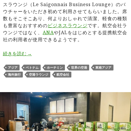
スラウンジ（Le Saigonnais Business Lounge）のバ
ウチャーをいただき初めて利用させてもらいました。席
数もそこそこあり、何よりおしゃれで清潔、軽食の種類
も豊富なおすすめの
ビジネスラウンジ
です。航空会社ラ
ウンジではなく、
ANA
やJALをはじめとする提携航空会
社の利用者が使用できるようです。
ホーチミンタンソンニャット空港の国際線ル・セ
続きを読む
→
アジア
ベトナム
ホーチミン
世界の空港
東南アジア
海外旅行
空港ラウンジ
航空会社