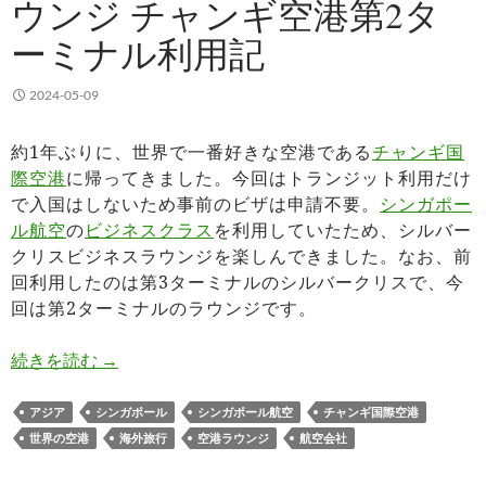
ウンジ チャンギ空港第2タ
ーミナル利用記
2024-05-09
約1年ぶりに、世界で一番好きな空港である
チャンギ国
際空港
に帰ってきました。今回はトランジット利用だけ
で入国はしないため事前のビザは申請不要。
シンガポー
ル航空
の
ビジネスクラス
を利用していたため、シルバー
クリスビジネスラウンジを楽しんできました。なお、前
回利用したのは第3ターミナルのシルバークリスで、今
回は第2ターミナルのラウンジです。
シルバークリスビジネスラウンジ チャンギ空港第
続きを読む
→
アジア
シンガポール
シンガポール航空
チャンギ国際空港
世界の空港
海外旅行
空港ラウンジ
航空会社