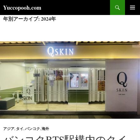
コ
検
Yuccopooh.com
ン
索
年別アーカイブ: 2024年
メインメ
テ
ニュー
ン
ツ
へ
ス
キ
ッ
プ
アジア
,
タイ
,
バンコク
,
海外
バンコクBTS駅構内のクイ