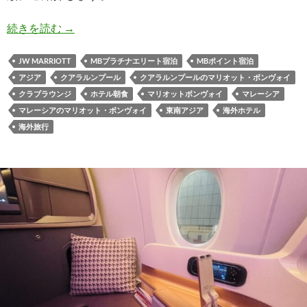
JWマリオットホテル・クアラルンプールをおす
続きを読む
→
JW MARRIOTT
MBプラチナエリート宿泊
MBポイント宿泊
アジア
クアラルンプール
クアラルンプールのマリオット・ボンヴォイ
クラブラウンジ
ホテル朝食
マリオットボンヴォイ
マレーシア
マレーシアのマリオット・ボンヴォイ
東南アジア
海外ホテル
海外旅行