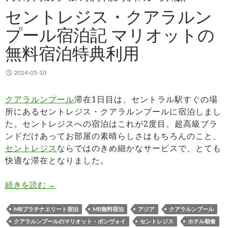
セントレジス・クアラルン
プール宿泊記 マリオットの
無料宿泊特典利用
2024-05-10
クアラルンプール
滞在1日目は、セントラル駅すぐの場
所にあるセントレジス・クアラルンプールに宿泊しまし
た。セントレジスへの宿泊はこれが2度目。超高級ブラ
ンドだけあってお部屋の素晴らしさはもちろんのこと、
セントレジス
ならではのきめ細かなサービスで、とても
快適な滞在となりました。
セントレジス・クアラルンプール宿泊記 マリオ
続きを読む
→
MBプラチナエリート宿泊
MB無料宿泊
アジア
クアラルンプール
クアラルンプールのマリオット・ボンヴォイ
セントレジス
ホテル朝食