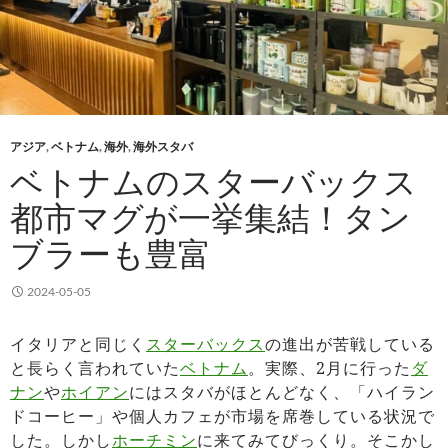
アジア
,
ベトナム
,
海外
,
海外スタバ
ベトナムのスターバックス
都市マグが一挙集結！タン
ブラーも豊富
2024-05-05
イタリアと同じく
スターバックス
の進出が苦戦している
と長らく言われていた
ベトナム
。実際、2月に行った
ダ
ナン
や
ホイアン
にはスタバがほとんどなく、「ハイラン
ドコーヒー」や個人カフェが市場を席巻している状況で
した。しかし
ホーチミン
に来てみてびっくり。そこかし