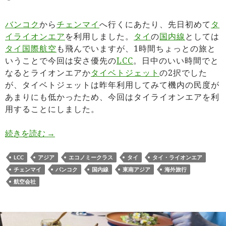
バンコク
から
チェンマイ
へ行くにあたり、先日初めて
タ
イライオンエア
を利用しました。
タイ
の
国内線
としては
タイ国際航空
も飛んでいますが、1時間ちょっとの旅と
いうことで今回は安さ優先の
LCC
。日中のいい時間でと
なるとライオンエアか
タイベトジェット
の2択でした
が、タイベトジェットは昨年利用してみて機内の民度が
あまりにも低かったため、今回はタイライオンエアを利
用することにしました。
タイライオンエア搭乗記バンコクドンムアン⇄チ
続きを読む
→
LCC
アジア
エコノミークラス
タイ
タイ・ライオンエア
チェンマイ
バンコク
国内線
東南アジア
海外旅行
航空会社