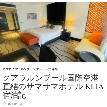
アジア
,
クアラルンプール
,
マレーシア
,
海外
クアラルンプール国際空港
直結のサマサマホテル KLIA
宿泊記
2024-05-23