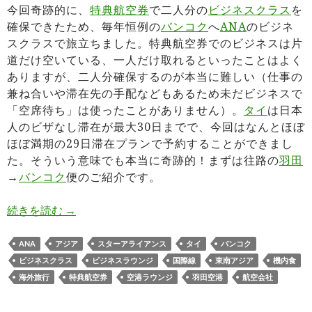
今回奇跡的に、
特典航空券
で二人分の
ビジネスクラス
を
確保できたため、毎年恒例の
バンコク
へ
ANA
のビジネ
スクラスで旅立ちました。特典航空券でのビジネスは片
道だけ空いている、一人だけ取れるといったことはよく
ありますが、二人分確保するのが本当に難しい（仕事の
兼ね合いや滞在先の手配などもあるため未だビジネスで
「空席待ち」は使ったことがありません）。
タイ
は日本
人のビザなし滞在が最大30日までで、今回はなんとほぼ
ほぼ満期の29日滞在プランで予約することができまし
た。そういう意味でも本当に奇跡的！まずは往路の
羽田
→
バンコク
便のご紹介です。
ANA NH847羽田→バンコク便ビジネスクラス搭
続きを読む
→
ANA
アジア
スターアライアンス
タイ
バンコク
ビジネスクラス
ビジネスラウンジ
国際線
東南アジア
機内食
海外旅行
特典航空券
空港ラウンジ
羽田空港
航空会社