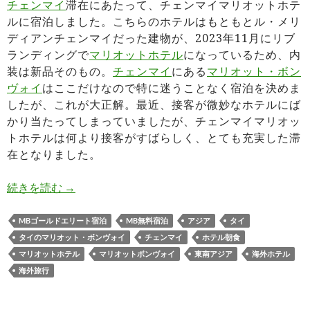
チェンマイ
滞在にあたって、チェンマイマリオットホテ
ルに宿泊しました。こちらのホテルはもともとル・メリ
ディアンチェンマイだった建物が、2023年11月にリブ
ランディングで
マリオットホテル
になっているため、内
装は新品そのもの。
チェンマイ
にある
マリオット・ボン
ヴォイ
はここだけなので特に迷うことなく宿泊を決めま
したが、これが大正解。最近、接客が微妙なホテルにば
かり当たってしまっていましたが、チェンマイマリオッ
トホテルは何より接客がすばらしく、とても充実した滞
在となりました。
チェンマイマリオットホテル宿泊記 人の温かさに
続きを読む
→
MBゴールドエリート宿泊
MB無料宿泊
アジア
タイ
タイのマリオット・ボンヴォイ
チェンマイ
ホテル朝食
マリオットホテル
マリオットボンヴォイ
東南アジア
海外ホテル
海外旅行