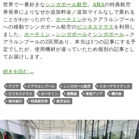
世界で一番好きな
シンガポール航空
。
ANA
の特典航空
券発券によりなぜか追加料金／追加マイルなしで乗れる
ことがわかったので、
ホーチミン
からクアラルンプール
への移動でシンガポール航空の
ビジネスクラス
を利用し
ました。
ホーチミン
→
シンガポール
と
シンガポール
→ク
アラルンプールの2区間あり、本当は1つの記事にする予
定でしたが、使用機材が違っていたため個別の記事とし
てお届けします。
シンガポール航空SQ177 ビジネスクラス搭乗記
続きを読む
→
アジア
クアラルンプール
シンガポール航空
スターアライアンス
ビジネスクラス
ホーチミン
国際線
東南アジア
機内食
海外旅行
特典航空券
航空会社