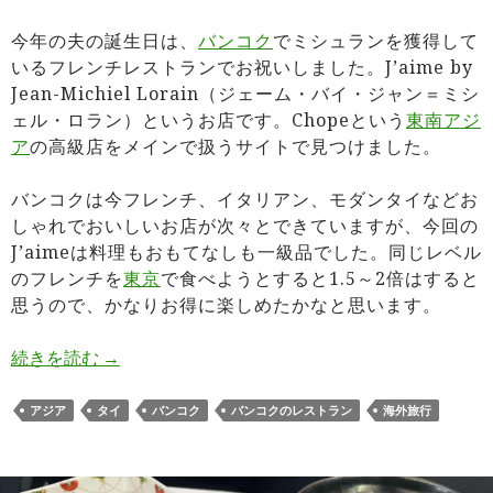
今年の夫の誕生日は、
バンコク
でミシュランを獲得して
いるフレンチレストランでお祝いしました。J’aime by
Jean-Michiel Lorain（ジェーム・バイ・ジャン＝ミシ
ェル・ロラン）というお店です。Chopeという
東南アジ
ア
の高級店をメインで扱うサイトで見つけました。
バンコクは今フレンチ、イタリアン、モダンタイなどお
しゃれでおいしいお店が次々とできていますが、今回の
J’aimeは料理もおもてなしも一級品でした。同じレベル
のフレンチを
東京
で食べようとすると1.5～2倍はすると
思うので、かなりお得に楽しめたかなと思います。
バンコクのミシュランフレンチレストラン J’aime by Jea
続きを読む
→
アジア
タイ
バンコク
バンコクのレストラン
海外旅行