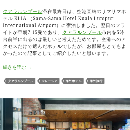
クアラルンプール
滞在最終日は、空港直結のサマサマホ
テル KLIA （Sama-Sama Hotel Kuala Lumpur
International Airport）に宿泊しました。翌日のフラ
イトが早朝7:15発であり、
クアラルンプール
市内を5時
台前半に出るのは厳しいと考えたためです。空港へのア
クセスだけで選んだホテルでしたが、お部屋もとてもよ
かったので記事としてご紹介したいと思います。
クアラルンプール国際空港直結のサマサマホテル K
続きを読む
→
クアラルンプール
マレーシア
海外ホテル
海外旅行