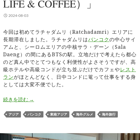
LIFE & COFFEE）」
2024-08-03
今回は初めてラチャダムリ（Ratchadamri）エリアに
長期滞在しました。ラチャダムリは
バンコク
の中心サイ
アムと、シーロムエリアの中核サラ・デーン（Sala
Daeng）の間にあるBTSの駅。立地だけで考えたら都心
のど真ん中でとてつもなく利便性がよさそうですが、高
級ホテルや高級コンドが立ち並ぶだけでカフェや
レスト
ラン
がほとんどなく、日中コンドに篭って仕事をする身
としては大変不便でした。
バンコクおすすめカフェ・レストラン「ビベンテ ライフ＆コ
続きを読む
→
アジア
バンコク
東南アジア
海外グルメ
海外旅行