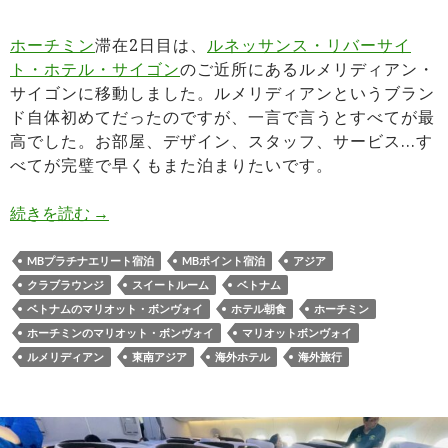
ホーチミン
滞在2日目は、
ルネッサンス・リバーサイ
ト・ホテル・サイゴン
のご近所にあるルメリディアン・
サイゴンに移動しました。ルメリディアンというブラン
ド自体初めてだったのですが、一言で言うとすべてが最
高でした。お部屋、デザイン、スタッフ、サービス…す
べてが完璧で早くもまた泊まりたいです。
ルメリディアン・サイゴン宿泊記 118平米のアパ
続きを読む
→
MBプラチナエリート宿泊
MBポイント宿泊
アジア
クラブラウンジ
スイートルーム
ベトナム
ベトナムのマリオット・ボンヴォイ
ホテル朝食
ホーチミン
ホーチミンのマリオット・ボンヴォイ
マリオットボンヴォイ
ルメリディアン
東南アジア
海外ホテル
海外旅行