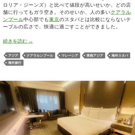
ロリア・ジーンズ）と比べて値段が高いせいか、どの店
舗に行ってもガラ空き。そのせいか、人の多い
クアラル
ンプール
中心部でも
東京
のスタバとは比較にならないテ
ーブルの広さで、快適に過ごすことができました。
マレーシアのスタバ 豊富なタンブラーとガラガラ
続きを読む
→
アジア
クアラルンプール
マレーシア
東南アジア
海外スタバ
海外旅行