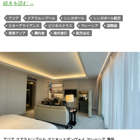
シンガポール航空SQ126 ビジネスクラス超短距
続きを読む
→
アジア
クアラルンプール
シンガポール
シンガポール航空
スターアライアンス
ビジネスクラス
マレーシア
国際線
東南アジア
機内食
海外旅行
航空会社
アジア
,
クアラルンプール
,
マリオットボンヴォイ
,
マレーシア
,
海外