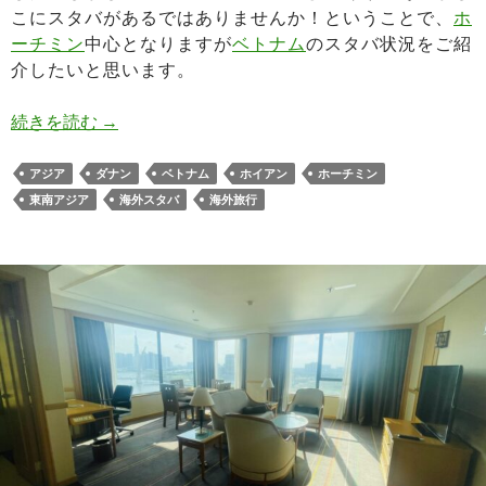
こにスタバがあるではありませんか！ということで、
ホ
ーチミン
中心となりますが
ベトナム
のスタバ状況をご紹
介したいと思います。
ベトナムのスターバックス 都市マグが一挙集結
続きを読む
→
アジア
ダナン
ベトナム
ホイアン
ホーチミン
東南アジア
海外スタバ
海外旅行