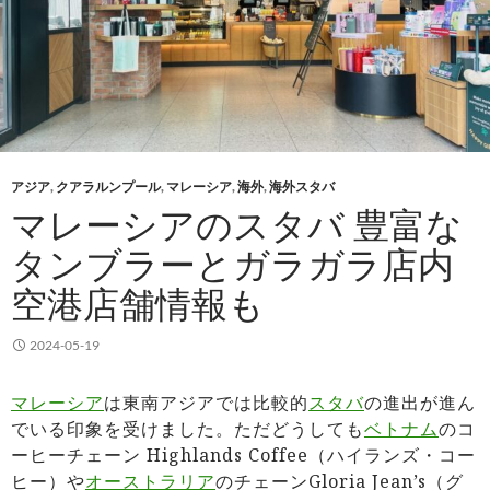
アジア
,
クアラルンプール
,
マレーシア
,
海外
,
海外スタバ
マレーシアのスタバ 豊富な
タンブラーとガラガラ店内
空港店舗情報も
2024-05-19
マレーシア
は東南アジアでは比較的
スタバ
の進出が進ん
でいる印象を受けました。ただどうしても
ベトナム
のコ
ーヒーチェーン Highlands Coffee（ハイランズ・コー
ヒー）や
オーストラリア
のチェーンGloria Jean’s（グ