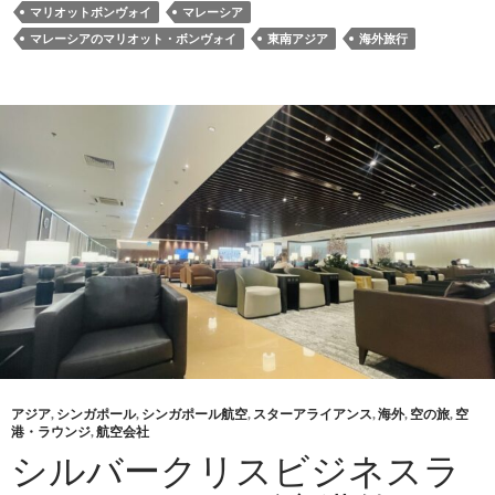
マリオットボンヴォイ
マレーシア
マレーシアのマリオット・ボンヴォイ
東南アジア
海外旅行
アジア
,
シンガポール
,
シンガポール航空
,
スターアライアンス
,
海外
,
空の旅
,
空
港・ラウンジ
,
航空会社
シルバークリスビジネスラ