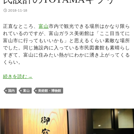
2018-11-18
正直なところ、
富山
市内で観光できる場所はかなり限ら
れているのですが、富山ガラス美術館は「ここ目当てに
富山市に行ってもいいかも」と思えるくらい素敵な場所
でした。同じ施設内に入っている市民図書館も素晴らし
すぎて、富山に住みたい熱がにわかに湧き上がってくる
くらい。
富山ガラス美術館と隈研吾氏設計のTOYAMAキラ
続きを読む
→
国内
富山
美術館・博物館