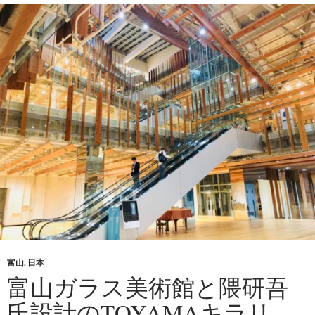
富山
,
日本
富山ガラス美術館と隈研吾
氏設計のTOYAMAキラリ