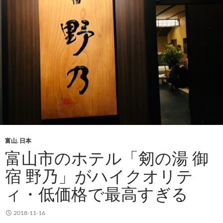
富山
,
日本
富山市のホテル「剱の湯 御
宿 野乃」がハイクオリテ
ィ・低価格で最高すぎる
2018-11-16