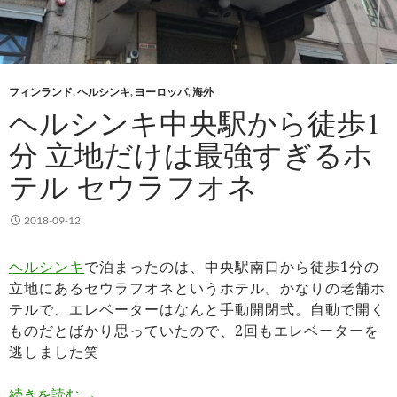
フィンランド
,
ヘルシンキ
,
ヨーロッパ
,
海外
ヘルシンキ中央駅から徒歩1
分 立地だけは最強すぎるホ
テル セウラフオネ
2018-09-12
ヘルシンキ
で泊まったのは、中央駅南口から徒歩1分の
立地にあるセウラフオネというホテル。かなりの老舗ホ
テルで、エレベーターはなんと手動開閉式。自動で開く
ものだとばかり思っていたので、2回もエレベーターを
逃しました笑
ヘルシンキ中央駅から徒歩1分 立地だけは最強す
続きを読む
→