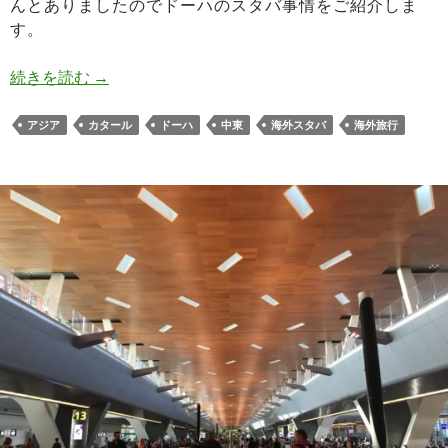
んとありましたのでドーハのスタバ事情をご紹介しま
す。
ドーハのスタバ事情 タンブラーやマグは？ハマ
続きを読む
→
アジア
カタール
ドーハ
中東
海外スタバ
海外旅行