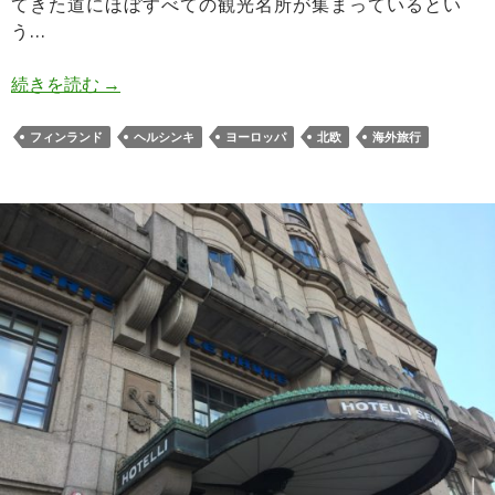
てきた道にほぼすべての観光名所が集まっているとい
う…
観光には不向きだがカフェや雑貨は抜群な街ヘル
続きを読む
→
フィンランド
ヘルシンキ
ヨーロッパ
北欧
海外旅行