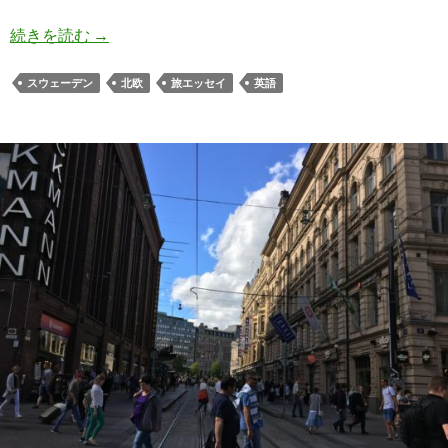
【エッセイ】東京を訪れたスウェーデン人に学ぶ
続きを読む
→
スウェーデン
北欧
旅エッセイ
英語