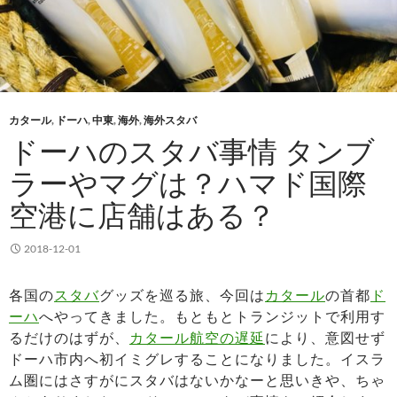
カタール
,
ドーハ
,
中東
,
海外
,
海外スタバ
ドーハのスタバ事情 タンブ
ラーやマグは？ハマド国際
空港に店舗はある？
2018-12-01
各国の
スタバ
グッズを巡る旅、今回は
カタール
の首都
ド
ーハ
へやってきました。もともとトランジットで利用す
るだけのはずが、
カタール航空の遅延
により、意図せず
ドーハ市内へ初イミグレすることになりました。イスラ
ム圏にはさすがにスタバはないかなーと思いきや、ちゃ