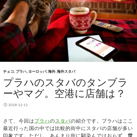
チェコ
,
プラハ
,
ヨーロッパ
,
海外
,
海外スタバ
プラハのスタバのタンブラ
ーやマグ。空港に店舗は？
2018-12-11
さて、今回は
プラハ
の
スタバ
の紹介です。プラハはここ
最近行った国の中では比較的街中にスタバの店舗が多い
印象です。ただし、あんまり街に馴染んではおらず、
世