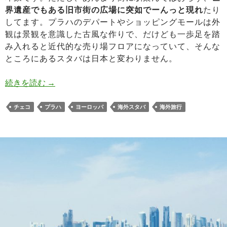
界遺産でもある旧市街の広場に突如でーんっと現れ
たり
してます。プラハのデパートやショッピングモールは外
観は景観を意識した古風な作りで、だけども一歩足を踏
み入れると近代的な売り場フロアになっていて、そんな
ところにあるスタバは日本と変わりません。
プラハのスタバのタンブラーやマグ。空港に店舗
続きを読む
→
チェコ
プラハ
ヨーロッパ
海外スタバ
海外旅行