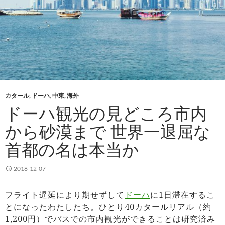
カタール
,
ドーハ
,
中東
,
海外
ドーハ観光の見どころ市内
から砂漠まで 世界一退屈な
首都の名は本当か
2018-12-07
フライト遅延により期せずして
ドーハ
に1日滞在するこ
とになったわたしたち。ひとり40カタールリアル（約
1,200円）でバスでの市内観光ができることは研究済み