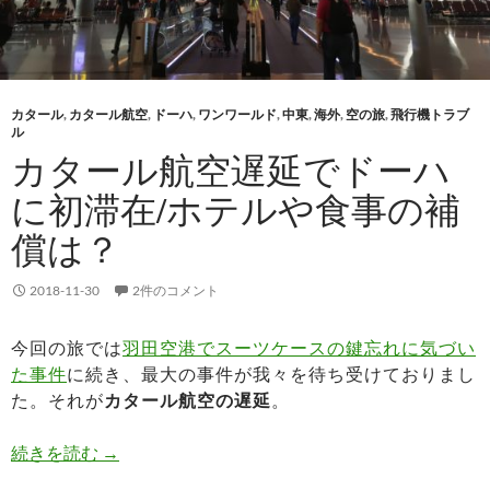
カタール
,
カタール航空
,
ドーハ
,
ワンワールド
,
中東
,
海外
,
空の旅
,
飛行機トラブ
ル
カタール航空遅延でドーハ
に初滞在/ホテルや食事の補
償は？
2018-11-30
2件のコメント
今回の旅では
羽田空港でスーツケースの鍵忘れに気づい
た事件
に続き、最大の事件が我々を待ち受けておりまし
た。それが
カタール航空の遅延
。
カタール航空遅延でドーハに初滞在/ホテルや食
続きを読む
→