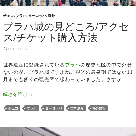
チェコ
,
プラハ
,
ヨーロッパ
,
海外
プラハ城の見どころ/アクセ
ス/チケット購入方法
2018-12-27
世界遺産に登録されている
プラハ
の歴史地区の中で外せ
ないのが、プラハ城ですよね。観光の最盛期ではない11
月末でも多くの観光客で賑わっていました。さすが！
プラハ城の見どころ/アクセス/チケット購入方法
続きを読む
→
チェコ
プラハ
ヨーロッパ
世界遺産
海外旅行