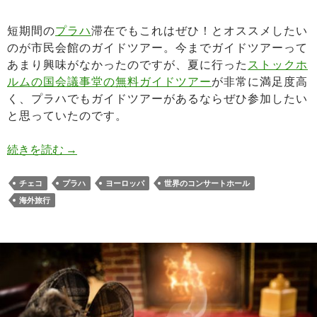
短期間の
プラハ
滞在でもこれはぜひ！とオススメしたい
のが市民会館のガイドツアー。今までガイドツアーって
あまり興味がなかったのですが、夏に行った
ストックホ
ルムの国会議事堂の無料ガイドツアー
が非常に満足度高
く、プラハでもガイドツアーがあるならぜひ参加したい
と思っていたのです。
プラハ市民会館のガイドツアー！スメタナホール
続きを読む
→
チェコ
プラハ
ヨーロッパ
世界のコンサートホール
海外旅行