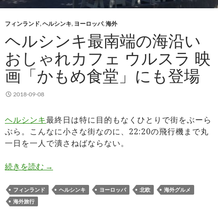
フィンランド
,
ヘルシンキ
,
ヨーロッパ
,
海外
ヘルシンキ最南端の海沿い
おしゃれカフェ ウルスラ 映
画「かもめ食堂」にも登場
2018-09-08
ヘルシンキ
最終日は特に目的もなくひとりで街をぶーら
ぶら。こんなに小さな街なのに、22:20の飛行機まで丸
一日を一人で潰さねばならない。
ヘルシンキ最南端の海沿いおしゃれカフェ ウルス
続きを読む
→
フィンランド
ヘルシンキ
ヨーロッパ
北欧
海外グルメ
海外旅行