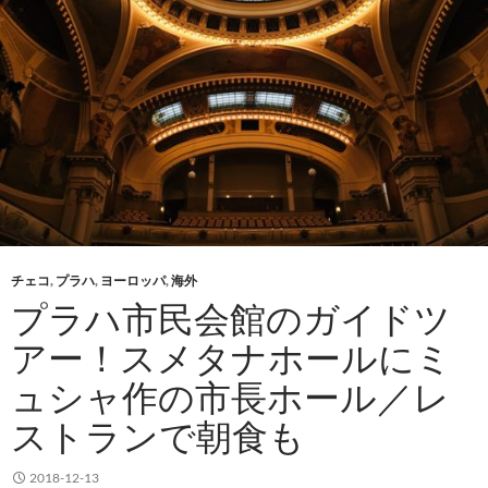
チェコ
,
プラハ
,
ヨーロッパ
,
海外
プラハ市民会館のガイドツ
アー！スメタナホールにミ
ュシャ作の市長ホール／レ
ストランで朝食も
2018-12-13