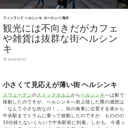
フィンランド
,
ヘルシンキ
,
ヨーロッパ
,
海外
観光には不向きだがカフェ
や雑貨は抜群な街ヘルシン
キ
2018-09-12
小さくて見応えが薄い街 ヘルシンキ
スウェーデン
の
ストックホルム
から
ヘルシンキ
へは船で
移動したのですが、ヘルシンキへ初上陸した際の感想は
「なんて小さな街なの！」。街の南東に位置する港から
中央駅までトラムに乗って移動したのですが、もののの
10分経たないくらいで中央駅前に到着。しかも、今通っ