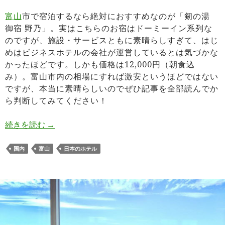
富山
市で宿泊するなら絶対におすすめなのが「剱の湯
御宿 野乃」。実はこちらのお宿はドーミーイン系列な
のですが、施設・サービスともに素晴らしすぎて、はじ
めはビジネスホテルの会社が運営しているとは気づかな
かったほどです。しかも価格は12,000円（朝食込
み）。富山市内の相場にすれば激安というほどではない
ですが、本当に素晴らしいのでぜひ記事を全部読んでか
ら判断してみてください！
富山市のホテル「剱の湯 御宿 野乃」がハイクオ
続きを読む
→
国内
富山
日本のホテル