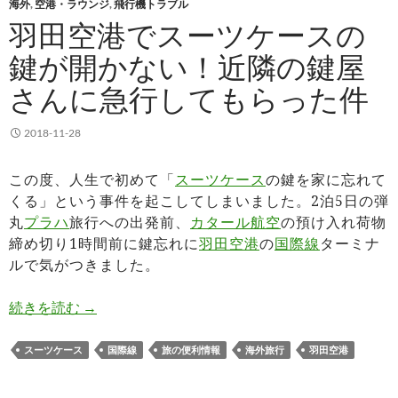
海外
,
空港・ラウンジ
,
飛行機トラブル
羽田空港でスーツケースの
鍵が開かない！近隣の鍵屋
さんに急行してもらった件
2018-11-28
この度、人生で初めて「
スーツケース
の鍵を家に忘れて
くる」という事件を起こしてしまいました。2泊5日の弾
丸
プラハ
旅行への出発前、
カタール航空
の預け入れ荷物
締め切り1時間前に鍵忘れに
羽田空港
の
国際線
ターミナ
ルで気がつきました。
羽田空港でスーツケースの鍵が開かない！近隣の
続きを読む
→
スーツケース
国際線
旅の便利情報
海外旅行
羽田空港