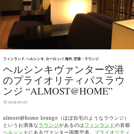
フィンランド
,
ヘルシンキ
,
ヨーロッパ
,
海外
,
空港・ラウンジ
ヘルシンキヴァンター空港
のプライオリティパスラウ
ンジ “ALMOST@HOME”
2018-09-29
almost@home lounge（ほぼ自宅のようなラウンジ）
というお洒落な
ラウンジ
があるのは
フィンランド
の首都
ヘルシンキ
にあるヴァンター国際空港。
プライオリティ