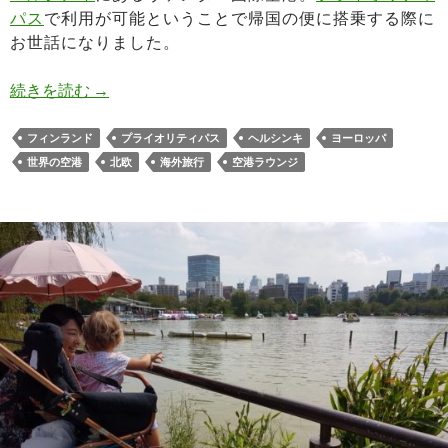
パス
で利用が可能ということで帰国の便に搭乗する際に
お世話になりました。
ヘルシンキヴァンター空港のプライオリティパスラウンジ
続きを読む
→
フィンランド
プライオリティパス
ヘルシンキ
ヨーロッパ
世界の空港
北欧
海外旅行
空港ラウンジ