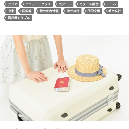
アジア
エコノミークラス
カタール
カタール航空
ドーハ
中東
国際線
旅の便利情報
海外旅行
羽田空港
航空会社
飛行機トラブル