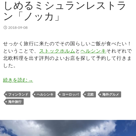
しめるミシュランレストラ
ン「ノッカ」
2018-09-08
せっかく旅行に来たのでその国らしいご飯が食べたい！
ということで、
ストックホルム
と
ヘルシンキ
それぞれで
北欧料理を出す評判のよいお店を探して予約して行きま
した。
創作フィンランド料理が楽しめるミシュランレス
続きを読む
→
フィンランド
ヘルシンキ
ヨーロッパ
北欧
海外グルメ
海外旅行