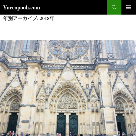
コ
検
Yuccopooh.com
ン
索
年別アーカイブ: 2018年
メインメ
テ
ニュー
ン
ツ
へ
ス
キ
ッ
プ