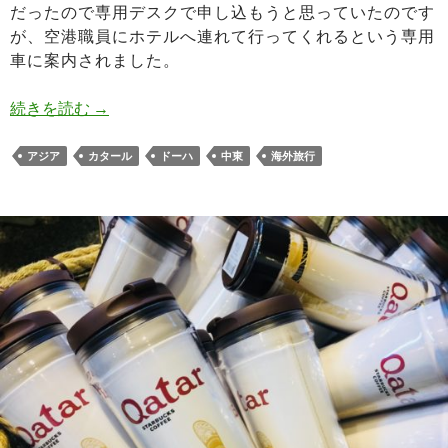
だったので専用デスクで申し込もうと思っていたのです
が、空港職員にホテルへ連れて行ってくれるという専用
車に案内されました。
ドーハ観光の見どころ市内から砂漠まで 世界一
続きを読む
→
アジア
カタール
ドーハ
中東
海外旅行