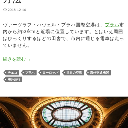
2018-12-16
ヴァーツラフ・ハヴェル・プラハ国際空港は、
プラハ
市
内から約20kmと近場に位置しています。とはいえ周囲
はびっくりするほどの田舎で、市内に通じる電車は走っ
ていません。
プラハ国際空港のアクセスとチケットを安く購入
続きを読む
→
チェコ
プラハ
ヨーロッパ
世界の空港
海外交通機関
海外旅行