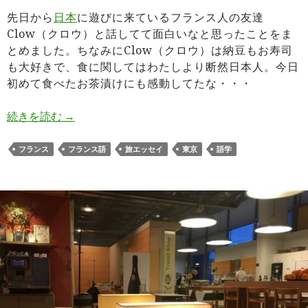
先日から
日本
に遊びに来ているフランス人の友達
Clow（クロウ）と話してて面白いなと思ったことをま
とめました。ちなみにClow（クロウ）は納豆もお寿司
も大好きで、食に関してはわたしより断然日本人。今日
初めて食べたお茶漬けにも感動してたな・・・
【エッセイ】フランス人に聞いたフランスのウソ・
続きを読む
→
フランス
フランス語
旅エッセイ
東京
語学